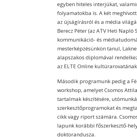
egyben hiteles interjúkat, valami
folyamatokba is. A két meghívott
az újságírásról és a média világá
Berecz Péter (az ATV Heti Napló
kommunikáció- és médiatudomány
mesterképzésünkön tanul, Lakne
alapszakos diplomával rendelkez
az ELTE Online kultúrarovatának 
Második programunk pedig a Fén
workshop, amelyet Csomos Attila 
tartalmak készítésére, utómunká
szerkesztőprogramokat és megtan
cikk vagy riport számára. Csomos
lapunk korábbi főszerkesztő-hel
doktorandusza.