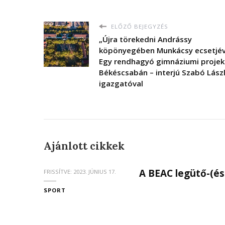
ELŐZŐ BEJEGYZÉS
„Újra törekedni Andrássy
köpönyegében Munkácsy ecsetjév
Egy rendhagyó gimnáziumi projek
Békéscsabán – interjú Szabó Lász
igazgatóval
Ajánlott cikkek
A BEAC legütő-(é
FRISSÍTVE:
2023. JÚNIUS 17.
SPORT