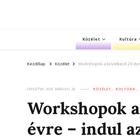
Közélet
Kultúra
Kezdőlap
Közélet
Workshopok a következő 20 évre
FRISSÍTVE:
2025. MÁRCIUS 26.
KÖZÉLET
KULTÚRA
Workshopok a
évre – indul 