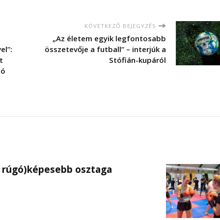
KÖVETKEZŐ BEJEGYZÉS
„Az életem egyik legfontosabb
el”:
összetevője a futball” – interjúk a
t
Stófián-kupáról
ló
s rúgó)képesebb osztaga