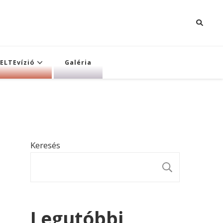
ELTEvízió
Galéria
Keresés
KERESÉ
Legutóbbi