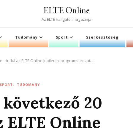
ELTE Online
Az ELTE hallgatói magazinja
Tudomány
Sport
Szerkesztőség
 – indul az ELTE Online jubileumi programsorozata!
SPORT
TUDOMÁNY
 következő 20
az ELTE Online