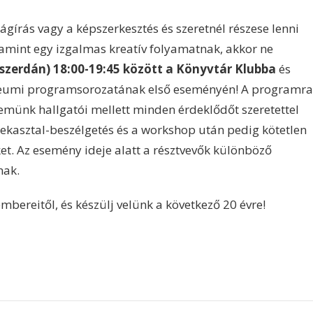
ágírás vagy a képszerkesztés és szeretnél részese lenni
lamint egy izgalmas kreatív folyamatnak, akkor ne
(szerdán) 18:00-19:45 között a Könyvtár Klubba
és
bileumi programsorozatának első eseményén! A programra
emünk hallgatói mellett minden érdeklődőt szeretettel
rekasztal-beszélgetés és a workshop után pedig kötetlen
ket. Az esemény ideje alatt a résztvevők különböző
nak.
mbereitől, és készülj velünk a következő 20 évre!