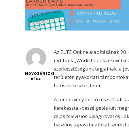
Az ELTE Online alapításának 20.
indítunk „Workshopok a következ
szerkesztőségünk tagjainak, a j
NOVOZÁNSZKI
területén gyakorlati támpontokat
RÉKA
fotószerkesztés terén.
A rendezvény két fő részből áll: 
kerekasztal-beszélgetés két megh
díjas televíziós újságíróval és L
hasznos tapasztalatokat szerezh