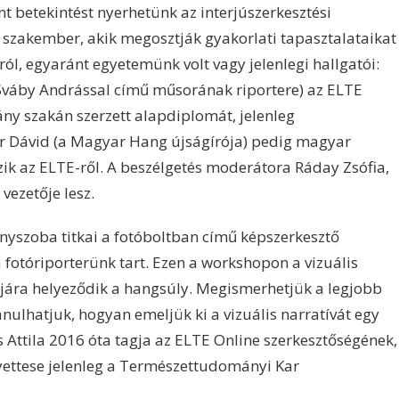
nt betekintést nyerhetünk az interjúszerkesztési
 szakember, akik megosztják gyakorlati tapasztalataikat
ról, egyaránt egyetemünk volt vagy jelenlegi hallgatói:
 Sváby Andrással című műsorának riportere) az ELTE
 szakán szerzett alapdiplomát, jelenleg
r Dávid (a Magyar Hang újságírója) pedig magyar
ik az ELTE-ről. A beszélgetés moderátora Ráday Zsófia,
vezetője lesz.
yszoba titkai a fotóboltban című képszerkesztő
fotóriporterünk tart. Ezen a workshopon a vizuális
jára helyeződik a hangsúly. Megismerhetjük a legjobb
ulhatjuk, hogyan emeljük ki a vizuális narratívát egy
 Attila 2016 óta tagja az ELTE Online szerkesztőségének,
yettese jelenleg a Természettudományi Kar