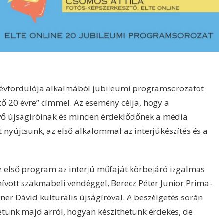
 évfordulója alkalmából jubileumi programsorozatot
ő 20 évre” címmel. Az esemény célja, hogy a
övő újságíróinak és minden érdeklődőnek a média
 nyújtsunk, az első alkalommal az interjúkészítés és a
az első program az interjú műfaját körbejáró izgalmas
ívott szakmabeli vendéggel, Berecz Péter Junior Prima-
akner Dávid kulturális újságíróval. A beszélgetés során
etünk majd arról, hogyan készíthetünk érdekes, de