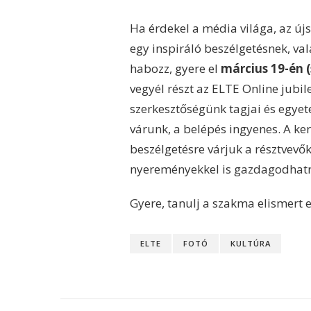
Ha érdekel a média világa, az újs
egy inspiráló beszélgetésnek, va
habozz, gyere el
március 19-én 
vegyél részt az ELTE Online ju
szerkesztőségünk tagjai és egyet
várunk, a belépés ingyenes. A ke
beszélgetésre várjuk a résztvevő
nyereményekkel is gazdagodhat
Gyere, tanulj a szakma elismert e
ELTE
FOTÓ
KULTÚRA