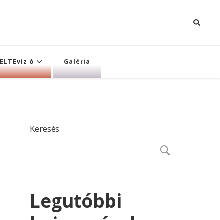
ELTEvízió
Galéria
Keresés
KERESÉ
Legutóbbi