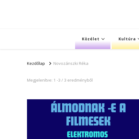
Közélet
Kultúra
Kezdőlap
Novozánszki Réka
Megjelenítve: 1 -3 / 3 eredményből