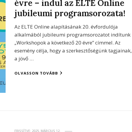
évre – indul az ELTE Online
jubileumi programsorozata!
Az ELTE Online alapításának 20. évfordulója
alkalmából jubileumi programsorozatot indítunk
„Workshopok a következő 20 évre” címmel. Az
esemény célja, hogy a szerkesztőségünk tagjainak,
a jövő …
OLVASSON TOVÁBB
FRISSÍTVE:
2025. MÁRCIUS 12.