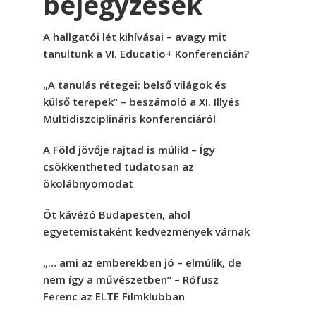
bejegyzések
A hallgatói lét kihívásai – avagy mit
tanultunk a VI. Educatio+ Konferencián?
„A tanulás rétegei: belső világok és
külső terepek” – beszámoló a XI. Illyés
Multidiszciplináris konferenciáról
A Föld jövője rajtad is múlik! – Így
csökkentheted tudatosan az
ökolábnyomodat
Öt kávézó Budapesten, ahol
egyetemistaként kedvezmények várnak
„… ami az emberekben jó – elmúlik, de
nem így a művészetben” – Rófusz
Ferenc az ELTE Filmklubban