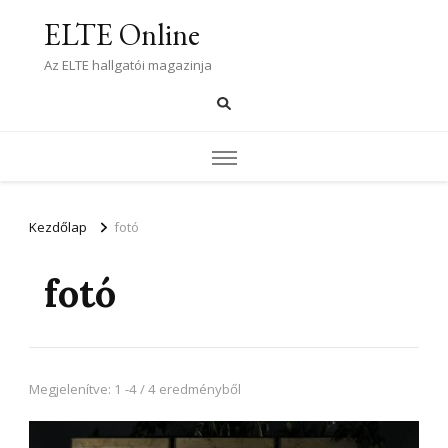
ELTE Online
Az ELTE hallgatói magazinja
Kezdőlap
fotó
fotó
Megjelenítve: 1 -4 / 4 eredményből