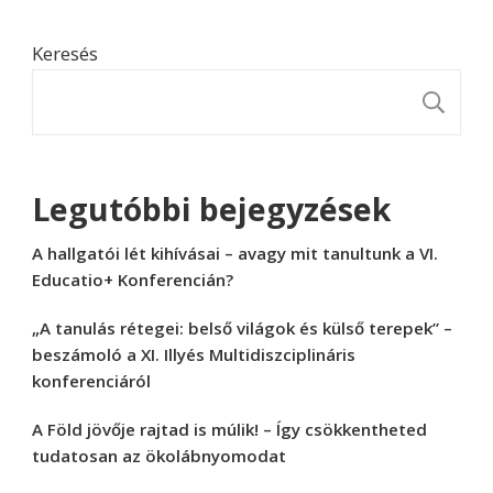
Keresés
K
Legutóbbi bejegyzések
A hallgatói lét kihívásai – avagy mit tanultunk a VI.
Educatio+ Konferencián?
„A tanulás rétegei: belső világok és külső terepek” –
beszámoló a XI. Illyés Multidiszciplináris
konferenciáról
A Föld jövője rajtad is múlik! – Így csökkentheted
tudatosan az ökolábnyomodat