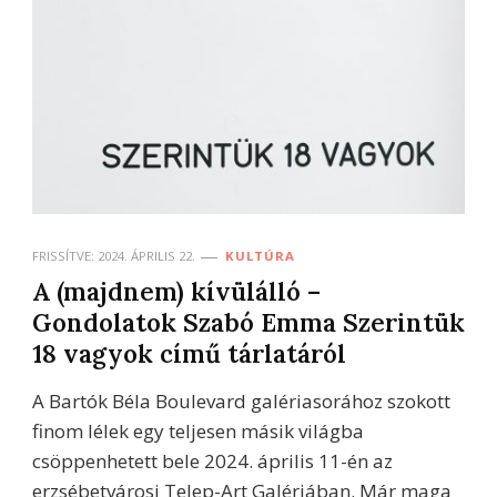
FRISSÍTVE:
2024. ÁPRILIS 22.
KULTÚRA
A (majdnem) kívülálló –
Gondolatok Szabó Emma Szerintük
18 vagyok című tárlatáról
A Bartók Béla Boulevard galériasorához szokott
finom lélek egy teljesen másik világba
csöppenhetett bele 2024. április 11-én az
erzsébetvárosi Telep-Art Galériában. Már maga