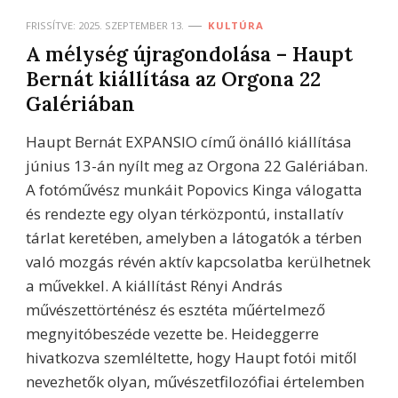
FRISSÍTVE:
2025. SZEPTEMBER 13.
KULTÚRA
A mélység újragondolása – Haupt
Bernát kiállítása az Orgona 22
Galériában
Haupt Bernát EXPANSIO című önálló kiállítása
június 13-án nyílt meg az Orgona 22 Galériában.
A fotóművész munkáit Popovics Kinga válogatta
és rendezte egy olyan térközpontú, installatív
tárlat keretében, amelyben a látogatók a térben
való mozgás révén aktív kapcsolatba kerülhetnek
a művekkel. A kiállítást Rényi András
művészettörténész és esztéta műértelmező
megnyitóbeszéde vezette be. Heideggerre
hivatkozva szemléltette, hogy Haupt fotói mitől
nevezhetők olyan, művészetfilozófiai értelemben