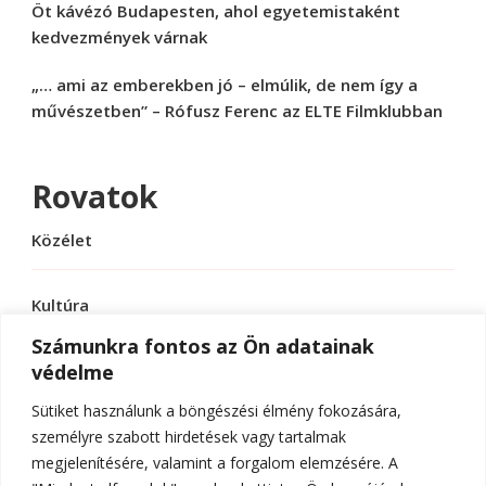
Öt kávézó Budapesten, ahol egyetemistaként
kedvezmények várnak
„… ami az emberekben jó – elmúlik, de nem így a
művészetben” – Rófusz Ferenc az ELTE Filmklubban
Rovatok
Közélet
Kultúra
Számunkra fontos az Ön adatainak
védelme
Sport
Sütiket használunk a böngészési élmény fokozására,
Tudomány
személyre szabott hirdetések vagy tartalmak
megjelenítésére, valamint a forgalom elemzésére. A