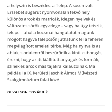
a helyszín is beszédes: a Telep. A sosemvolt
Erzsébet sugárút nyomvonalán fekvő hely
különös arcok és matricák, idegen nyelvek és
változatos sörök egyvelege – vagy ha úgy tetszik,
telepe – ahol a kocsmai hangulatot magunk
mögött hagyva falépcsőn juthatunk fel a fehéren
megvilágított emeleti térbe. Még ha nyitva is az
ablak, s odalentről beszűrődik a kinti zsibongás,
érezni, hogy az itt kiállított anyagok és formák,
színek és arcok más tájakra kalauzolnak. Ma
például a IX. kerületi Jaschik Álmos Művészeti
Szakgimnázium falai közé.
OLVASSON TOVÁBB