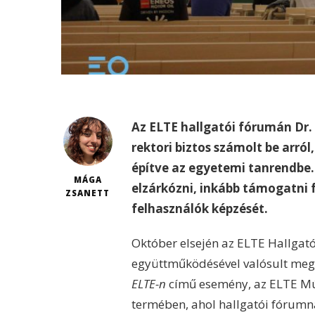
Az ELTE hallgatói fórumán Dr. 
rektori biztos számolt be arról
építve az egyetemi tanrendbe.
MÁGA
elzárkózni, inkább támogatni 
ZSANETT
felhasználók képzését.
Október elsején az ELTE Hallgató
együttműködésével valósult me
ELTE-n
című esemény, az ELTE Mú
termében, ahol hallgatói fórumna