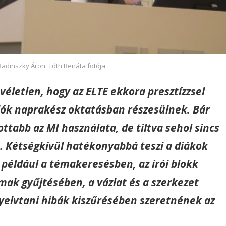
Badinszky Áron. Tóth Renáta fotója.
életlen, hogy az ELTE ekkora presztízzsel
ulók naprakész oktatásban részesülnek. Bár
ttabb az MI használata, de tiltva sehol sincs
. Kétségkívül hatékonyabbá teszi a diákok
 például a témakeresésben, az írói blokk
mak gyűjtésében, a vázlat és a szerkezet
yelvtani hibák kiszűrésében szeretnének az