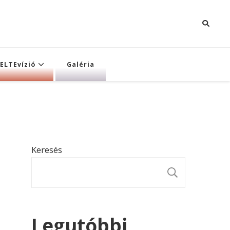
ELTEvízió
Galéria
Keresés
KERESÉ
Legutóbbi