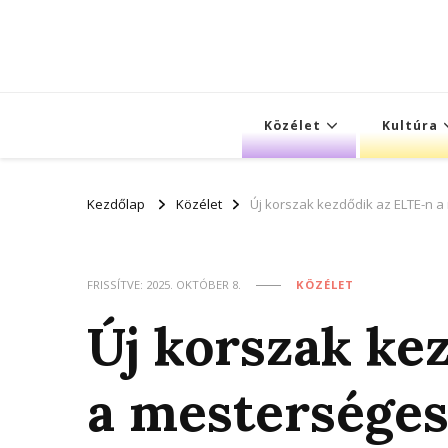
Közélet
Kultúra
Kezdőlap
Közélet
Új korszak kezdődik az ELTE-n a
FRISSÍTVE:
2025. OKTÓBER 8.
KÖZÉLET
Új korszak ke
a mesterséges 