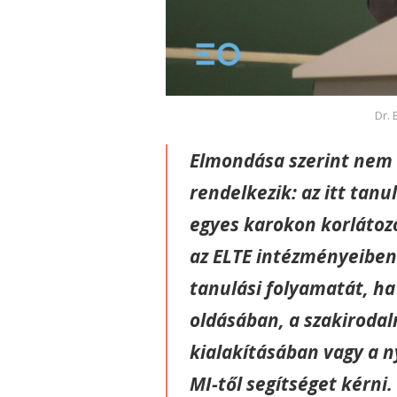
Dr. 
Elmondása szerint nem v
rendelkezik: az itt tan
egyes karokon korlátozo
az ELTE intézményeiben
tanulási folyamatát, ha
oldásában, a szakirodal
kialakításában vagy a n
MI-től segítséget kérni.