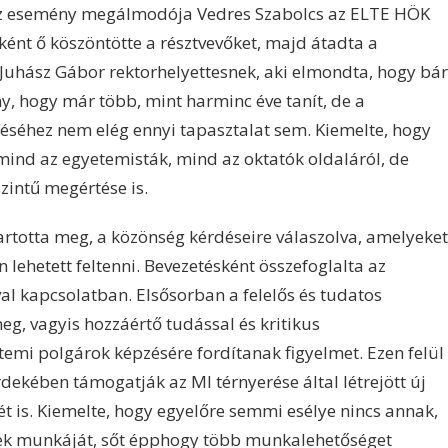
. Az esemény megálmodója Vedres Szabolcs az ELTE HÖK
ként ő köszöntötte a résztvevőket, majd átadta a
 Juhász Gábor rektorhelyettesnek, aki elmondta, hogy bár
ny, hogy már több, mint harminc éve tanít, de a
éséhez nem elég ennyi tapasztalat sem. Kiemelte, hogy
mind az egyetemisták, mind az oktatók oldaláról, de
zintű megértése is.
artotta meg, a közönség kérdéseire válaszolva, amelyeket
lehetett feltenni. Bevezetésként összefoglalta az
al kapcsolatban. Elsősorban a felelős és tudatos
eg, vagyis hozzáértő tudással és kritikus
emi polgárok képzésére fordítanak figyelmet. Ezen felül
dekében támogatják az MI térnyerése által létrejött új
is. Kiemelte, hogy egyelőre semmi esélye nincs annak,
ek munkáját, sőt épphogy több munkalehetőséget