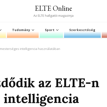
ELTE Online
Az ELTE hallgatói magazinja
Tudomány
Sport
Szerkesztőség
 mesterséges intelligencia használatában
zdődik az ELTE-n
intelligencia