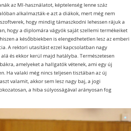
anák az MI-használatot, képtelenség lenne száz
valóban alkalmazták-e azt a diákok, mert még nem
ó szoftverek, hogy mindig támaszkodni lehessen rájuk a
an, hogy a diplomára vágyók saját szellemi termékeiket
 hiszen a későbbiekben is elengedhetetlen lesz az emberi
cia. A rektori utasítást ezzel kapcsolatban nagy
 alá és ekkor kerül majd hatályba. Természetesen
hibákra, amelyeket a hallgatók vétenek, ami egy új
n. Ha valaki még nincs teljesen tisztában az új
aszt valamit, akkor sem lesz nagy baj, a jogi
okozatosan, a hiba súlyosságával arányosan fog