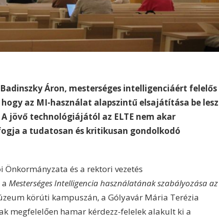
Badinszky Áron, mesterséges intelligenciáért felelős
, hogy az MI-használat alapszintű elsajátítása be lesz
 A jövő technológiájától az ELTE nem akar
fogja a tudatosan és kritikusan gondolkodó
i Önkormányzata és a rektori vezetés
g a
Mesterséges Intelligencia használatának szabályozása az
zeum körúti kampuszán, a Gólyavár Mária Terézia
k megfelelően hamar kérdezz-felelek alakult ki a