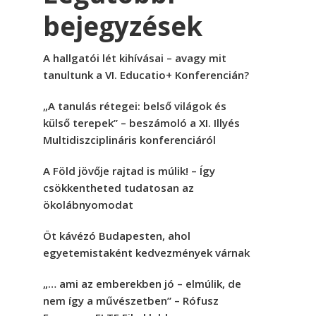
bejegyzések
A hallgatói lét kihívásai – avagy mit
tanultunk a VI. Educatio+ Konferencián?
„A tanulás rétegei: belső világok és
külső terepek” – beszámoló a XI. Illyés
Multidiszciplináris konferenciáról
A Föld jövője rajtad is múlik! – Így
csökkentheted tudatosan az
ökolábnyomodat
Öt kávézó Budapesten, ahol
egyetemistaként kedvezmények várnak
„… ami az emberekben jó – elmúlik, de
nem így a művészetben” – Rófusz