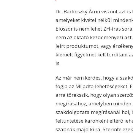
Dr. Badinszky Áron viszont azt i
amelyeket kivétel nélkül mindenk
Először is nem lehet ZH-írás sorá
nem az oktató kezdeményezi azt. 
leírt produktumot, vagy érzéken
kiemelt figyelmet kell fordítani 
is.
Az már nem kérdés, hogy a szakd
fogja az MI adta lehetőségeket. 
arra törekszik, hogy olyan szerz
megírásához, amelyben minden h
szakdolgozata megírásánál hol, h
feltüntetése karonként eltérő 
szabnak majd ki rá. Szerinte ez