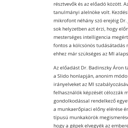
résztvevők és az előadó között
tanulmányi alelnöke volt. Kezdés
mikrofont néhány szó erejéig Dr.
sok helyzetben azt érzi, hogy elő
mesterséges intelligencia megért
fontos a kölcsönös tudásátadás 
ehhez már szükséges az MI alaps
Az előadást Dr. Badinszky Áron t
a Slido honlapján, anonim módon 
irányelveket az MI szabályozásáv
felhasználók képzését célozzák m
gondolkodással rendelkező egyet
a munkaerőpiaci előny elérése ér
típusú munkakörök megismerését 
hogy a gépek elvegyék az ember