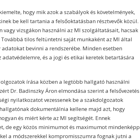
s kiemelte, hogy mik azok a szabályok és követelmények,
inek be kell tartania a felsőoktatásban résztvevők közül.
n vagy vizsgákon használni az MI szolgáltatásait, hacsak
Továbbá tilos feltüntetni saját munkaként az MI által
y adatokat bevinni a rendszerébe. Minden esetben
az adatvédelemre, és a jogi és etikai keretek betartására
olgozatok írása közben a legtöbb hallgató használni
Ezért Dr. Badinszky Áron elmondása szerint a felsővezetés
őségi nyilatkozatot vezessenek be a szakdolgozatok
allgatónak dokumentálnia kellene majd azt, hogy
ogyan és miért kérte az MI segítségét. Ennek
lehet, de egy közös minimumot és maximumot mindenképp
ekkel a módszerekkel kompromisszumra fognak jutni a