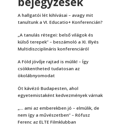
bejegyzések
A hallgatói lét kihívásai – avagy mit
tanultunk a VI. Educatio+ Konferencián?
„A tanulás rétegei: belső világok és
külső terepek” – beszámoló a XI. Illyés
Multidiszciplináris konferenciáról
A Föld jövője rajtad is múlik! – Így
csökkentheted tudatosan az
ökolábnyomodat
Öt kávézó Budapesten, ahol
egyetemistaként kedvezmények várnak
„… ami az emberekben jó – elmúlik, de
nem így a művészetben” – Rófusz
Ferenc az ELTE Filmklubban