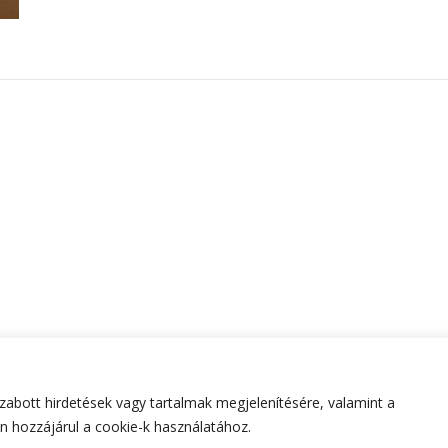
abott hirdetések vagy tartalmak megjelenítésére, valamint a
tartva.
Hello Fashion | Fejlesztette
Blossom Themes
.Készített
 hozzájárul a cookie-k használatához.