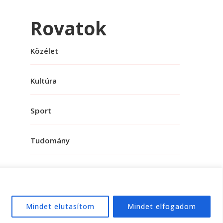
Rovatok
Közélet
Kultúra
Sport
Tudomány
Mindet elutasítom
Mindet elfogadom
e:
WordPress
.