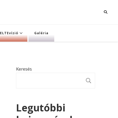
ELTEvízió
Galéria
Keresés
KERESÉ
Legutóbbi