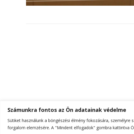
Számunkra fontos az Ön adatainak védelme
Sütiket használunk a böngészési élmény fokozására, személyre sz
© Szerzői jog 2026
ELTE Online
. Minden jog fenn
forgalom elemzésére. A "Mindent elfogadok" gombra kattintva Ön