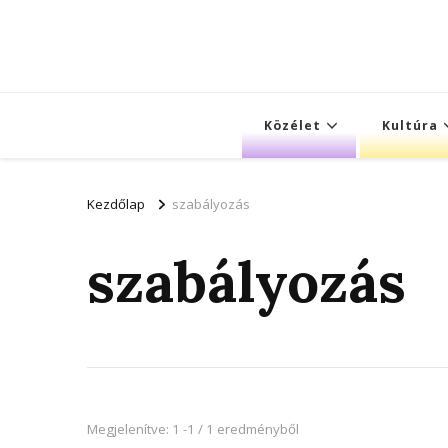
Közélet
Kultúra
Kezdőlap
szabályozás
szabályozás
Megjelenítve: 1 -1 / 1 eredményből