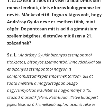
T. Á: Az iskola 2008 óta viseli a dualizmus kori
miniszterelnök, illetve közös külügyminiszter
nevét. Már kezdettől fogva világos volt, hogy
Andrássy Gyula neve ez esetben több, mint
cégér. De pontosan mit is ad ő a gimnázium
szellemiségéhez, életműve mit üzen a 21.
századnak?
Sz. L.:
Andrássy Gyulát bizonyos szempontból
titokzatos, bizonyos szempontból innovációkkal teli
és bizonyos szempontból nagyon is
kompromisszumképes embernek tartom, aki át
tudta menteni a magyarságban buzgó
negyvennyolcas érzületet és hagyományt a 19.
század második felére. Pest-Buda, illetve Budapest
fejlesztése, az ő kiemelkedő diplomáciai érzéke és