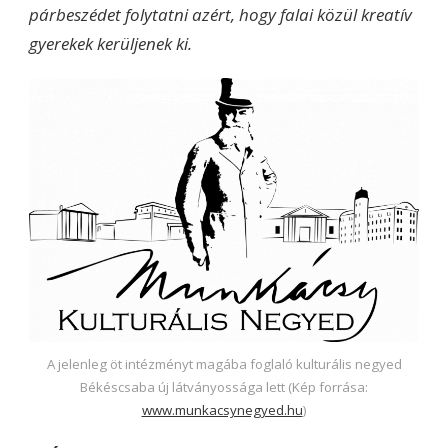
párbeszédet folytatni azért, hogy falai közül kreatív
gyerekek kerüljenek ki.
A jelenleg öt intézményt magába foglaló kulturális negyed
Békéscsaba új látványossága lett (Kép forrása:
www.munkacsynegyed.hu
)