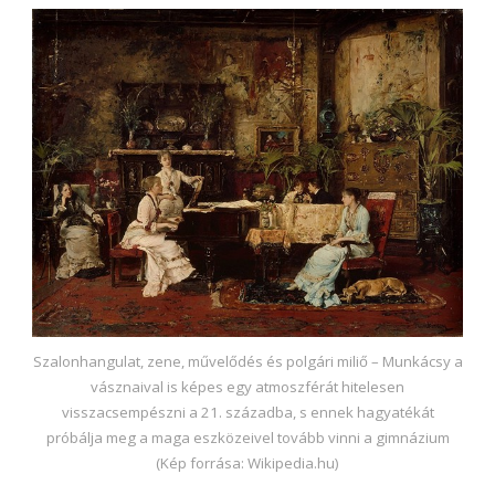
Szalonhangulat, zene, művelődés és polgári miliő – Munkácsy a
vásznaival is képes egy atmoszférát hitelesen
visszacsempészni a 21. századba, s ennek hagyatékát
próbálja meg a maga eszközeivel tovább vinni a gimnázium
(Kép forrása: Wikipedia.hu)