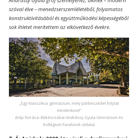
Andrássy Gyula gróf személyéhez, akinek – modern
szóval élve – menedzserszemléletéből, folyamatos
konstruktivitásából és együttműködési képességéből
sok ihletet merítettem az elkövetkező évekre.
„Egy klasszikus gimnázium, mely párbeszédet folytat
mindenkivel”
(Kép forrása: Békéscsabai Andrássy Gyula Gimnázium és
Kollégium Facebook-oldala)