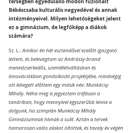
térségben egyedülálló módon fuzionált
Békéscsaba kulturális negyedével és annak
intézményeivel. Milyen lehetőségeket jelent
ez a gimnázium, de legfőképp a diákok
számára?
Sz. L.:
Amikor én hét esztendővel ezelőtt igazgató
lettem, és belevágtam az Andrássy-brand
menedzserkedős, szemléletváltásban és
innovációkban gondolkodó projektjébe, mindvégig
ott lebegett előttem egy másik név: Munkácsy
Mihály. Néha meg is jegyeztem tréfásan a
tanáriban, hogy mennyivel egyszerűbb lenne a
dolgunk, ha szimplán Munkácsy Mihály
Gimnáziumnak hívnák a sulit. Aztán a tervek
hamarosan valós alakot öltöttek, és tavaly év végén