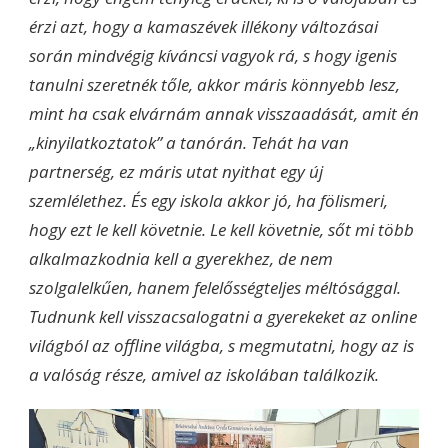
érzi azt, hogy a kamaszévek illékony változásai
során mindvégig kíváncsi vagyok rá, s hogy igenis
tanulni szeretnék tőle, akkor máris könnyebb lesz,
mint ha csak elvárnám annak visszaadását, amit én
„kinyilatkoztatok” a tanórán. Tehát ha van
partnerség, ez máris utat nyithat egy új
szemlélethez. És egy iskola akkor jó, ha fölismeri,
hogy ezt le kell követnie. Le kell követnie, sőt mi több
alkalmazkodnia kell a gyerekhez, de nem
szolgalelkűen, hanem felelősségteljes méltósággal.
Tudnunk kell visszacsalogatni a gyerekeket az online
világból az offline világba, s megmutatni, hogy az is
a valóság része, amivel az iskolában találkozik.