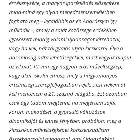
érzékenysége, a magyar iparfejlődés elősegítése
mind-mind egy olyan menedzserszemléletben
fogható meg – legalábbis az én Andrássym így
működik –, amely a saját közössége érdekében
igyekezett mindig valami újdonságot létrehozni,
vagy ha kell, hát tárgyalás útján kicsikarni. Élve a
hasonlóság adta lehetőségekkel, most vegyük alapul
az iskolát. Itt van egy nagyon erős műveltségkép,
vagy akár iskolai ethosz, mely a hagyományos
értelmiségi szerepfelfogásban rejlik, s ezt nekem át
kell mentenem a 21. század világába. Ezt azonban
csak úgy tudom megtenni, ha megértem saját
korom működését, a gyorsuló változások
dinamikáját és ennek fényében próbálom meg a
klasszikus műveltségképet konszenzuálisan
összekapcsolni mindazzal, ami újdonságként