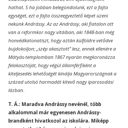
hathat. S ha jobban belegondolunk, ezt a fajta
egységet, ezt a fajta összeegyeztető képet üzeni
nekünk Andrássy. Az az Andrássy, aki fiatalon ott
van a reformkor nagy vitáiban, aki 1848-ban még
honvédkatonatiszt, hogy aztán külföldre vetődve
bujdokoljon; „szép akasztott” lesz, ennek ellenére a
Mátyás-templomban 1867 nyarán megkoronázza
felakasztóját, hogy végül államférfiként a
kiteljesedés lehetőségét kínálja Magyarországnak a
század utolsó harmadát kitevő nagy iparosodási
lázban
.
T. Á.: Maradva Andrássy nevénél, több
alkalommal már egyenesen Andrássy-
brandként hivatkozol az iskolára. Miképp