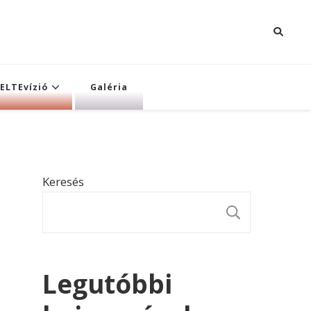
ELTEvízió
Galéria
Keresés
KERESÉ
Legutóbbi