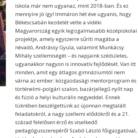
iskola már nem ugyanaz, mint 2018-ban. És ez
mennyire jó így! Immáron hét éve ugyanis, hogy
Békéscsabán kezdetét vette a vidéki
Magyarország egyik legizgalmasabb középiskolai
projektje, amely egyszerre sűríti magába a
névadó, Andrássy Gyula, valamint Munkácsy
Mihály szellemiségét – és napjaink szédületes,
ugyanakkor nagyon is innovatív fejlődését. Van itt
minden, amit egy átlagos gimnáziumtól nem
várna az ember: közgazdasági mentorprogram és
történelmi-polgári szalon, bazárjellegű nyílt nap
és fúzió a helyi kulturális negyeddel. Ennek
tükrében beszélgettünk az újonnan megtalált
feladatokról, a nagy szellemi elődökről és a 21.
század felelősen érző és viselkedő
pedagógusszerepéről Szabó László főigazgatóval,