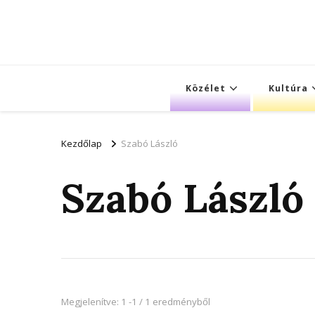
Közélet
Kultúra
Kezdőlap
Szabó László
Szabó László
Megjelenítve: 1 -1 / 1 eredményből