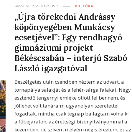
FRISSÍTVE:
2025. MÁRCIUS 7.
KULTÚRA
„Újra törekedni Andrássy
köpönyegében Munkácsy
ecsetjével”: Egy rendhagyó
gimnáziumi projekt
Békéscsabán – interjú Szabó
László igazgatóval
Beszélgetés után csendben néztem az udvart, a
tornapálya salakját és a fehér-sárga falakat. Négy
esztendő tengernyi emléke ötlött fel bennem, és
jóllehet volt tanáraim ugyanolyan szeretettel
fogadtak, mintha csak tegnap ballagtam volna ki
a főbejáraton, az érettségi bizonyítványommal a
kezemben, de szívem mélyén mégis éreztem, ez az