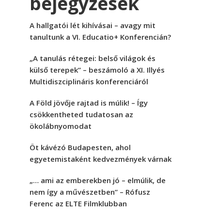
bejegyzések
A hallgatói lét kihívásai – avagy mit
tanultunk a VI. Educatio+ Konferencián?
„A tanulás rétegei: belső világok és
külső terepek” – beszámoló a XI. Illyés
Multidiszciplináris konferenciáról
A Föld jövője rajtad is múlik! – Így
csökkentheted tudatosan az
ökolábnyomodat
Öt kávézó Budapesten, ahol
egyetemistaként kedvezmények várnak
„… ami az emberekben jó – elmúlik, de
nem így a művészetben” – Rófusz
Ferenc az ELTE Filmklubban