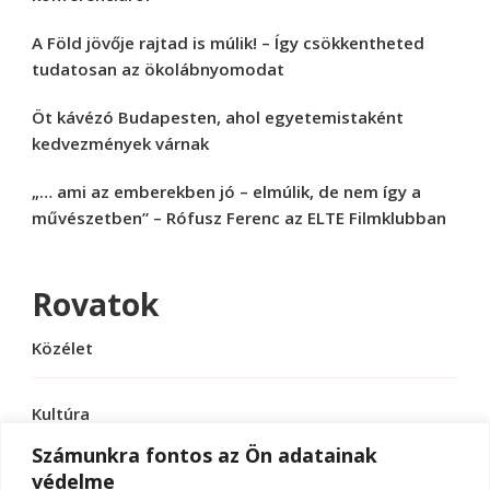
A Föld jövője rajtad is múlik! – Így csökkentheted
tudatosan az ökolábnyomodat
Öt kávézó Budapesten, ahol egyetemistaként
kedvezmények várnak
„… ami az emberekben jó – elmúlik, de nem így a
művészetben” – Rófusz Ferenc az ELTE Filmklubban
Rovatok
Közélet
Kultúra
Számunkra fontos az Ön adatainak
védelme
Sport