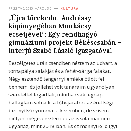
FRISSÍTVE:
2025. MÁRCIUS 7.
KULTÚRA
„Újra törekedni Andrássy
köpönyegében Munkácsy
ecsetjével”: Egy rendhagyó
gimnáziumi projekt Békéscsabán –
interjú Szabó László igazgatóval
Beszélgetés után csendben néztem az udvart, a
tornapálya salakját és a fehér-sárga falakat.
Négy esztendő tengernyi emléke ötlött fel
bennem, és jóllehet volt tanáraim ugyanolyan
szeretettel fogadtak, mintha csak tegnap
ballagtam volna ki a főbejáraton, az érettségi
bizonyítványommal a kezemben, de szívem
mélyén mégis éreztem, ez az iskola már nem
ugyanaz, mint 2018-ban. És ez mennyire jó így!