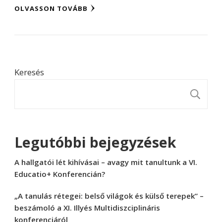
OLVASSON TOVÁBB
Keresés
K
Legutóbbi bejegyzések
A hallgatói lét kihívásai – avagy mit tanultunk a VI.
Educatio+ Konferencián?
„A tanulás rétegei: belső világok és külső terepek” –
beszámoló a XI. Illyés Multidiszciplináris
konferenciáról