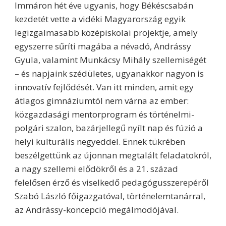
Immáron hét éve ugyanis, hogy Békéscsabán
kezdetét vette a vidéki Magyarország egyik
legizgalmasabb középiskolai projektje, amely
egyszerre sűríti magába a névadó, Andrássy
Gyula, valamint Munkácsy Mihály szellemiségét
– és napjaink szédületes, ugyanakkor nagyon is
innovatív fejlődését. Van itt minden, amit egy
átlagos gimnáziumtól nem várna az ember:
közgazdasági mentorprogram és történelmi-
polgári szalon, bazárjellegű nyílt nap és fúzió a
helyi kulturális negyeddel. Ennek tükrében
beszélgettünk az újonnan megtalált feladatokról,
a nagy szellemi elődökről és a 21. század
felelősen érző és viselkedő pedagógusszerepéről
Szabó László főigazgatóval, történelemtanárral,
az Andrássy-koncepció megálmodójával.