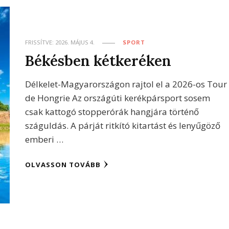
FRISSÍTVE:
2026. MÁJUS 4.
SPORT
Békésben kétkeréken
Délkelet-Magyarországon rajtol el a 2026-os Tour
de Hongrie Az országúti kerékpársport sosem
csak kattogó stopperórák hangjára történő
száguldás. A párját ritkító kitartást és lenyűgöző
emberi …
OLVASSON TOVÁBB