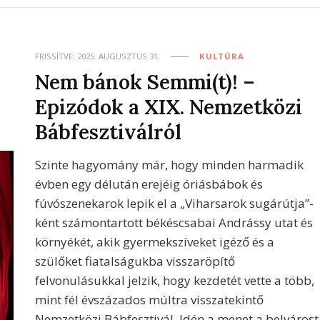
FRISSÍTVE:
2025. AUGUSZTUS 31.
KULTÚRA
Nem bánok Semmi(t)! –
Epizódok a XIX. Nemzetközi
Bábfesztiválról
Szinte hagyomány már, hogy minden harmadik
évben egy délután erejéig óriásbábok és
fúvószenekarok lepik el a „Viharsarok sugárútja”-
ként számontartott békéscsabai Andrássy utat és
környékét, akik gyermekszíveket igéző és a
szülőket fiatalságukba visszaröpítő
felvonulásukkal jelzik, hogy kezdetét vette a több,
mint fél évszázados múltra visszatekintő
Nemzetközi Bábfesztivál. Idén a menet a belvárost