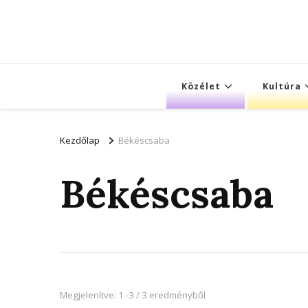
Közélet
Kultúra
Kezdőlap
Békéscsaba
Békéscsaba
Megjelenítve: 1 -3 / 3 eredményből