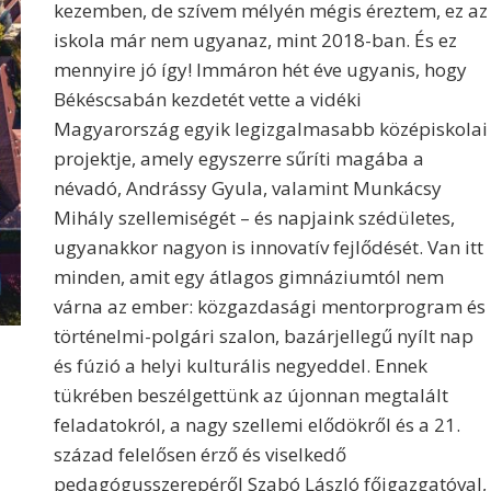
kezemben, de szívem mélyén mégis éreztem, ez az
iskola már nem ugyanaz, mint 2018-ban. És ez
mennyire jó így! Immáron hét éve ugyanis, hogy
Békéscsabán kezdetét vette a vidéki
Magyarország egyik legizgalmasabb középiskolai
projektje, amely egyszerre sűríti magába a
névadó, Andrássy Gyula, valamint Munkácsy
Mihály szellemiségét – és napjaink szédületes,
ugyanakkor nagyon is innovatív fejlődését. Van itt
minden, amit egy átlagos gimnáziumtól nem
várna az ember: közgazdasági mentorprogram és
történelmi-polgári szalon, bazárjellegű nyílt nap
és fúzió a helyi kulturális negyeddel. Ennek
tükrében beszélgettünk az újonnan megtalált
feladatokról, a nagy szellemi elődökről és a 21.
század felelősen érző és viselkedő
pedagógusszerepéről Szabó László főigazgatóval,