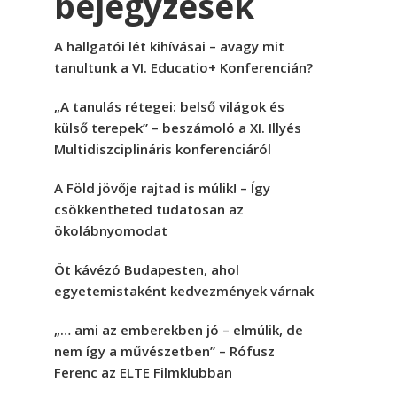
bejegyzések
A hallgatói lét kihívásai – avagy mit
tanultunk a VI. Educatio+ Konferencián?
„A tanulás rétegei: belső világok és
külső terepek” – beszámoló a XI. Illyés
Multidiszciplináris konferenciáról
A Föld jövője rajtad is múlik! – Így
csökkentheted tudatosan az
ökolábnyomodat
Öt kávézó Budapesten, ahol
egyetemistaként kedvezmények várnak
„… ami az emberekben jó – elmúlik, de
nem így a művészetben” – Rófusz
Ferenc az ELTE Filmklubban