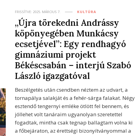
FRISSÍTVE:
2025. MÁRCIUS 7.
KULTÚRA
„Újra törekedni Andrássy
köpönyegében Munkácsy
ecsetjével”: Egy rendhagyó
gimnáziumi projekt
Békéscsabán – interjú Szabó
László igazgatóval
Beszélgetés után csendben néztem az udvart, a
tornapálya salakját és a fehér-sárga falakat. Négy
esztendő tengernyi emléke ötlött fel bennem, és
jóllehet volt tanáraim ugyanolyan szeretettel
fogadtak, mintha csak tegnap ballagtam volna ki
a főbejáraton, az érettségi bizonyítványommal a