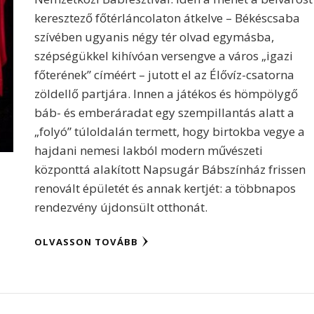
keresztező főtérláncolaton átkelve – Békéscsaba
szívében ugyanis négy tér olvad egymásba,
szépségükkel kihívóan versengve a város „igazi
főterének” címéért – jutott el az Élővíz-csatorna
zöldellő partjára. Innen a játékos és hömpölygő
báb- és emberáradat egy szempillantás alatt a
„folyó” túloldalán termett, hogy birtokba vegye a
hajdani nemesi lakból modern művészeti
központtá alakított Napsugár Bábszínház frissen
renovált épületét és annak kertjét: a többnapos
rendezvény újdonsült otthonát.
OLVASSON TOVÁBB