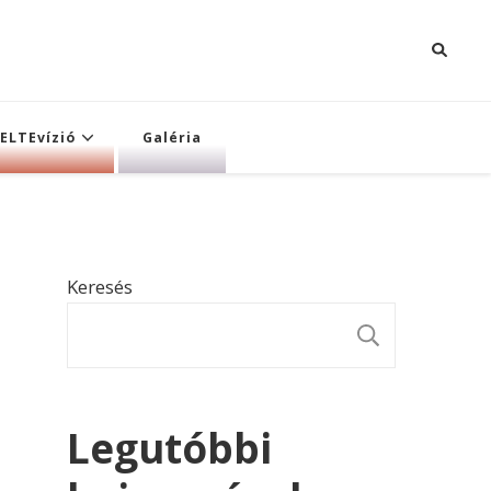
ELTEvízió
Galéria
Keresés
KERESÉ
Legutóbbi