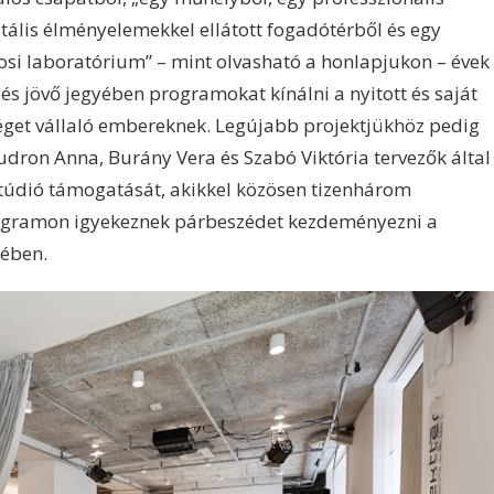
itális élményelemekkel ellátott fogadótérből és egy
árosi laboratórium” – mint olvasható a honlapjukon – évek
és jövő jegyében programokat kínálni a nyitott és saját
éget vállaló embereknek. Legújabb projektjükhöz pedig
dron Anna, Burány Vera és Szabó Viktória tervezők által
stúdió támogatását, akikkel közösen tizenhárom
rogramon igyekeznek párbeszédet kezdeményezni a
rében.