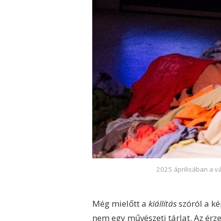
2025 áprilisában a vá
Még mielőtt a
kiállítás
szóról a ké
nem egy művészeti tárlat. Az érzel