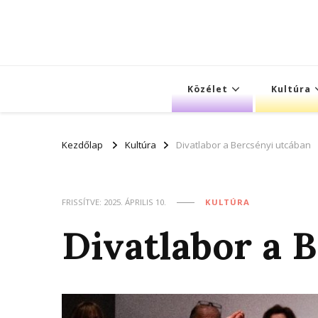
Közélet
Kultúra
Kezdőlap
Kultúra
Divatlabor a Bercsényi utcában
FRISSÍTVE:
2025. ÁPRILIS 10.
KULTÚRA
Divatlabor a 