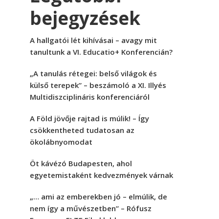
bejegyzések
A hallgatói lét kihívásai – avagy mit
tanultunk a VI. Educatio+ Konferencián?
„A tanulás rétegei: belső világok és
külső terepek” – beszámoló a XI. Illyés
Multidiszciplináris konferenciáról
A Föld jövője rajtad is múlik! – Így
csökkentheted tudatosan az
ökolábnyomodat
Öt kávézó Budapesten, ahol
egyetemistaként kedvezmények várnak
„… ami az emberekben jó – elmúlik, de
nem így a művészetben” – Rófusz