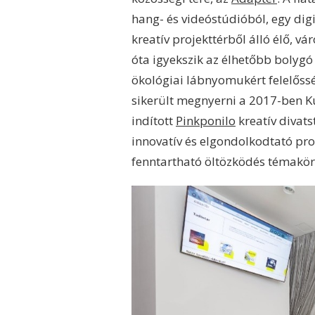
hang- és videóstúdióból, egy dig
kreatív projekttérből álló élő, v
óta igyekszik az élhetőbb bolygó 
ökológiai lábnyomukért felelőss
sikerült megnyerni a 2017-ben Ku
indított
Pinkponilo
kreatív divat
innovatív és elgondolkodtató p
fenntartható öltözködés témakö