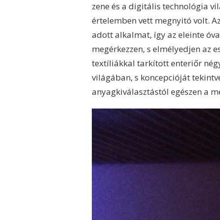
zene és a digitális technológia
értelemben vett megnyitó volt. A
adott alkalmat, így az eleinte óv
megérkezzen, s elmélyedjen az e
textíliákkal tarkított enteriőr né
világában, s koncepcióját tekintv
anyagkiválasztástól egészen a m