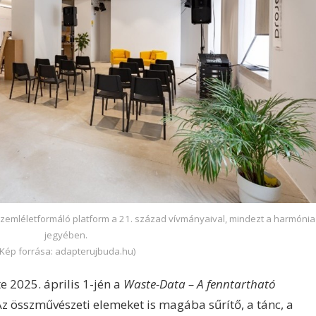
szemléletformáló platform a 21. század vívmányaival, mindezt a harmónia
jegyében.
(Kép forrása: adapterujbuda.hu)
e 2025. április 1-jén a
Waste-Data – A fenntartható
Az összművészeti elemeket is magába sűrítő, a tánc, a