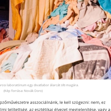
rosi laboratórium egy divatlabor álarcát ölti magára.
(Kép forrása: Novák Doro)
pzőművészetre asszociálnánk, le kell szögezni: nem, ez
mi telítettség, az esztétikai élvezet megjelenítése, vagy a