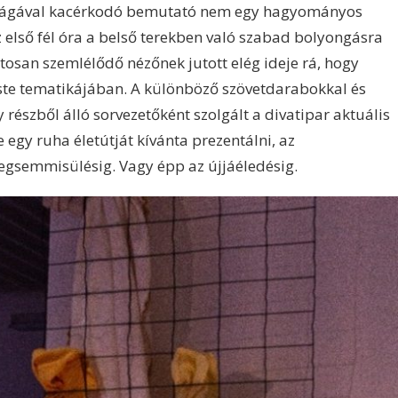
 világával kacérkodó bemutató nem egy hagyományos
z első fél óra a belső terekben való szabad bolyongásra
atosan szemlélődő nézőnek jutott elég ideje rá, hogy
ste tematikájában. A különböző szövetdarabokkal és
gy részből álló sorvezetőként szolgált a divatipar aktuális
e egy ruha életútját kívánta prezentálni, az
egsemmisülésig. Vagy épp az újjáéledésig.