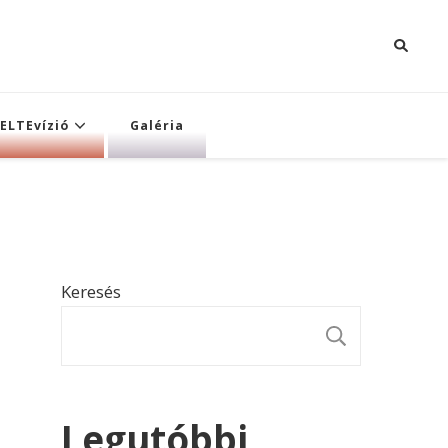
ELTEvízió
Galéria
Keresés
KERESÉ
Legutóbbi