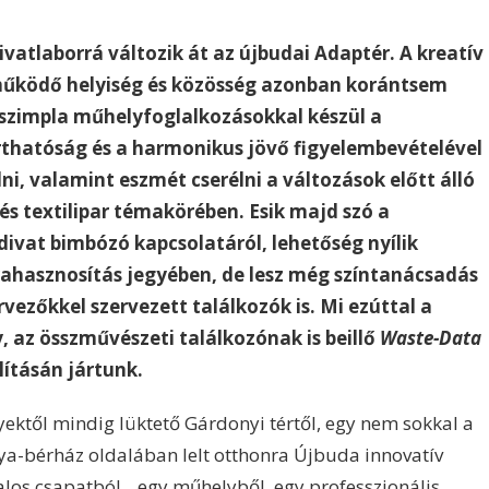
divatlaborrá változik át az újbudai Adaptér. A kreatív
működő helyiség és közösség azonban korántsem
szimpla műhelyfoglalkozásokkal készül a
thatóság és a harmonikus jövő figyelembevételével
i, valamint eszmét cserélni a változások előtt álló
és textilipar témakörében. Esik majd szó a
 divat bimbózó kapcsolatáról, lehetőség nyílik
rahasznosítás jegyében, de lesz még színtanácsadás
ervezőkkel szervezett találkozók is. Mi ezúttal a
az összművészeti találkozónak is beillő
Waste-Data
lításán jártunk.
yektől mindig lüktető Gárdonyi tértől, egy nem sokkal a
ya-bérház oldalában lelt otthonra Újbuda innovatív
atalos csapatból, „egy műhelyből, egy professzionális