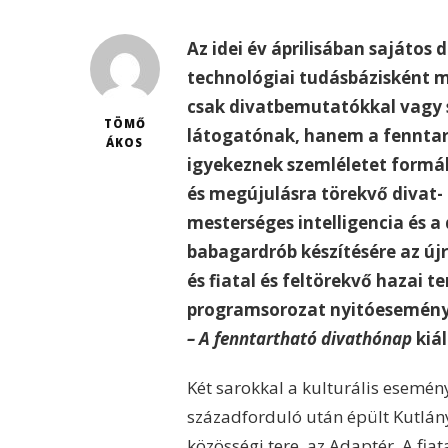
Az idei év áprilisában sajátos 
technológiai tudásbázisként 
csak divatbemutatókkal vagy 
TÖMŐ
látogatónak, hanem a fenntar
ÁKOS
igyekeznek szemléletet formáln
és megújulásra törekvő divat- 
mesterséges intelligencia és a
babagardrób készítésére az új
és fiatal és feltörekvő hazai t
programsorozat nyitóesemény, 
– A fenntartható divathónap
kiál
Két sarokkal a kulturális esemén
századforduló után épült Kutlán
közösségi tere, az
Adaptér
. A fi