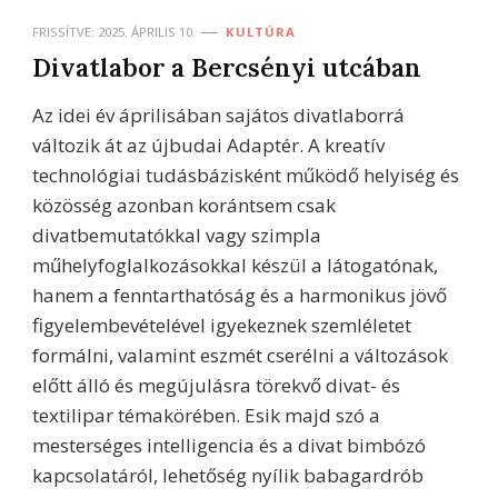
FRISSÍTVE:
2025. ÁPRILIS 10.
KULTÚRA
Divatlabor a Bercsényi utcában
Az idei év áprilisában sajátos divatlaborrá
változik át az újbudai Adaptér. A kreatív
technológiai tudásbázisként működő helyiség és
közösség azonban korántsem csak
divatbemutatókkal vagy szimpla
műhelyfoglalkozásokkal készül a látogatónak,
hanem a fenntarthatóság és a harmonikus jövő
figyelembevételével igyekeznek szemléletet
formálni, valamint eszmét cserélni a változások
előtt álló és megújulásra törekvő divat- és
textilipar témakörében. Esik majd szó a
mesterséges intelligencia és a divat bimbózó
kapcsolatáról, lehetőség nyílik babagardrób