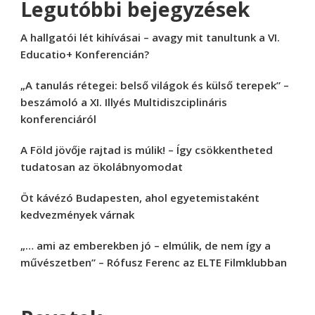
Legutóbbi bejegyzések
A hallgatói lét kihívásai – avagy mit tanultunk a VI.
Educatio+ Konferencián?
„A tanulás rétegei: belső világok és külső terepek” –
beszámoló a XI. Illyés Multidiszciplináris
konferenciáról
A Föld jövője rajtad is múlik! – Így csökkentheted
tudatosan az ökolábnyomodat
Öt kávézó Budapesten, ahol egyetemistaként
kedvezmények várnak
„… ami az emberekben jó – elmúlik, de nem így a
művészetben” – Rófusz Ferenc az ELTE Filmklubban