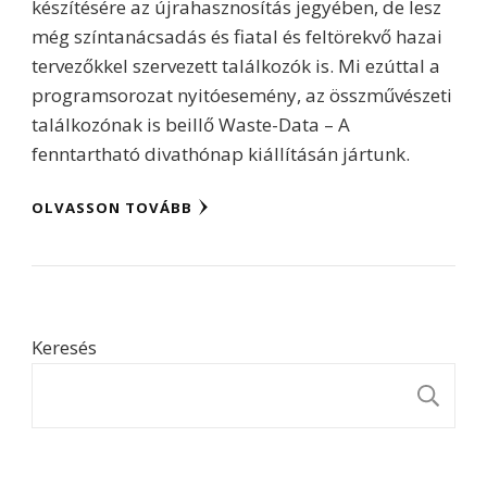
készítésére az újrahasznosítás jegyében, de lesz
még színtanácsadás és fiatal és feltörekvő hazai
tervezőkkel szervezett találkozók is. Mi ezúttal a
programsorozat nyitóesemény, az összművészeti
találkozónak is beillő Waste-Data – A
fenntartható divathónap kiállításán jártunk.
OLVASSON TOVÁBB
Keresés
K