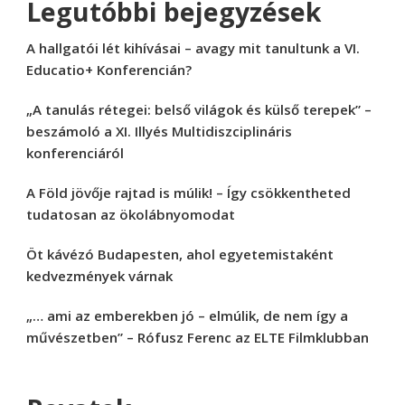
Legutóbbi bejegyzések
A hallgatói lét kihívásai – avagy mit tanultunk a VI.
Educatio+ Konferencián?
„A tanulás rétegei: belső világok és külső terepek” –
beszámoló a XI. Illyés Multidiszciplináris
konferenciáról
A Föld jövője rajtad is múlik! – Így csökkentheted
tudatosan az ökolábnyomodat
Öt kávézó Budapesten, ahol egyetemistaként
kedvezmények várnak
„… ami az emberekben jó – elmúlik, de nem így a
művészetben” – Rófusz Ferenc az ELTE Filmklubban