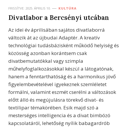
FRISSÍTVE:
2025. ÁPRILIS 10.
KULTÚRA
Divatlabor a Bercsényi utcában
Az idei év áprilisában sajátos divatlaborrá
változik át az újbudai Adaptér. A kreatív
technológiai tudásbázisként működő helyiség és
közösség azonban korántsem csak
divatbemutatókkal vagy szimpla
műhelyfoglalkozásokkal készül a látogatónak,
hanem a fenntarthatóság és a harmonikus jövő
figyelembevételével igyekeznek szemléletet
formálni, valamint eszmét cserélni a változások
előtt álló és megújulásra törekvő divat- és
textilipar témakörében. Esik majd szó a
mesterséges intelligencia és a divat bimbózó
kapcsolatáról, lehetőség nyílik babagardrób