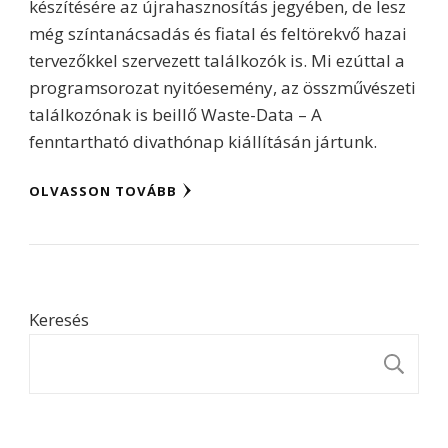
készítésére az újrahasznosítás jegyében, de lesz
még színtanácsadás és fiatal és feltörekvő hazai
tervezőkkel szervezett találkozók is. Mi ezúttal a
programsorozat nyitóesemény, az összművészeti
találkozónak is beillő Waste-Data – A
fenntartható divathónap kiállításán jártunk.
OLVASSON TOVÁBB
Keresés
K