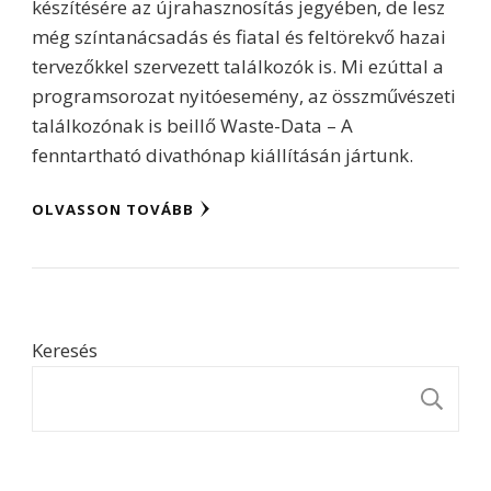
készítésére az újrahasznosítás jegyében, de lesz
még színtanácsadás és fiatal és feltörekvő hazai
tervezőkkel szervezett találkozók is. Mi ezúttal a
programsorozat nyitóesemény, az összművészeti
találkozónak is beillő Waste-Data – A
fenntartható divathónap kiállításán jártunk.
OLVASSON TOVÁBB
Keresés
K