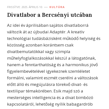
FRISSÍTVE:
2025. ÁPRILIS 10.
KULTÚRA
Divatlabor a Bercsényi utcában
Az idei év áprilisában sajátos divatlaborrá
változik át az újbudai Adaptér. A kreatív
technológiai tudásbázisként működő helyiség és
közösség azonban korántsem csak
divatbemutatókkal vagy szimpla
műhelyfoglalkozásokkal készül a látogatónak,
hanem a fenntarthatóság és a harmonikus jövő
figyelembevételével igyekeznek szemléletet
formálni, valamint eszmét cserélni a változások
előtt álló és megújulásra törekvő divat- és
textilipar témakörében. Esik majd szó a
mesterséges intelligencia és a divat bimbózó
kapcsolatáról, lehetőség nyílik babagardrób