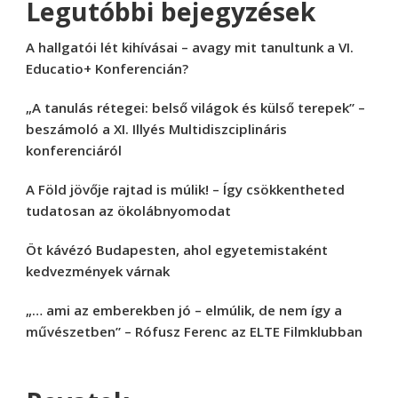
Legutóbbi bejegyzések
A hallgatói lét kihívásai – avagy mit tanultunk a VI.
Educatio+ Konferencián?
„A tanulás rétegei: belső világok és külső terepek” –
beszámoló a XI. Illyés Multidiszciplináris
konferenciáról
A Föld jövője rajtad is múlik! – Így csökkentheted
tudatosan az ökolábnyomodat
Öt kávézó Budapesten, ahol egyetemistaként
kedvezmények várnak
„… ami az emberekben jó – elmúlik, de nem így a
művészetben” – Rófusz Ferenc az ELTE Filmklubban