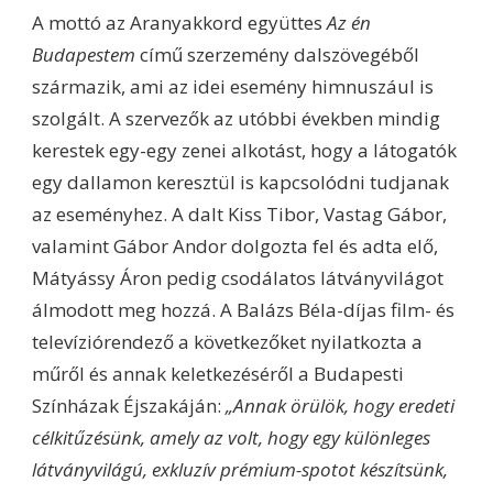
A mottó az Aranyakkord együttes
Az én
Budapestem
című szerzemény dalszövegéből
származik, ami az idei esemény himnuszául is
szolgált. A szervezők az utóbbi években mindig
kerestek egy-egy zenei alkotást, hogy a látogatók
egy dallamon keresztül is kapcsolódni tudjanak
az eseményhez. A dalt Kiss Tibor, Vastag Gábor,
valamint Gábor Andor dolgozta fel és adta elő,
Mátyássy Áron pedig csodálatos látványvilágot
álmodott meg hozzá. A Balázs Béla-díjas film- és
televíziórendező a következőket nyilatkozta a
műről és annak keletkezéséről a Budapesti
Színházak Éjszakáján:
„Annak örülök, hogy eredeti
célkitűzésünk, amely az volt, hogy egy különleges
látványvilágú, exkluzív prémium-spotot készítsünk,