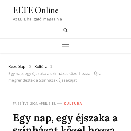
ELTE Online
Az ELTE hallgatói magazinja
Kezdőlap
Kultúra
Egy nap, egy éjszaka a színházat közel hozza – Újra
megrendezték a Színházak Éjszakáját
FRISSÍTVE:
2024. ÁPRILIS 18.
KULTÚRA
Egy nap, egy éjszaka a
színházat közel hozza