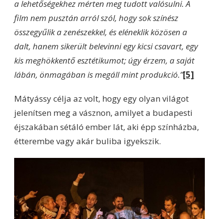
a lehetőségekhez mérten meg tudott valósulni. A
film nem pusztán arról szól, hogy sok színész
összegyűlik a zenészekkel, és eléneklik közösen a
dalt, hanem sikerült belevinni egy kicsi csavart, egy
kis meghökkentő esztétikumot; úgy érzem, a saját
lábán, önmagában is megáll mint produkció.”
[5]
Mátyássy célja az volt, hogy egy olyan világot
jelenítsen meg a vásznon, amilyet a budapesti
éjszakában sétáló ember lát, aki épp színházba,
étterembe vagy akár buliba igyekszik.