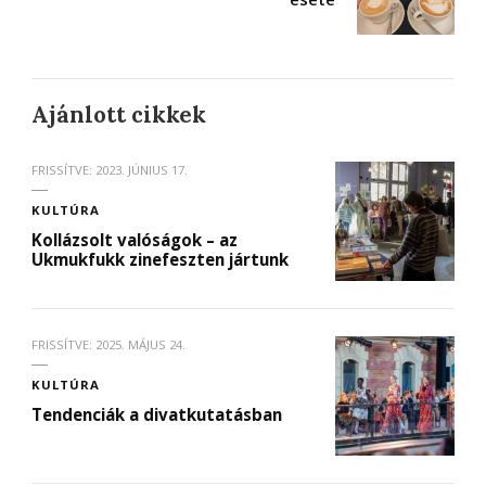
Ajánlott cikkek
FRISSÍTVE:
2023. JÚNIUS 17.
KULTÚRA
Kollázsolt valóságok – az
Ukmukfukk zinefeszten jártunk
FRISSÍTVE:
2025. MÁJUS 24.
KULTÚRA
Tendenciák a divatkutatásban