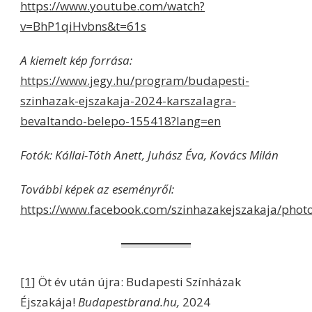
https://www.youtube.com/watch?
v=BhP1qiHvbns&t=61s
A kiemelt kép forrása:
https://www.jegy.hu/program/budapesti-
szinhazak-ejszakaja-2024-karszalagra-
bevaltando-belepo-155418?lang=en
Fotók: Kállai-Tóth Anett, Juhász Éva, Kovács Milán
További képek az eseményről:
https://www.facebook.com/szinhazakejszakaja/pho
[1]
Öt év után újra: Budapesti Színházak
Éjszakája!
Budapestbrand.hu,
2024