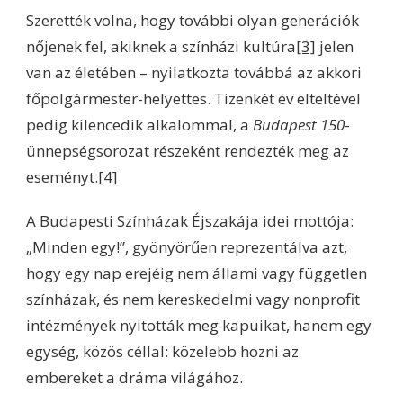
Szerették volna, hogy további olyan generációk
nőjenek fel, akiknek a színházi kultúra
[3]
jelen
van az életében – nyilatkozta továbbá az akkori
főpolgármester-helyettes. Tizenkét év elteltével
pedig kilencedik alkalommal, a
Budapest 150
-
ünnepségsorozat részeként rendezték meg az
eseményt.
[4]
A Budapesti Színházak Éjszakája idei mottója:
„Minden egy!”, gyönyörűen reprezentálva azt,
hogy egy nap erejéig nem állami vagy független
színházak, és nem kereskedelmi vagy nonprofit
intézmények nyitották meg kapuikat, hanem egy
egység, közös céllal: közelebb hozni az
embereket a dráma világához.