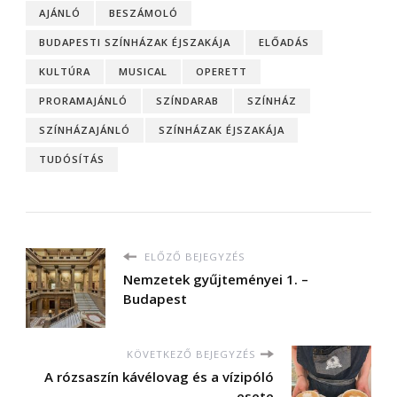
AJÁNLÓ
BESZÁMOLÓ
BUDAPESTI SZÍNHÁZAK ÉJSZAKÁJA
ELŐADÁS
KULTÚRA
MUSICAL
OPERETT
PRORAMAJÁNLÓ
SZÍNDARAB
SZÍNHÁZ
SZÍNHÁZAJÁNLÓ
SZÍNHÁZAK ÉJSZAKÁJA
TUDÓSÍTÁS
ELŐZŐ BEJEGYZÉS
Nemzetek gyűjteményei 1. –
Budapest
KÖVETKEZŐ BEJEGYZÉS
A rózsaszín kávélovag és a vízipóló
esete