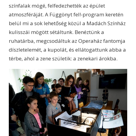
színfalak mögé, felfedezhették az épület
atmoszféráját. A Függönyt fel!-program keretén
belül mi a sok lehetőség közül a Madách Színház
kulisszái mögött sétáltunk. Benéztünk a
ruhatárba, megcsodáltuk az Operaház fantomja
díszletelemét, a kupolát, és ellátogattunk abba a
térbe, ahol a zene születik: a zenekari árokba.