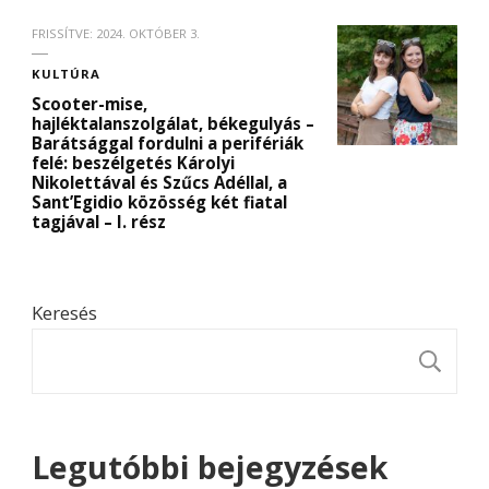
FRISSÍTVE:
2024. OKTÓBER 3.
KULTÚRA
Scooter-mise,
hajléktalanszolgálat, békegulyás –
Barátsággal fordulni a perifériák
felé: beszélgetés Károlyi
Nikolettával és Szűcs Adéllal, a
Sant’Egidio közösség két fiatal
tagjával – I. rész
Keresés
K
Legutóbbi bejegyzések