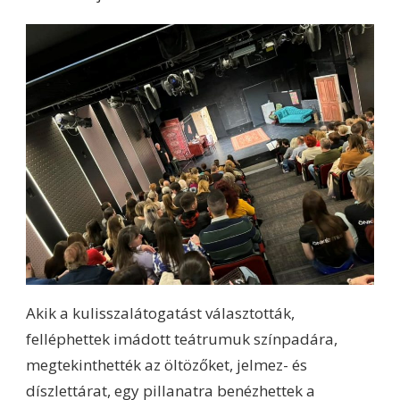
Akik a kulisszalátogatást választották,
felléphettek imádott teátrumuk színpadára,
megtekinthették az öltözőket, jelmez- és
díszlettárat, egy pillanatra benézhettek a