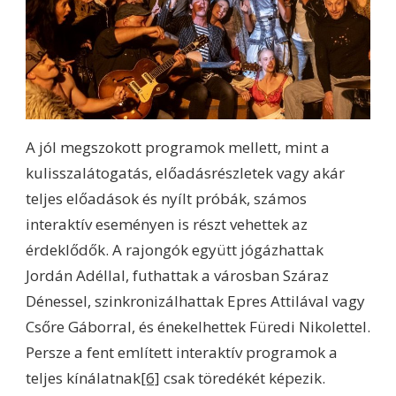
A jól megszokott programok mellett, mint a
kulisszalátogatás, előadásrészletek vagy akár
teljes előadások és nyílt próbák, számos
interaktív eseményen is részt vehettek az
érdeklődők. A rajongók együtt jógázhattak
Jordán Adéllal, futhattak a városban Száraz
Dénessel, szinkronizálhattak Epres Attilával vagy
Csőre Gáborral, és énekelhettek Füredi Nikolettel.
Persze a fent említett interaktív programok a
teljes kínálatnak
[6]
csak töredékét képezik.