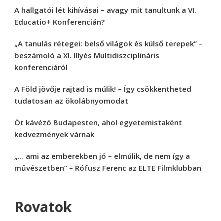
A hallgatói lét kihívásai – avagy mit tanultunk a VI.
Educatio+ Konferencián?
„A tanulás rétegei: belső világok és külső terepek” –
beszámoló a XI. Illyés Multidiszciplináris
konferenciáról
A Föld jövője rajtad is múlik! – Így csökkentheted
tudatosan az ökolábnyomodat
Öt kávézó Budapesten, ahol egyetemistaként
kedvezmények várnak
„… ami az emberekben jó – elmúlik, de nem így a
művészetben” – Rófusz Ferenc az ELTE Filmklubban
Rovatok