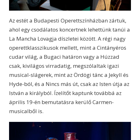
Az estét a Budapesti Operettszínházban zártuk,
ahol egy csodálatos koncertnek lehettünk tanúi a
La Mancha Lovagja díszletei között. A régi nagy
operettklasszikusok mellett, mint a Cintányéros
cudar világ, a Bugaci határon vagy a Húzzad
csak, kivilágos virradatig, megszólaltak igazi
musical-slágerek, mint az Ördögi tánc a Jekyll és
Hyde-ból, és a Nincs más út, csak az Isten útja az
István a királyból. Ízelítőt kaptunk továbbá az
április 19-én bemutatásra kerülő Carmen-
musicalből is.