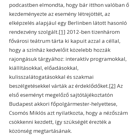
podcastben elmondta, hogy bár itthon valóban ő
kezdeményezte az esemény létrejöttét, az
elképzelés alapjául egy Berlinben látott hasonló
rendezvény szolgált.
[1]
2012-ben tizenhárom
fővárosi teátrum tárta ki kapuit azzal a céllal,
hogy a színház kedvelőit közelebb hozzák
rajongásuk tárgyához: interaktív programokkal,
kiállításokkal, előadásokkal,
kulisszalátogatásokkal és szakmai
beszélgetésekkel várták az érdeklődőket.
[2]
Az
első eseményt megelőző sajtótájékoztatón
Budapest akkori főpolgármester-helyettese,
Csomós Miklós azt nyilatkozta, hogy a nézőszám
csökkenni kezdett, így szükségét érezték a
közönség megtartásának.