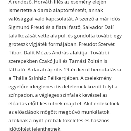
A rendező, Horváth Illés az esemény elején
ismertette a darab alaptörténetét, annak
valósággal való kapcsolatát. A szerző a már idős
Sigmund Freud és a fiatal festő, Salvador Dalí
találkozását vette alapul, és gondolta tovább egy
groteszk vígjáték formájában. Freudot Szervét
Tibor, Dalít Mózes András alakítja. További
szerepekben Czakó Juli és Tamási Zoltán is
látható. A darab április 19-én kerül bemutatásra
a Thália Színház Télikertjében. A cselekmény
egyelőre ideiglenes díszletelemek között folyt a
színpadon, a végleges színfalak kevéssel az
előadás előtt készülnek majd el. Akit érdekelnek
az előadások mögött megbúvó munkálatok,
azoknak a nyílt próbák tökéletes és hasznos
időtöltést jelenthetnek.