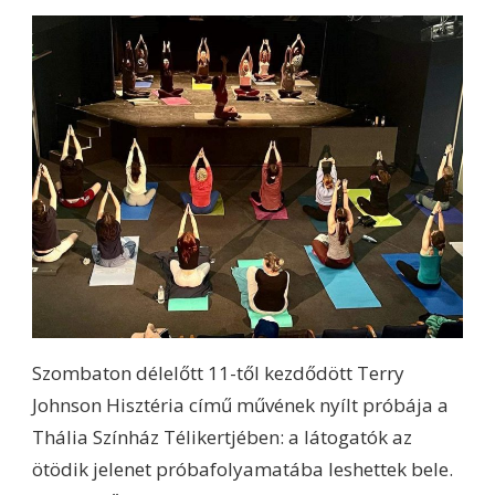
Szombaton délelőtt 11-től kezdődött Terry
Johnson Hisztéria című művének nyílt próbája a
Thália Színház Télikertjében: a látogatók az
ötödik jelenet próbafolyamatába leshettek bele.