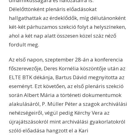
dinamikusságára és hálózataira is.
Délelőttönként plenáris előadásokat
hallgathattak az érdeklődők, míg délutánonként
két-két párhuzamos szekció folyt a helyszíneken,
ahol a két nap alatt összesen közel száz néző
fordult meg.
Az első napon, szeptember 28-án a konferencia
főszerevezője, Deres Kornélia köszöntője után az
ELTE BTK dékánja, Bartus Dávid megnyitotta az
eseményt. Ezt követően, az első plenáris szekció
során Albert Mária a történeti dokumentumok
alakulásáról, P. Müller Péter a szagok archiválási
nehézségeiről, végül pedig Kérchy Vera az
újrajátszásokról mint archiválási gyakorlatokról
szóló előadása hangzott el a Kari