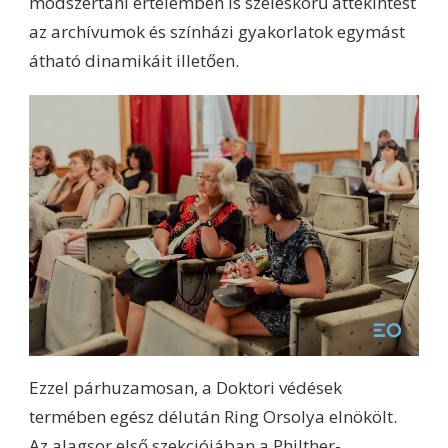
módszertani értelemben is széleskörű áttekintést
az archívumok és színházi gyakorlatok egymást
átható dinamikáit illetően.
Ezzel párhuzamosan, a Doktori védések
termében egész délután Ring Orsolya elnökölt.
Az alagsor első szekciójában a Philther-