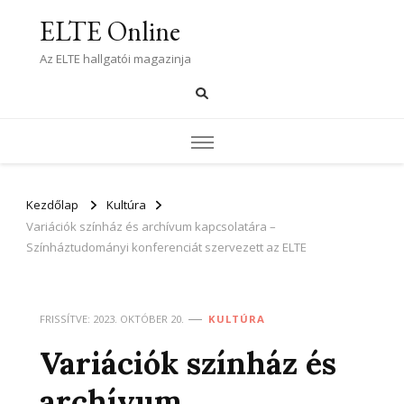
ELTE Online
Az ELTE hallgatói magazinja
Kezdőlap
Kultúra
Variációk színház és archívum kapcsolatára –
Színháztudományi konferenciát szervezett az ELTE
FRISSÍTVE:
2023. OKTÓBER 20.
KULTÚRA
Variációk színház és
archívum