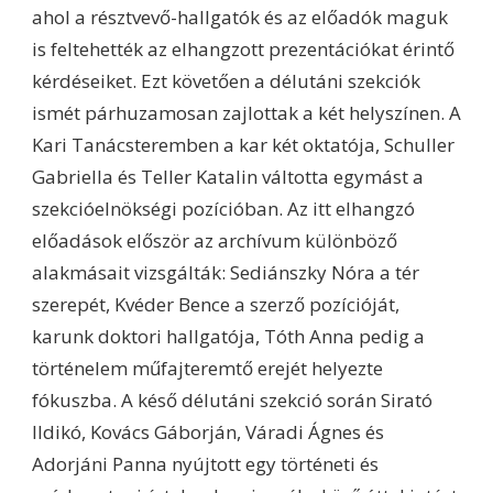
ahol a résztvevő-hallgatók és az előadók maguk
is feltehették az elhangzott prezentációkat érintő
kérdéseiket. Ezt követően a délutáni szekciók
ismét párhuzamosan zajlottak a két helyszínen. A
Kari Tanácsteremben a kar két oktatója, Schuller
Gabriella és Teller Katalin váltotta egymást a
szekcióelnökségi pozícióban. Az itt elhangzó
előadások először az archívum különböző
alakmásait vizsgálták: Sediánszky Nóra a tér
szerepét, Kvéder Bence a szerző pozícióját,
karunk doktori hallgatója, Tóth Anna pedig a
történelem műfajteremtő erejét helyezte
fókuszba. A késő délutáni szekció során Sirató
Ildikó, Kovács Gáborján, Váradi Ágnes és
Adorjáni Panna nyújtott egy történeti és