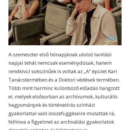
A szemeszter első hónapjának utolsó tanítási
napjai tehát nemcsak eseménydúsak, hanem
rendkívül sokszínűek is voltak az „A” épület Kari
Tanácstermében és a Doktori védések termében.
Több mint harminc különböző előadás hangzott
el, melyek elsősorban az archívumok, kulturális
hagyományok és történetírás színházi
gyakorlattal való összefüggéseire mutattak rá,
felhívva a figyelmet az archiválási gyakorlatok