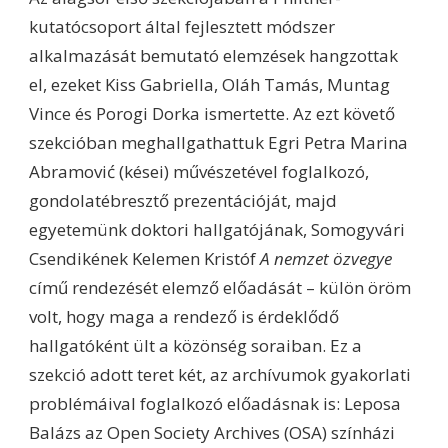
kutatócsoport által fejlesztett módszer
alkalmazását bemutató elemzések hangzottak
el, ezeket Kiss Gabriella, Oláh Tamás, Muntag
Vince és Porogi Dorka ismertette. Az ezt követő
szekcióban meghallgathattuk Egri Petra Marina
Abramović (kései) művészetével foglalkozó,
gondolatébresztő prezentációját, majd
egyetemünk doktori hallgatójának, Somogyvári
Csendikének Kelemen Kristóf
A nemzet özvegye
című rendezését elemző előadását – külön öröm
volt, hogy maga a rendező is érdeklődő
hallgatóként ült a közönség soraiban. Ez a
szekció adott teret két, az archívumok gyakorlati
problémáival foglalkozó előadásnak is: Leposa
Balázs az Open Society Archives (OSA) színházi