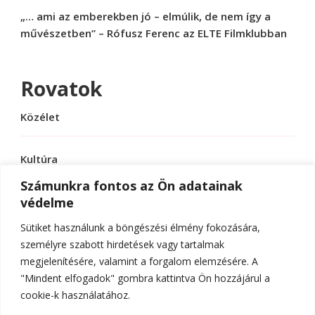
„… ami az emberekben jó – elmúlik, de nem így a
művészetben” – Rófusz Ferenc az ELTE Filmklubban
Rovatok
Közélet
Kultúra
Számunkra fontos az Ön adatainak
védelme
Sport
Sütiket használunk a böngészési élmény fokozására,
Tudomány
személyre szabott hirdetések vagy tartalmak
megjelenítésére, valamint a forgalom elemzésére. A
"Mindent elfogadok" gombra kattintva Ön hozzájárul a
cookie-k használatához.