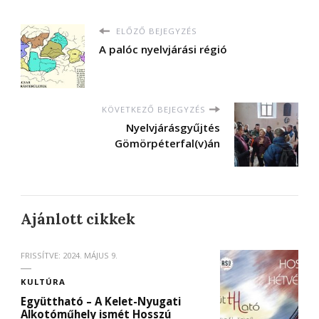
ELŐZŐ BEJEGYZÉS
A palóc nyelvjárási régió
KÖVETKEZŐ BEJEGYZÉS
Nyelvjárásgyűjtés
Gömörpéterfal(v)án
Ajánlott cikkek
FRISSÍTVE:
2024. MÁJUS 9.
KULTÚRA
Együttható – A Kelet-Nyugati
Alkotóműhely ismét Hosszú