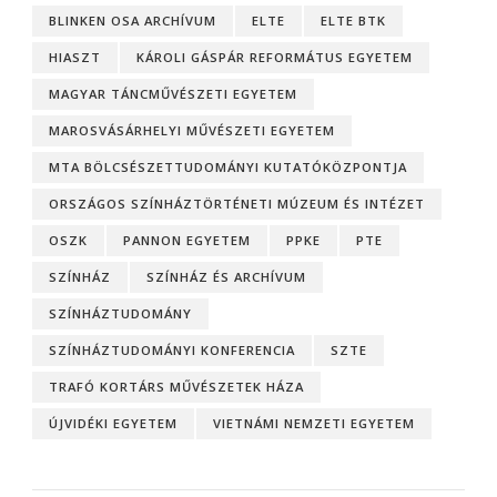
BLINKEN OSA ARCHÍVUM
ELTE
ELTE BTK
HIASZT
KÁROLI GÁSPÁR REFORMÁTUS EGYETEM
MAGYAR TÁNCMŰVÉSZETI EGYETEM
MAROSVÁSÁRHELYI MŰVÉSZETI EGYETEM
MTA BÖLCSÉSZETTUDOMÁNYI KUTATÓKÖZPONTJA
ORSZÁGOS SZÍNHÁZTÖRTÉNETI MÚZEUM ÉS INTÉZET
OSZK
PANNON EGYETEM
PPKE
PTE
SZÍNHÁZ
SZÍNHÁZ ÉS ARCHÍVUM
SZÍNHÁZTUDOMÁNY
SZÍNHÁZTUDOMÁNYI KONFERENCIA
SZTE
TRAFÓ KORTÁRS MŰVÉSZETEK HÁZA
ÚJVIDÉKI EGYETEM
VIETNÁMI NEMZETI EGYETEM