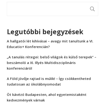
K
Legutóbbi bejegyzések
A hallgatói lét kihívásai – avagy mit tanultunk a VI.
Educatio+ Konferencián?
„A tanulás rétegei: belső világok és külső terepek” –
beszámoló a XI. Illyés Multidiszciplináris
konferenciáról
A Föld jövője rajtad is múlik! – Így csökkentheted
tudatosan az ökolábnyomodat
Öt kávézó Budapesten, ahol egyetemistaként
kedvezmények várnak