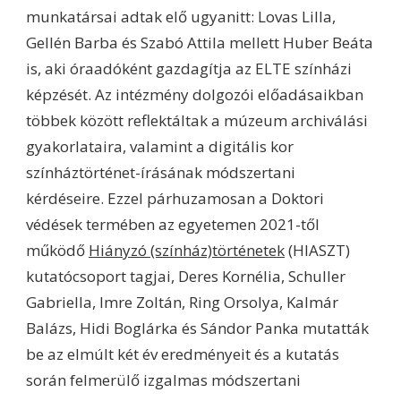
munkatársai adtak elő ugyanitt: Lovas Lilla,
Gellén Barba és Szabó Attila mellett Huber Beáta
is, aki óraadóként gazdagítja az ELTE színházi
képzését. Az intézmény dolgozói előadásaikban
többek között reflektáltak a múzeum archiválási
gyakorlataira, valamint a digitális kor
színháztörténet-írásának módszertani
kérdéseire. Ezzel párhuzamosan a Doktori
védések termében az egyetemen 2021-től
működő
Hiányzó (színház)történetek
(HIASZT)
kutatócsoport tagjai, Deres Kornélia, Schuller
Gabriella, Imre Zoltán, Ring Orsolya, Kalmár
Balázs, Hidi Boglárka és Sándor Panka mutatták
be az elmúlt két év eredményeit és a kutatás
során felmerülő izgalmas módszertani