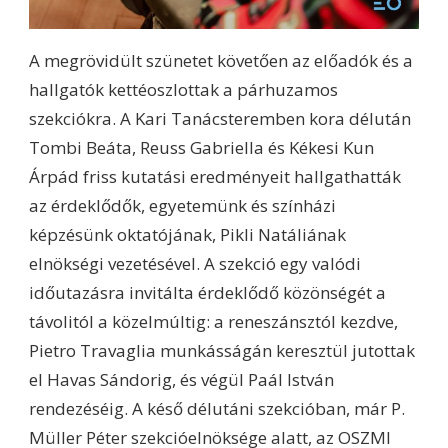
A megrövidült szünetet követően az előadók és a
hallgatók kettéoszlottak a párhuzamos
szekciókra. A Kari Tanácsteremben kora délután
Tombi Beáta, Reuss Gabriella és Kékesi Kun
Árpád friss kutatási eredményeit hallgathatták
az érdeklődők, egyetemünk és színházi
képzésünk oktatójának, Pikli Natáliának
elnökségi vezetésével. A szekció egy valódi
időutazásra invitálta érdeklődő közönségét a
távolitól a közelmúltig: a reneszánsztól kezdve,
Pietro Travaglia munkásságán keresztül jutottak
el Havas Sándorig, és végül Paál István
rendezéséig. A késő délutáni szekcióban, már P.
Müller Péter szekcióelnöksége alatt, az OSZMI