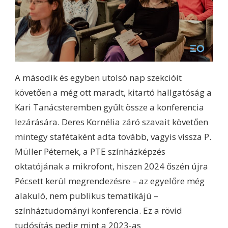
A második és egyben utolsó nap szekcióit
követően a még ott maradt, kitartó hallgatóság a
Kari Tanácsteremben gyűlt össze a konferencia
lezárására. Deres Kornélia záró szavait követően
mintegy stafétaként adta tovább, vagyis vissza P.
Müller Péternek, a PTE színházképzés
oktatójának a mikrofont, hiszen 2024 őszén újra
Pécsett kerül megrendezésre – az egyelőre még
alakuló, nem publikus tematikájú –
színháztudományi konferencia. Ez a rövid
tudósítás pedig mint a 2023-as