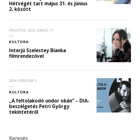
Hétvégét tart május 31. és június
2. között
FRISSÍTVE:
2023. JÚNIUS 17.
KULTÚRA
Interjú Szelestey Bianka
filmrendezővel
2024. FEBRUÁR 1.
KULTÚRA
„A feltolakodó undor okán” – DIA-
beszélgetés Petri György
tekintetéről
Keresés