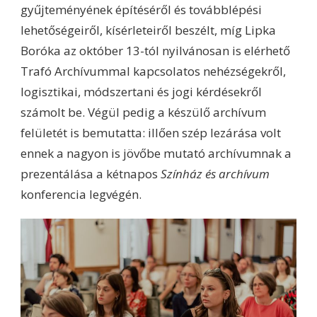
gyűjteményének építéséről és továbblépési
lehetőségeiről, kísérleteiről beszélt, míg Lipka
Boróka az október 13-tól nyilvánosan is elérhető
Trafó Archívummal kapcsolatos nehézségekről,
logisztikai, módszertani és jogi kérdésekről
számolt be. Végül pedig a készülő archívum
felületét is bemutatta: illően szép lezárása volt
ennek a nagyon is jövőbe mutató archívumnak a
prezentálása a kétnapos
Színház és archívum
konferencia legvégén.