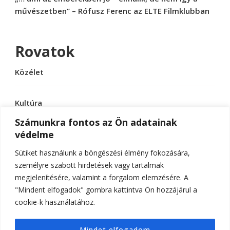
művészetben” – Rófusz Ferenc az ELTE Filmklubban
Rovatok
Közélet
Kultúra
Számunkra fontos az Ön adatainak
védelme
Sport
Sütiket használunk a böngészési élmény fokozására,
Tudomány
személyre szabott hirdetések vagy tartalmak
megjelenítésére, valamint a forgalom elemzésére. A
"Mindent elfogadok" gombra kattintva Ön hozzájárul a
cookie-k használatához.
© Szerzői jog 2026
ELTE Online
. Minden jog
Mindet elfogadom