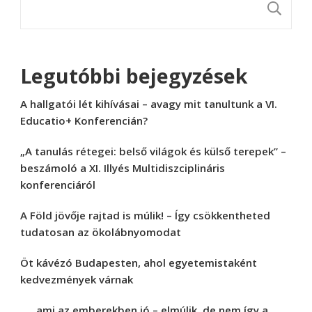
K
Legutóbbi bejegyzések
A hallgatói lét kihívásai – avagy mit tanultunk a VI.
Educatio+ Konferencián?
„A tanulás rétegei: belső világok és külső terepek” –
beszámoló a XI. Illyés Multidiszciplináris
konferenciáról
A Föld jövője rajtad is múlik! – Így csökkentheted
tudatosan az ökolábnyomodat
Öt kávézó Budapesten, ahol egyetemistaként
kedvezmények várnak
„… ami az emberekben jó – elmúlik, de nem így a