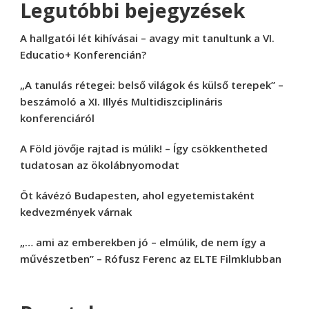
Legutóbbi bejegyzések
A hallgatói lét kihívásai – avagy mit tanultunk a VI.
Educatio+ Konferencián?
„A tanulás rétegei: belső világok és külső terepek” –
beszámoló a XI. Illyés Multidiszciplináris
konferenciáról
A Föld jövője rajtad is múlik! – Így csökkentheted
tudatosan az ökolábnyomodat
Öt kávézó Budapesten, ahol egyetemistaként
kedvezmények várnak
„… ami az emberekben jó – elmúlik, de nem így a
művészetben” – Rófusz Ferenc az ELTE Filmklubban