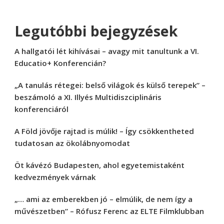
Legutóbbi bejegyzések
A hallgatói lét kihívásai – avagy mit tanultunk a VI.
Educatio+ Konferencián?
„A tanulás rétegei: belső világok és külső terepek” –
beszámoló a XI. Illyés Multidiszciplináris
konferenciáról
A Föld jövője rajtad is múlik! – Így csökkentheted
tudatosan az ökolábnyomodat
Öt kávézó Budapesten, ahol egyetemistaként
kedvezmények várnak
„… ami az emberekben jó – elmúlik, de nem így a
művészetben” – Rófusz Ferenc az ELTE Filmklubban