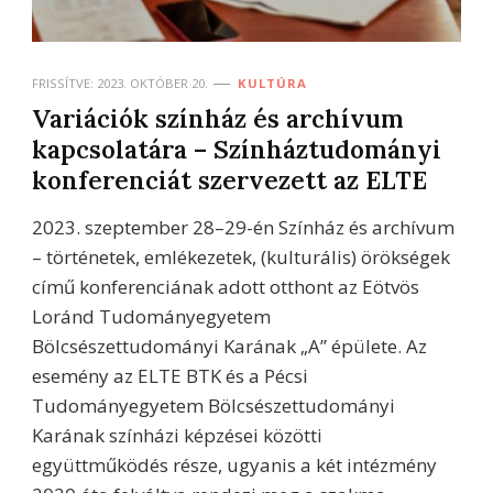
FRISSÍTVE:
2023. OKTÓBER 20.
KULTÚRA
Variációk színház és archívum
kapcsolatára – Színháztudományi
konferenciát szervezett az ELTE
2023. szeptember 28–29-én Színház és archívum
– történetek, emlékezetek, (kulturális) örökségek
című konferenciának adott otthont az Eötvös
Loránd Tudományegyetem
Bölcsészettudományi Karának „A” épülete. Az
esemény az ELTE BTK és a Pécsi
Tudományegyetem Bölcsészettudományi
Karának színházi képzései közötti
együttműködés része, ugyanis a két intézmény