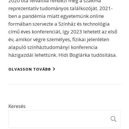
2020 óta felváltva rendezi meg a szakma
reprezentatív tudományos találkozóját. 2021-
ben a pandémia miatt egyetemünk online
formában szervezte a Színház és technológia
című éves konferenciát, így 2023 lehetett az első
év, amikor végre személyes, fizikai jelenléten
alapuló színháztudományi konferencia
házigazdái lehettünk. Hidi Boglárka tudósítása.
OLVASSON TOVÁBB
Keresés
K