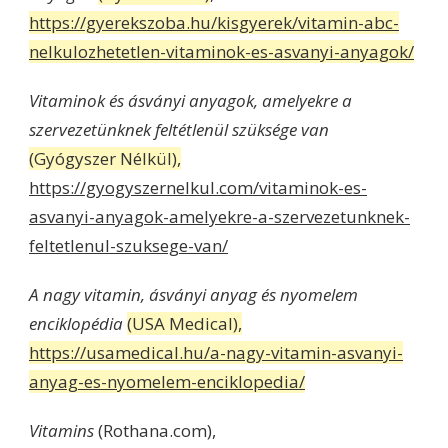
https://gyerekszoba.hu/kisgyerek/vitamin-abc-
nelkulozhetetlen-vitaminok-es-asvanyi-anyagok/
Vitaminok és ásványi anyagok, amelyekre a
szervezetünknek feltétlenül szüksége van
(Gyógyszer Nélkül),
https://gyogyszernelkul.com/vitaminok-es-
asvanyi-anyagok-amelyekre-a-szervezetunknek-
feltetlenul-szuksege-van/
A nagy vitamin, ásványi anyag és nyomelem
enciklopédia
(USA Medical),
https://usamedical.hu/a-nagy-vitamin-asvanyi-
anyag-es-nyomelem-enciklopedia/
Vitamins
(Rothana.com),