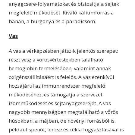
anyagcsere-folyamatokat és biztosítja a sejtek
megfelelő működését. Kiváló káliumforrás a
banán, a burgonya és a paradicsom.
Vas
A vas a vérképzésben játszik jelentős szerepet:
részt vesz a vörösvértestekben található
hemoglobin termelésében, valamint annak
oxigénszállításáért is felelős. A vas ezenkívül
hozzájárul az immunrendszer megfelelő
működéséhez, és támogatja a szervezet
izomműködését és sejtanyagcseréjét. A vas
nagyobb mennyiségben megtalálható a vörös
húsokban, a májban, de növényi forrásból is,
például spenót, lencse és cékla fogyasztásával is