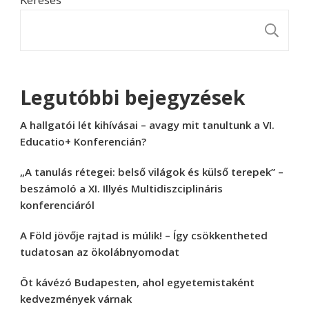
K
Legutóbbi bejegyzések
A hallgatói lét kihívásai – avagy mit tanultunk a VI.
Educatio+ Konferencián?
„A tanulás rétegei: belső világok és külső terepek” –
beszámoló a XI. Illyés Multidiszciplináris
konferenciáról
A Föld jövője rajtad is múlik! – Így csökkentheted
tudatosan az ökolábnyomodat
Öt kávézó Budapesten, ahol egyetemistaként
kedvezmények várnak