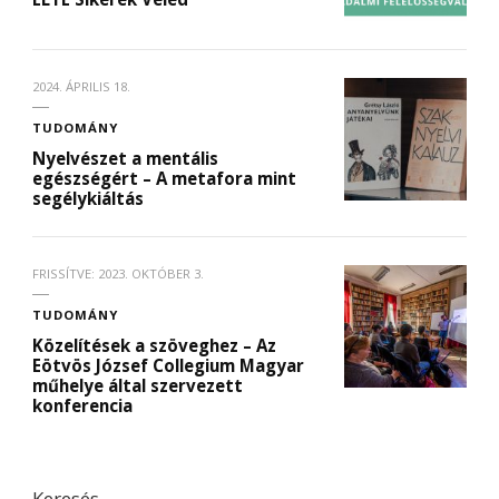
2024. ÁPRILIS 18.
TUDOMÁNY
Nyelvészet a mentális
egészségért – A metafora mint
segélykiáltás
FRISSÍTVE:
2023. OKTÓBER 3.
TUDOMÁNY
Közelítések a szöveghez – Az
Eötvös József Collegium Magyar
műhelye által szervezett
konferencia
Keresés