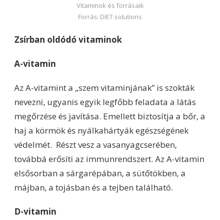
Vitaminok és forrásaik
Forrás: DIET solutions
Zsírban oldódó vitaminok
A-vitamin
Az A-vitamint a „szem vitaminjának” is szokták
nevezni, ugyanis egyik legfőbb feladata a látás
megőrzése és javítása. Emellett biztosítja a bőr, a
haj a körmök és nyálkahártyák egészségének
védelmét. Részt vesz a vasanyagcserében,
továbbá erősíti az immunrendszert. Az A-vitamin
elsősorban a sárgarépában, a sütőtökben, a
májban, a tojásban és a tejben található.
D-vitamin