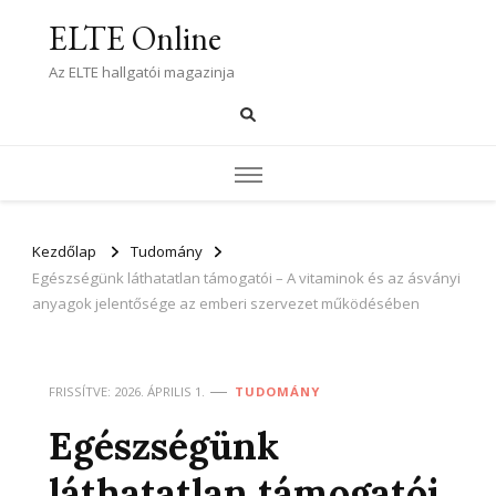
ELTE Online
Az ELTE hallgatói magazinja
Kezdőlap
Tudomány
Egészségünk láthatatlan támogatói – A vitaminok és az ásványi
anyagok jelentősége az emberi szervezet működésében
FRISSÍTVE:
2026. ÁPRILIS 1.
TUDOMÁNY
Egészségünk
láthatatlan támogatói