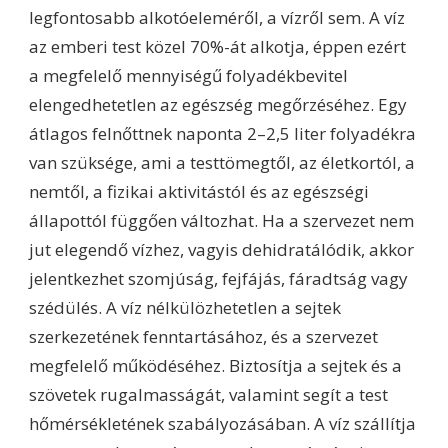
legfontosabb alkotóeleméről, a vízről sem. A víz
az emberi test közel 70%-át alkotja, éppen ezért
a megfelelő mennyiségű folyadékbevitel
elengedhetetlen az egészség megőrzéséhez. Egy
átlagos felnőttnek naponta 2–2,5 liter folyadékra
van szüksége, ami a testtömegtől, az életkortól, a
nemtől, a fizikai aktivitástól és az egészségi
állapottól függően változhat. Ha a szervezet nem
jut elegendő vízhez, vagyis dehidratálódik, akkor
jelentkezhet szomjúság, fejfájás, fáradtság vagy
szédülés. A víz nélkülözhetetlen a sejtek
szerkezetének fenntartásához, és a szervezet
megfelelő működéséhez. Biztosítja a sejtek és a
szövetek rugalmasságát, valamint segít a test
hőmérsékletének szabályozásában. A víz szállítja