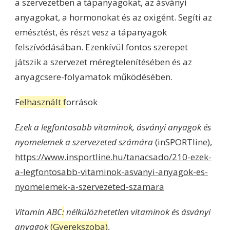
a szervezetben a tápanyagokat, az ásványi
anyagokat, a hormonokat és az oxigént. Segíti az
emésztést, és részt vesz a tápanyagok
felszívódásában. Ezenkívül fontos szerepet
játszik a szervezet méregtelenítésében és az
anyagcsere-folyamatok működésében.
F
elhasznált f
orrások
Ezek a legfontosabb vitaminok, ásványi anyagok és
nyomelemek a szervezeted számára
(inSPORTline),
https://www.insportline.hu/tanacsado/210-ezek-
a-legfontosabb-vitaminok-asvanyi-anyagok-es-
nyomelemek-a-szervezeted-szamara
Vitamin ABC
:
nélkülözhetetlen vitaminok és ásványi
anyagok
(Gyerekszoba)
,