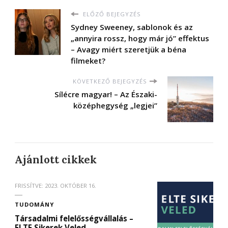
ELŐZŐ BEJEGYZÉS
Sydney Sweeney, sablonok és az
„annyira rossz, hogy már jó” effektus
– Avagy miért szeretjük a béna
filmeket?
KÖVETKEZŐ BEJEGYZÉS
Sílécre magyar! – Az Északi-
középhegység „legjei”
Ajánlott cikkek
FRISSÍTVE:
2023. OKTÓBER 16.
TUDOMÁNY
Társadalmi felelősségvállalás –
ELTE Sikerek Veled