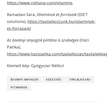
https://www.rothana.com/vitamins
Ramadan Sára,
Vitaminok és forrásaik
(DIET
solutions),
https://taplalkozzunk.hu/vitaminok-
es-forrasaik/
Az ásványi anyagok pótlása is szükséges
(Házi
Patika),
https://www.hazipatika.com/taplalkozas/taplalekkie
Kiemelt kép: Gyógyszer Nélkül
ÁSVÁNYI ANYAGOK
EGÉSZSÉG
TÁPLÁLKOZÁS
VITAMINOK