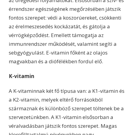
az öregedési folyamatokat. Elsősorban a szív- és
érrendszer egészségének megőrzésében játszik
fontos szerepet: védi a koszorúereket, csökkenti
az érelmeszesedés kockázatát, és gátolja a
vérrögképződést. Emellett támogatja az
immunrendszer működését, valamint segíti a
sebgyógyulást. E-vitamin főként az olajos
magvakban és a diófélékben fordul elő.
K-vitamin
A K-vitaminnak két fő típusa van: a K1-vitamin és
a K2-vitamin, melyek eltérő forrásokból
származnak és különböző szerepet töltenek be a
szervezetünkben. A K1-vitamin elsősorban a
véralvadásban játszik fontos szerepet. Magas
klorofilltartalmú növényekben nagy