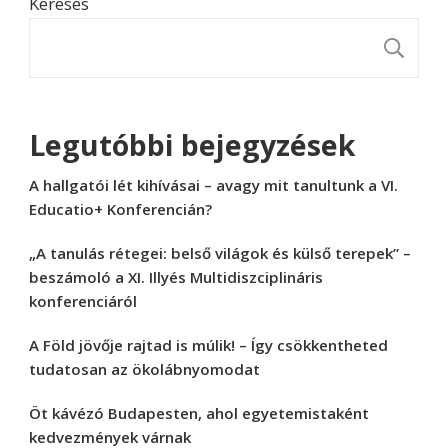
Keresés
K
Legutóbbi bejegyzések
A hallgatói lét kihívásai – avagy mit tanultunk a VI.
Educatio+ Konferencián?
„A tanulás rétegei: belső világok és külső terepek” –
beszámoló a XI. Illyés Multidiszciplináris
konferenciáról
A Föld jövője rajtad is múlik! – Így csökkentheted
tudatosan az ökolábnyomodat
Öt kávézó Budapesten, ahol egyetemistaként
kedvezmények várnak