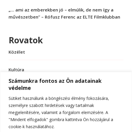
„… ami az emberekben jó – elmúlik, de nem így a
művészetben” – Rófusz Ferenc az ELTE Filmklubban
Rovatok
Közélet
Kultúra
Számunkra fontos az Ön adatainak
védelme
Sport
Sütiket használunk a böngészési élmény fokozására,
Tudomány
személyre szabott hirdetések vagy tartalmak
megjelenítésére, valamint a forgalom elemzésére. A
"Mindent elfogadok" gombra kattintva Ön hozzájárul a
cookie-k használatához.