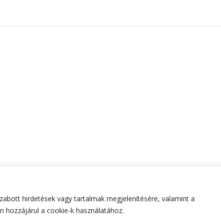
abott hirdetések vagy tartalmak megjelenítésére, valamint a
tartva.
Hello Fashion | Fejlesztette
Blossom Themes
.Készített
 hozzájárul a cookie-k használatához.