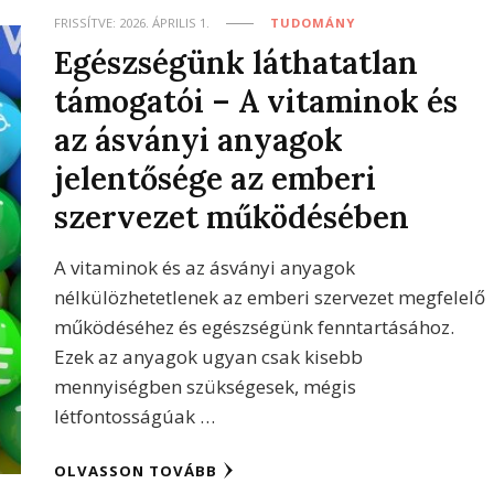
FRISSÍTVE:
2026. ÁPRILIS 1.
TUDOMÁNY
Egészségünk láthatatlan
támogatói – A vitaminok és
az ásványi anyagok
jelentősége az emberi
szervezet működésében
A vitaminok és az ásványi anyagok
nélkülözhetetlenek az emberi szervezet megfelelő
működéséhez és egészségünk fenntartásához.
Ezek az anyagok ugyan csak kisebb
mennyiségben szükségesek, mégis
létfontosságúak …
OLVASSON TOVÁBB