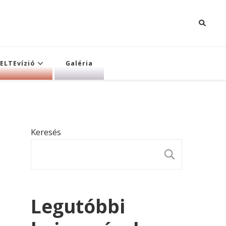
ELTEvízió
Galéria
Keresés
KERESÉ
Legutóbbi