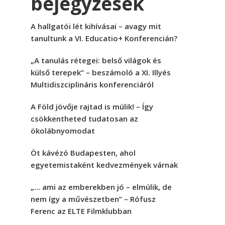
bejegyzések
A hallgatói lét kihívásai – avagy mit
tanultunk a VI. Educatio+ Konferencián?
„A tanulás rétegei: belső világok és
külső terepek” – beszámoló a XI. Illyés
Multidiszciplináris konferenciáról
A Föld jövője rajtad is múlik! – Így
csökkentheted tudatosan az
ökolábnyomodat
Öt kávézó Budapesten, ahol
egyetemistaként kedvezmények várnak
„… ami az emberekben jó – elmúlik, de
nem így a művészetben” – Rófusz
Ferenc az ELTE Filmklubban