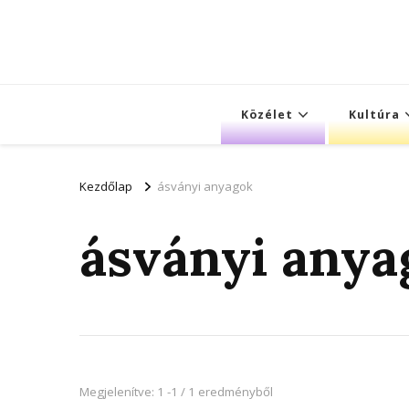
Közélet
Kultúra
Kezdőlap
ásványi anyagok
ásványi anya
Megjelenítve: 1 -1 / 1 eredményből