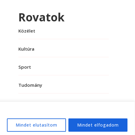
Rovatok
Közélet
Kultúra
Sport
Tudomány
Mindet elutasítom
Mindet elfogadom
e:
WordPress
.