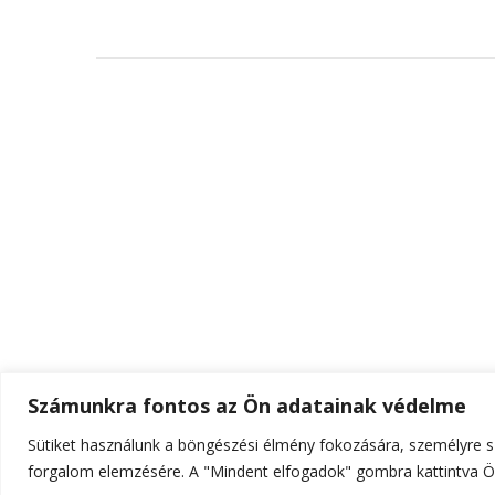
Számunkra fontos az Ön adatainak védelme
Sütiket használunk a böngészési élmény fokozására, személyre sz
© Szerzői jog 2026
ELTE Online
. Minden jog fenn
forgalom elemzésére. A "Mindent elfogadok" gombra kattintva Ön