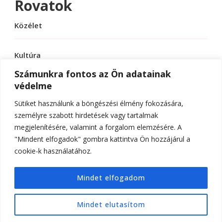
Rovatok
Közélet
Kultúra
Számunkra fontos az Ön adatainak
védelme
Sport
Sütiket használunk a böngészési élmény fokozására,
Tudomány
személyre szabott hirdetések vagy tartalmak
megjelenítésére, valamint a forgalom elemzésére. A
"Mindent elfogadok" gombra kattintva Ön hozzájárul a
cookie-k használatához.
© Szerzői jog 2026
ELTE Online
. Minden jog
Mindet elfogadom
fenntartva.
Hello Fashion | Fejlesztette
Blossom
Themes
.Készítette:
WordPress
.
Mindet elutasítom