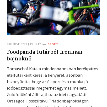
FRISSÍTVE:
2023. JÚNIUS 17.
SPORT
Foodpanda futárból Ironman
bajnoknő
Tomaschof Kata a mindennapokban kerékpáros
ételfutárként keresi a kenyerét, azonban
bizonyította, hogy az élsport és a munka jó
időbeosztással megférhet egymás mellett.
Zöldfülűként állt rajthoz az idei nagyatádi
Országos Hosszútávú Triatlonbajnokságon,