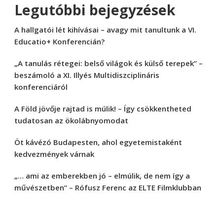
Legutóbbi bejegyzések
A hallgatói lét kihívásai – avagy mit tanultunk a VI.
Educatio+ Konferencián?
„A tanulás rétegei: belső világok és külső terepek” –
beszámoló a XI. Illyés Multidiszciplináris
konferenciáról
A Föld jövője rajtad is múlik! – Így csökkentheted
tudatosan az ökolábnyomodat
Öt kávézó Budapesten, ahol egyetemistaként
kedvezmények várnak
„… ami az emberekben jó – elmúlik, de nem így a
művészetben” – Rófusz Ferenc az ELTE Filmklubban