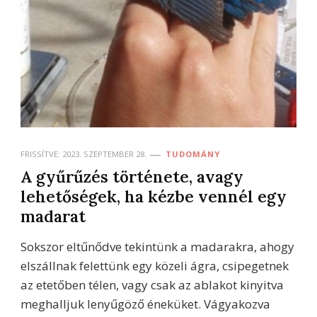
FRISSÍTVE:
2023. SZEPTEMBER 28.
TUDOMÁNY
A gyűrűzés története, avagy
lehetőségek, ha kézbe vennél egy
madarat
Sokszor eltűnődve tekintünk a madarakra, ahogy
elszállnak felettünk egy közeli ágra, csipegetnek
az etetőben télen, vagy csak az ablakot kinyitva
meghalljuk lenyűgöző éneküket. Vágyakozva