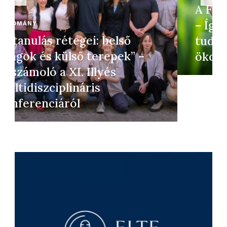
A Föld jövője rajtad is múlik!
– Így csökkentheted
tudatosan az
ökolábnyomodat