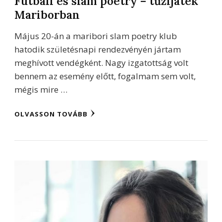
Futball és slam poetry – tűzijáték
Mariborban
Május 20-án a maribori slam poetry klub
hatodik születésnapi rendezvényén jártam
meghívott vendégként. Nagy izgatottság volt
bennem az esemény előtt, fogalmam sem volt,
mégis mire …
OLVASSON TOVÁBB