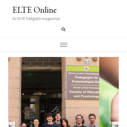
ELTE Online
Az ELTE hallgatói magazinja
TUDOMÁNY
‹