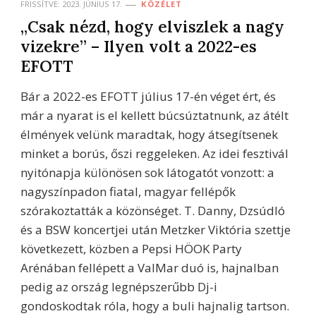
FRISSÍTVE:
2023. JÚNIUS 17.
KÖZÉLET
„Csak nézd, hogy elviszlek a nagy
vizekre” – Ilyen volt a 2022-es
EFOTT
Bár a 2022-es EFOTT július 17-én véget ért, és
már a nyarat is el kellett búcsúztatnunk, az átélt
élmények velünk maradtak, hogy átsegítsenek
minket a borús, őszi reggeleken. Az idei fesztivál
nyitónapja különösen sok látogatót vonzott: a
nagyszínpadon fiatal, magyar fellépők
szórakoztatták a közönséget. T. Danny, Dzsúdló
és a BSW koncertjei után Metzker Viktória szettje
következett, közben a Pepsi HÖOK Party
Arénában fellépett a ValMar duó is, hajnalban
pedig az ország legnépszerűbb Dj-i
gondoskodtak róla, hogy a buli hajnalig tartson.