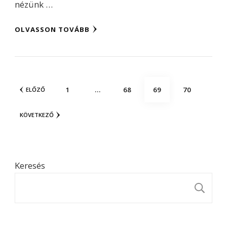
nézünk …
OLVASSON TOVÁBB
Bejegyzések
OLDAL
OLDAL
OLDAL
OLDAL
1
…
68
69
70
ELŐZŐ
lapozása
KÖVETKEZŐ
Keresés
K