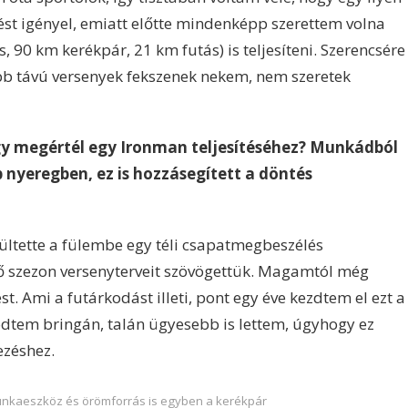
st igényel, emiatt előtte mindenképp szerettem volna
, 90 km kerékpár, 21 km futás) is teljesíteni. Szerencsére
bb távú versenyek fekszenek nekem, nem szeretek
gy megértél egy Ironman teljesítéséhez? Munkádból
 nyeregben, ez is hozzásegített a döntés
ltette a fülembe egy téli csapatmegbeszélés
ző szezon versenyterveit szövögettük. Magamtól még
t. Ami a futárkodást illeti, pont egy éve kezdtem el ezt a
ödtem bringán, talán ügyesebb is lettem, úgyhogy ez
ezéshez.
nkaeszköz és örömforrás is egyben a kerékpár