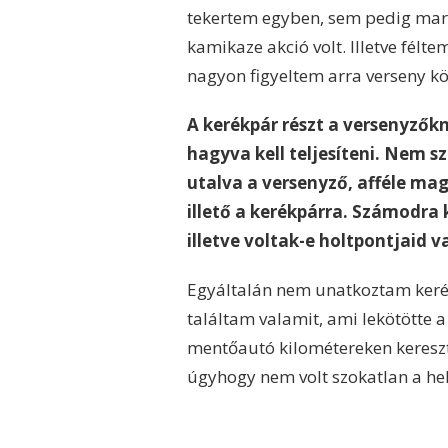
tekertem egyben, sem pedig ma
kamikaze akció volt. Illetve félt
nagyon figyeltem arra verseny kö
A kerékpár részt a versenyzők
hagyva kell teljesíteni. Nem s
utalva a versenyző, afféle mag
illető a kerékpárra. Számodra k
illetve voltak-e holtpontjaid 
Egyáltalán nem unatkoztam kerék
találtam valamit, ami lekötötte 
mentőautó kilométereken keresztü
úgyhogy nem volt szokatlan a hel