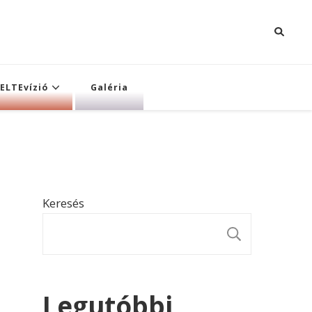
ELTEvízió
Galéria
Keresés
KERESÉ
Legutóbbi