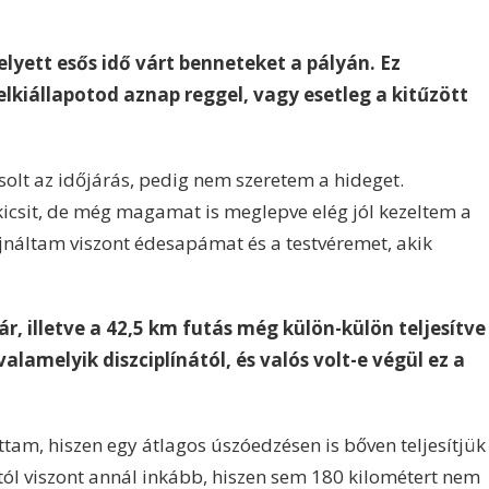
lyett esős idő várt benneteket a pályán. Ez
elkiállapotod aznap reggel, vagy esetleg a kitűzött
olt az időjárás, pedig nem szeretem a hideget.
icsit, de még magamat is meglepve elég jól kezeltem a
ajnáltam viszont édesapámat és a testvéremet, akik
r, illetve a 42,5 km futás még külön-külön teljesítve
valamelyik diszciplínától, és valós volt-e végül ez a
ttam, hiszen egy átlagos úszóedzésen is bőven teljesítjük
ástól viszont annál inkább, hiszen sem 180 kilométert nem