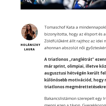
Tomaschof Kata a mindennapokba
bizonyította, hogy az élsport és
Zöldfülűként állt rajthoz az ide
HOLÁNSZKY
ahonnan abszolút női győzteskén
LAURA
A triatlonos „ranglétrát” eze
már sprint, olimpiai, illetve 
augusztusi hétvégén került fel
különösebb motivációd, hogy 
triatlonos megmérettetésekre
Bakancslistámon szerepelt egy Ir
menni ezen a távon. Gyerekkorom 