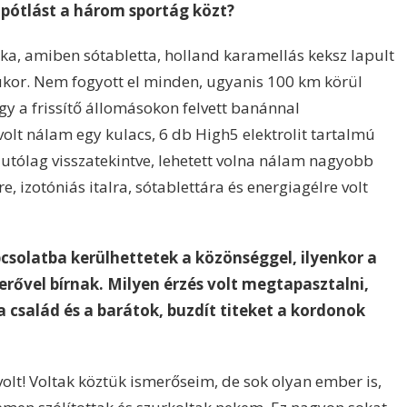
pótlást a három sportág közt?
ka, amiben sótabletta, holland karamellás keksz lapult
cukor. Nem fogyott el minden, ugyanis 100 km körül
gy a frissítő állomásokon felvett banánnal
 volt nálam egy kulacs, 6 db High5 elektrolit tartalmú
l, utólag visszatekintve, lehetett volna nálam nagyobb
, izotóniás italra, sótablettára és energiagélre volt
solatba kerülhettetek a közönséggel, ilyenkor a
erővel bírnak. Milyen érzés volt megtapasztalni,
 család és a barátok, buzdít titeket a kordonok
volt! Voltak köztük ismerőseim, de sok olyan ember is,