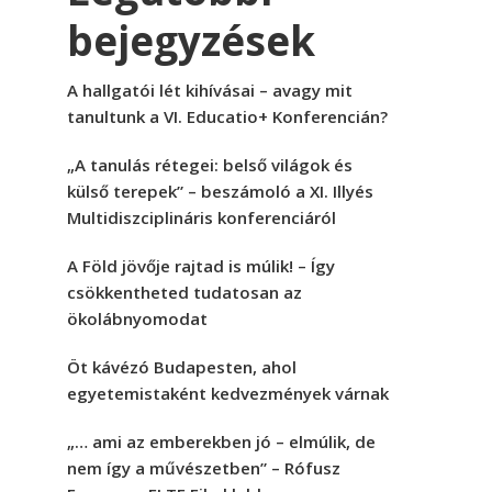
bejegyzések
A hallgatói lét kihívásai – avagy mit
tanultunk a VI. Educatio+ Konferencián?
„A tanulás rétegei: belső világok és
külső terepek” – beszámoló a XI. Illyés
Multidiszciplináris konferenciáról
A Föld jövője rajtad is múlik! – Így
csökkentheted tudatosan az
ökolábnyomodat
Öt kávézó Budapesten, ahol
egyetemistaként kedvezmények várnak
„… ami az emberekben jó – elmúlik, de
nem így a művészetben” – Rófusz