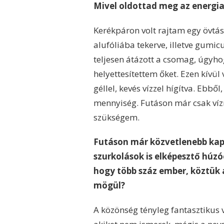
Mivel oldottad meg az energia
Kerékpáron volt rajtam egy övtás
alufóliába tekerve, illetve gumi
teljesen átázott a csomag, úgyho
helyettesítettem őket. Ezen kívül
géllel, kevés vízzel hígítva. Ebbő
mennyiség. Futáson már csak vízre
szükségem.
Futáson már közvetlenebb kapc
szurkolások is elképesztő húzó
hogy több száz ember, köztük a
mögül?
A közönség tényleg fantasztikus 