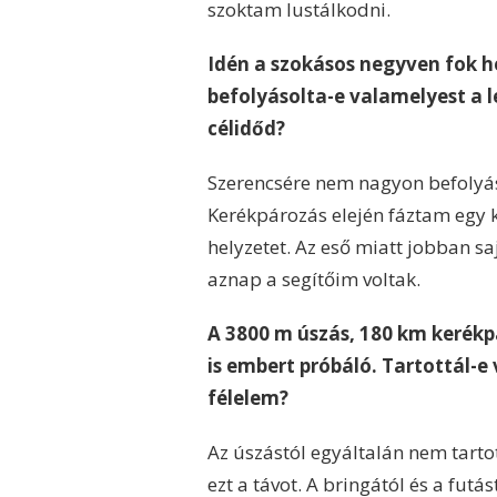
szoktam lustálkodni.
Idén a szokásos negyven fok he
befolyásolta-e valamelyest a l
célidőd?
Szerencsére nem nagyon befolyás
Kerékpározás elején fáztam egy k
helyzetet. Az eső miatt jobban s
aznap a segítőim voltak.
A 3800 m úszás, 180 km kerékpá
is embert próbáló. Tartottál-e 
félelem?
Az úszástól egyáltalán nem tarto
ezt a távot. A bringától és a fut