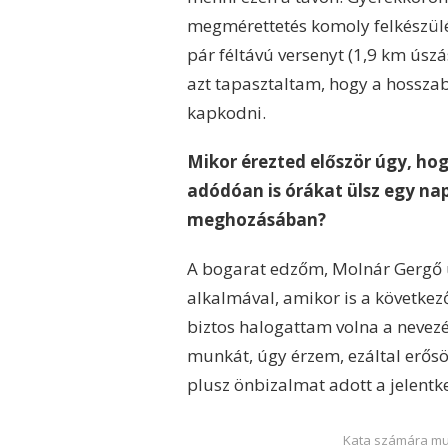
megmérettetés komoly felkészülé
pár féltávú versenyt (1,9 km úszás
azt tapasztaltam, hogy a hossza
kapkodni.
Mikor érezted először úgy, ho
adódóan is órákat ülsz egy nap
meghozásában?
A bogarat edzőm, Molnár Gergő ü
alkalmával, amikor is a követke
biztos halogattam volna a nevezés
munkát, úgy érzem, ezáltal erős
plusz önbizalmat adott a jelentk
Kata számára mu