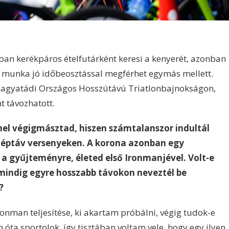
n kerékpáros ételfutárként keresi a kenyerét, azonban
 a munka jó időbeosztással megférhet egymás mellett.
i nagyatádi Országos Hosszútávú Triatlonbajnokságon,
t távozhatott.
nnel végigmásztad, hiszen számtalanszor indultál
középtáv versenyeken. A korona azonban egy
 a gyűjteményre, életed első Ironmanjével. Volt-e
mindig egyre hosszabb távokon neveztél be
?
onman teljesítése, ki akartam próbálni, végig tudok-e
óta sportolok, így tisztában voltam vele, hogy egy ilyen