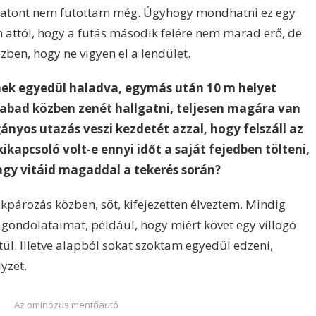
ratont nem futottam még. Úgyhogy mondhatni ez egy
em attól, hogy a futás második felére nem marad erő, de
zben, hogy ne vigyen el a lendület.
nek egyedül haladva, egymás után 10 m helyet
zabad közben zenét hallgatni, teljesen magára van
ányos utazás veszi kezdetét azzal, hogy felszáll az
ikapcsoló volt-e ennyi időt a saját fejedben tölteni,
vagy vitáid magaddal a tekerés során?
pározás közben, sőt, kifejezetten élveztem. Mindig
a gondolataimat, például, hogy miért követ egy villogó
l. Illetve alapból sokat szoktam egyedül edzeni,
yzet.
Az ominózus mentőautó