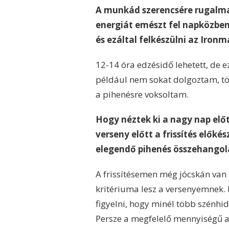
A munkád szerencsére rugalmas,
energiát emészt fel napközben.
és ezáltal felkészülni az Iron
12-14 óra edzésidő lehetett, de 
például nem sokat dolgoztam, t
a pihenésre voksoltam.
Hogy néztek ki a nagy nap elő
verseny előtt a frissítés előké
elegendő pihenés összehango
A frissítésemen még jócskán van m
kritériuma lesz a versenyemnek. 
figyelni, hogy minél több szénhid
Persze a megfelelő mennyiségű alv