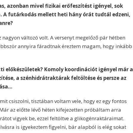
 azonban mivel fizikai erőfeszítést igényel, sok
 A futárkodás mellett heti hány órát tudtál edzeni,
manre?
ez nagyon változó volt. A versenyt megelőző pár hétben
öbbször annyira fáradtnak éreztem magam, hogy inkább
tti előkészületek? Komoly koordinációt igényel már a
szítése, a szénhidrátraktárak feltöltése és persze az
lása…
it csiszolni, tisztában voltam vele, hogy ez egy fontos
Már az előtte lévő héten kifejezetten próbáltam arra
rátot vigyek be, ezzel feltöltve a glikogénraktáraimat.
ásra is igyekeztem figyelni, bár alapból is elég sokat