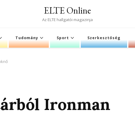
ELTE Online
Az ELTE hallgatói magazinja
Tudomány
Sport
Szerkesztőség
oknő
tárból Ironman