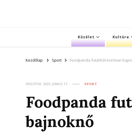
Közélet
Kultúra
Kezdőlap
Sport
Foodpanda futárból Ironman bajn
FRISSÍTVE:
2023. JÚNIUS 17.
SPORT
Foodpanda fu
bajnoknő