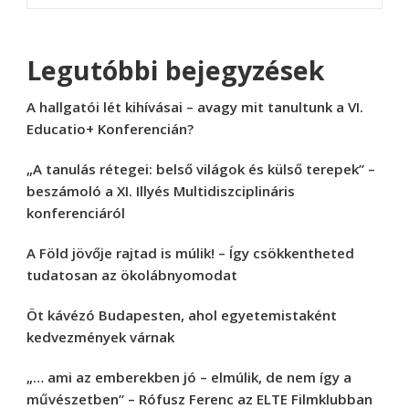
Legutóbbi bejegyzések
A hallgatói lét kihívásai – avagy mit tanultunk a VI.
Educatio+ Konferencián?
„A tanulás rétegei: belső világok és külső terepek” –
beszámoló a XI. Illyés Multidiszciplináris
konferenciáról
A Föld jövője rajtad is múlik! – Így csökkentheted
tudatosan az ökolábnyomodat
Öt kávézó Budapesten, ahol egyetemistaként
kedvezmények várnak
„… ami az emberekben jó – elmúlik, de nem így a
művészetben” – Rófusz Ferenc az ELTE Filmklubban