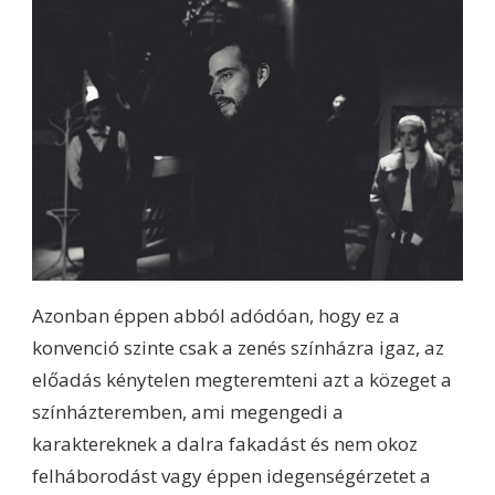
Azonban éppen abból adódóan, hogy ez a
konvenció szinte csak a zenés színházra igaz, az
előadás kénytelen megteremteni azt a közeget a
színházteremben, ami megengedi a
karaktereknek a dalra fakadást és nem okoz
felháborodást vagy éppen idegenségérzetet a