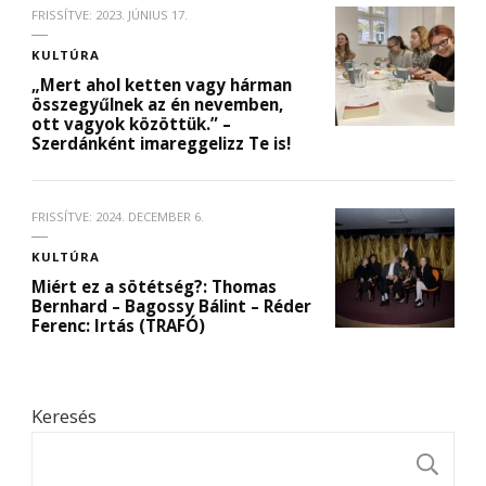
FRISSÍTVE:
2023. JÚNIUS 17.
KULTÚRA
„Mert ahol ketten vagy hárman
összegyűlnek az én nevemben,
ott vagyok közöttük.” –
Szerdánként imareggelizz Te is!
FRISSÍTVE:
2024. DECEMBER 6.
KULTÚRA
Miért ez a sötétség?: Thomas
Bernhard – Bagossy Bálint – Réder
Ferenc: Irtás (TRAFÓ)
Keresés
K