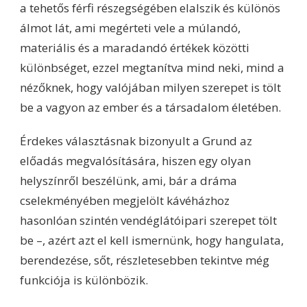
a tehetős férfi részegségében elalszik és különös
álmot lát, ami megérteti vele a múlandó,
materiális és a maradandó értékek közötti
különbséget, ezzel megtanítva mind neki, mind a
nézőknek, hogy valójában milyen szerepet is tölt
be a vagyon az ember és a társadalom életében.
Érdekes választásnak bizonyult a Grund az
előadás megvalósítására, hiszen egy olyan
helyszínről beszélünk, ami, bár a dráma
cselekményében megjelölt kávéházhoz
hasonlóan szintén vendéglátóipari szerepet tölt
be –, azért azt el kell ismernünk, hogy hangulata,
berendezése, sőt, részletesebben tekintve még
funkciója is különbözik.