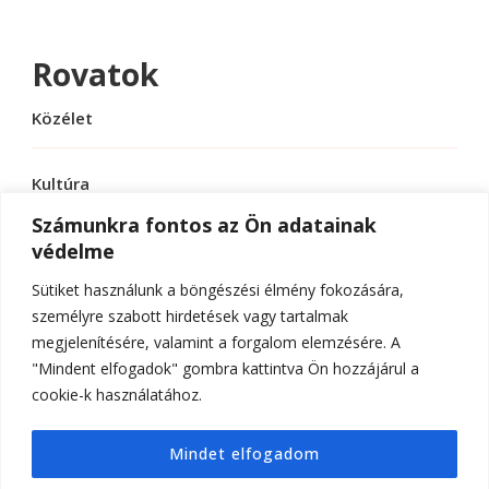
Rovatok
Közélet
Kultúra
Számunkra fontos az Ön adatainak
védelme
Sport
Sütiket használunk a böngészési élmény fokozására,
Tudomány
személyre szabott hirdetések vagy tartalmak
megjelenítésére, valamint a forgalom elemzésére. A
"Mindent elfogadok" gombra kattintva Ön hozzájárul a
cookie-k használatához.
© Szerzői jog 2026
ELTE Online
. Minden jog
Mindet elfogadom
fenntartva.
Hello Fashion | Fejlesztette
Blossom