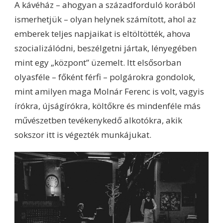
A kávéház – ahogyan a századforduló korából
ismerhetjük – olyan helynek számított, ahol az
emberek teljes napjaikat is eltöltötték, ahova
szocializálódni, beszélgetni jártak, lényegében
mint egy „központ” üzemelt. Itt elsősorban
olyasféle – főként férfi – polgárokra gondolok,
mint amilyen maga Molnár Ferenc is volt, vagyis
írókra, újságírókra, költőkre és mindenféle más
művészetben tevékenykedő alkotókra, akik
sokszor itt is végezték munkájukat.