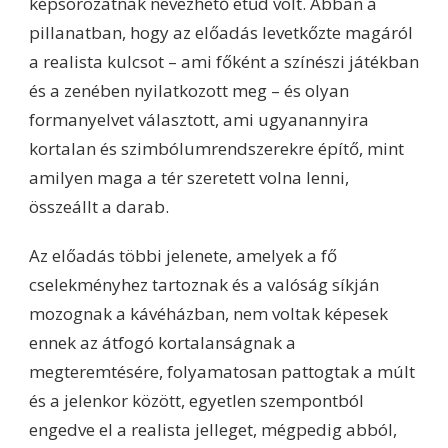
képsorozatnak nevezhető etűd volt. Abban a
pillanatban, hogy az előadás levetkőzte magáról
a realista kulcsot – ami főként a színészi játékban
és a zenében nyilatkozott meg – és olyan
formanyelvet választott, ami ugyanannyira
kortalan és szimbólumrendszerekre építő, mint
amilyen maga a tér szeretett volna lenni,
összeállt a darab.
Az előadás többi jelenete, amelyek a fő
cselekményhez tartoznak és a valóság síkján
mozognak a kávéházban, nem voltak képesek
ennek az átfogó kortalanságnak a
megteremtésére, folyamatosan pattogtak a múlt
és a jelenkor között, egyetlen szempontból
engedve el a realista jelleget, mégpedig abból,