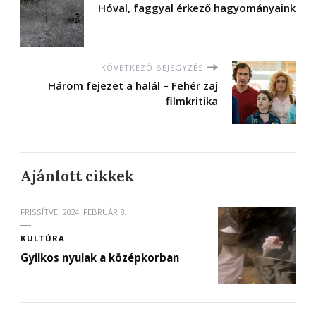
Hóval, faggyal érkező hagyományaink
KÖVETKEZŐ BEJEGYZÉS
Három fejezet a halál – Fehér zaj
filmkritika
Ajánlott cikkek
FRISSÍTVE:
2024. FEBRUÁR 8.
KULTÚRA
Gyilkos nyulak a középkorban