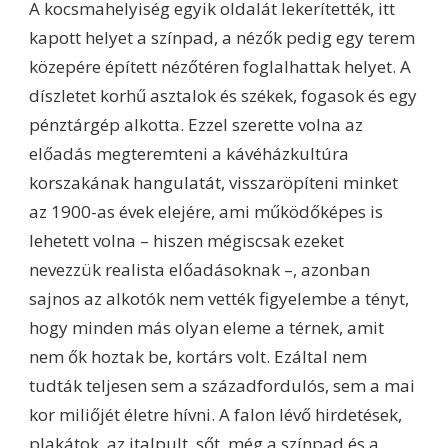
A kocsmahelyiség egyik oldalát lekerítették, itt
kapott helyet a színpad, a nézők pedig egy terem
közepére épített nézőtéren foglalhattak helyet. A
díszletet korhű asztalok és székek, fogasok és egy
pénztárgép alkotta. Ezzel szerette volna az
előadás megteremteni a kávéházkultúra
korszakának hangulatát, visszaröpíteni minket
az 1900-as évek elejére, ami működőképes is
lehetett volna – hiszen mégiscsak ezeket
nevezzük realista előadásoknak –, azonban
sajnos az alkotók nem vették figyelembe a tényt,
hogy minden más olyan eleme a térnek, amit
nem ők hoztak be, kortárs volt. Ezáltal nem
tudták teljesen sem a századfordulós, sem a mai
kor miliőjét életre hívni. A falon lévő hirdetések,
plakátok, az italpult, sőt, még a színpad és a