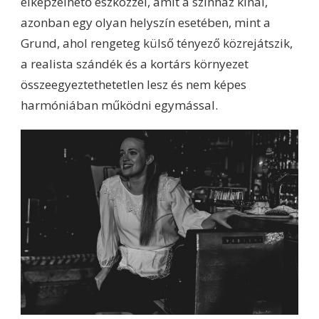
elképzelhető eszközzel, amit a színház kínál,
azonban egy olyan helyszín esetében, mint a
Grund, ahol rengeteg külső tényező közrejátszik,
a realista szándék és a kortárs környezet
összeegyeztethetetlen lesz és nem képes
harmóniában működni egymással.