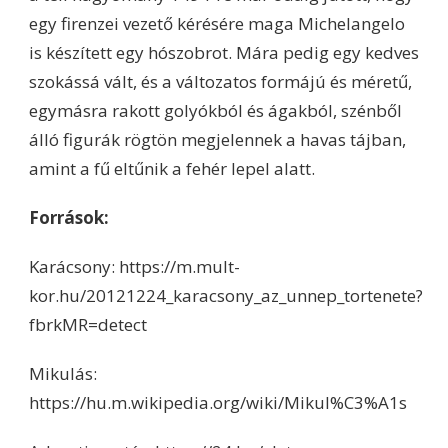
egy firenzei vezető kérésére maga Michelangelo
is készített egy hószobrot. Mára pedig egy kedves
szokássá vált, és a változatos formájú és méretű,
egymásra rakott golyókból és ágakból, szénből
álló figurák rögtön megjelennek a havas tájban,
amint a fű eltűnik a fehér lepel alatt.
Források:
Karácsony: https://m.mult-
kor.hu/20121224_karacsony_az_unnep_tortenete?
fbrkMR=detect
Mikulás:
https://hu.m.wikipedia.org/wiki/Mikul%C3%A1s