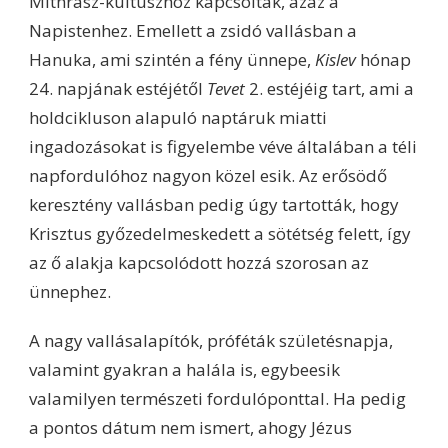
Mithrász-kultuszhoz kapcsolták, azaz a
Napistenhez. Emellett a zsidó vallásban a
Hanuka, ami szintén a fény ünnepe,
Kislev
hónap
24. napjának estéjétől
Tevet
2. estéjéig tart, ami a
holdcikluson alapuló naptáruk miatti
ingadozásokat is figyelembe véve általában a téli
napfordulóhoz nagyon közel esik. Az erősödő
keresztény vallásban pedig úgy tartották, hogy
Krisztus győzedelmeskedett a sötétség felett, így
az ő alakja kapcsolódott hozzá szorosan az
ünnephez.
A nagy vallásalapítók, próféták születésnapja,
valamint gyakran a halála is, egybeesik
valamilyen természeti fordulóponttal. Ha pedig
a pontos dátum nem ismert, ahogy Jézus