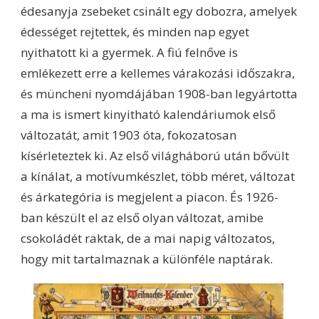
édesanyja zsebeket csinált egy dobozra, amelyek
édességet rejtettek, és minden nap egyet
nyithatott ki a gyermek. A fiú felnőve is
emlékezett erre a kellemes várakozási időszakra,
és müncheni nyomdájában 1908-ban legyártotta
a ma is ismert kinyitható kalendáriumok első
változatát, amit 1903 óta, fokozatosan
kísérleteztek ki. Az első világháború után bővült
a kínálat, a motívumkészlet, több méret, változat
és árkategória is megjelent a piacon. És 1926-
ban készült el az első olyan változat, amibe
csokoládét raktak, de a mai napig változatos,
hogy mit tartalmaznak a különféle naptárak.