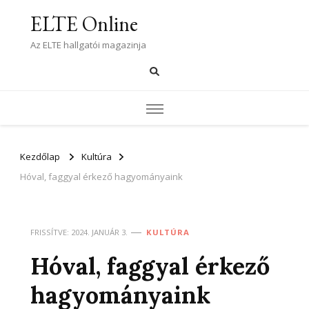
ELTE Online
Az ELTE hallgatói magazinja
Kezdőlap
Kultúra
Hóval, faggyal érkező hagyományaink
FRISSÍTVE:
2024. JANUÁR 3.
KULTÚRA
Hóval, faggyal érkező
hagyományaink