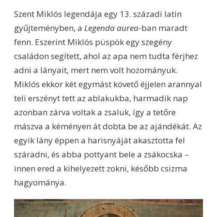
Szent Miklós legendája egy 13. századi latin
gyűjteményben, a
Legenda aurea
-ban maradt
fenn. Eszerint Miklós püspök egy szegény
családon segített, ahol az apa nem tudta férjhez
adni a lányait, mert nem volt hozományuk.
Miklós ekkor két egymást követő éjjelen arannyal
teli erszényt tett az ablakukba, harmadik nap
azonban zárva voltak a zsaluk, így a tetőre
mászva a kéményen át dobta be az ajándékát. Az
egyik lány éppen a harisnyáját akasztotta fel
száradni, és abba pottyant bele a zsákocska –
innen ered a kihelyezett zokni, később csizma
hagyománya.