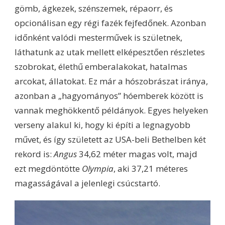
gömb, ágkezek, szénszemek, répaorr, és
opcionálisan egy régi fazék fejfedőnek. Azonban
időnként valódi mesterművek is születnek,
láthatunk az utak mellett elképesztően részletes
szobrokat, élethű emberalakokat, hatalmas
arcokat, állatokat. Ez már a hószobrászat iránya,
azonban a „hagyományos” hóemberek között is
vannak meghökkentő példányok. Egyes helyeken
verseny alakul ki, hogy ki építi a legnagyobb
művet, és így született az USA-beli Bethelben két
rekord is:
Angus
34,62 méter magas volt, majd
ezt megdöntötte
Olympia
, aki 37,21 méteres
magasságával a jelenlegi csúcstartó.