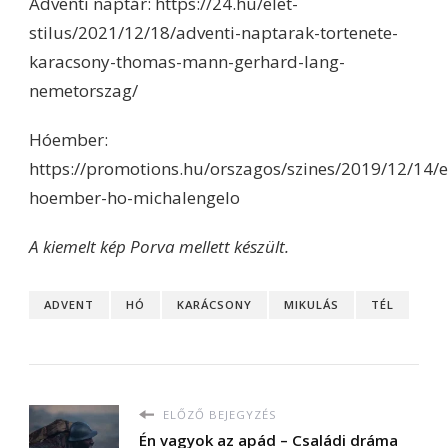
Adventi naptár: https://24.hu/elet-
stilus/2021/12/18/adventi-naptarak-tortenete-
karacsony-thomas-mann-gerhard-lang-
nemetorszag/
Hóember:
https://promotions.hu/orszagos/szines/2019/12/14/e
hoember-ho-michalengelo
A kiemelt kép Porva mellett készült.
ADVENT
HÓ
KARÁCSONY
MIKULÁS
TÉL
ELŐZŐ BEJEGYZÉS
Én vagyok az apád – Családi dráma