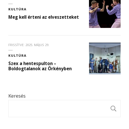
KULTÚRA
Meg kell érteni az elveszetteket
FRISSÍTVE:
2025. MÁJUS 29.
KULTÚRA
Szex a hentespulton –
Boldogtalanok az Örkényben
Keresés
K