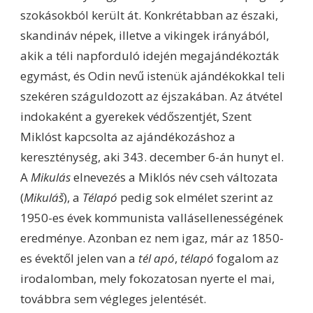
szokásokból került át. Konkrétabban az északi,
skandináv népek, illetve a vikingek irányából,
akik a téli napforduló idején megajándékozták
egymást, és Odin nevű istenük ajándékokkal teli
szekéren száguldozott az éjszakában. Az átvétel
indokaként a gyerekek védőszentjét, Szent
Miklóst kapcsolta az ajándékozáshoz a
kereszténység, aki 343. december 6-án hunyt el.
A
Mikulás
elnevezés a Miklós név cseh változata
(
Mikuláš
), a
Télapó
pedig sok elmélet szerint az
1950-es évek kommunista vallásellenességének
eredménye. Azonban ez nem igaz, már az 1850-
es évektől jelen van a
tél apó
,
télapó
fogalom az
irodalomban, mely fokozatosan nyerte el mai,
továbbra sem végleges jelentését.