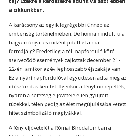
táj? Ezekre a kérdésekre adunk választ ebben
a cikkünkben.
A karácsony az egyik legrégebbi ünnep az
emberiség történelmében. De honnan indult ki a
hagyománya, és miként jutott el a mai
formájáig? Eredetileg a téli napforduló köré
szerveződő események zajlottak december 21-
22-én, amikor az év leghosszabb éjszakája van.
Ez a nyári napfordulóval együttesen adta meg az
időszámítás keretét. Ilyenkor a fényt ünnepelték,
nyáron a sötétség eljövetele ellen gyújtott
tüzekkel, télen pedig az élet megújulásába vetett
hitet szimbolizáló máglyákkal.
A fény eljövetelét a Római Birodalomban a