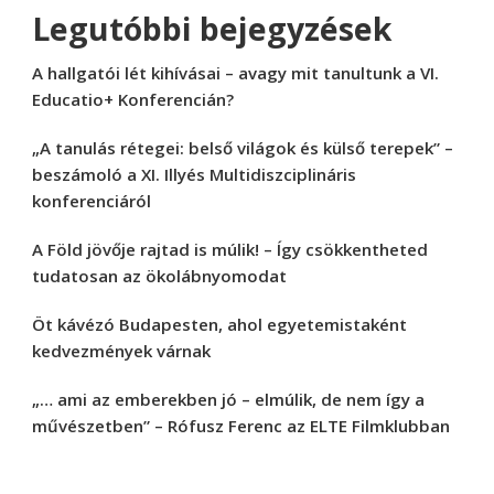
Legutóbbi bejegyzések
A hallgatói lét kihívásai – avagy mit tanultunk a VI.
Educatio+ Konferencián?
„A tanulás rétegei: belső világok és külső terepek” –
beszámoló a XI. Illyés Multidiszciplináris
konferenciáról
A Föld jövője rajtad is múlik! – Így csökkentheted
tudatosan az ökolábnyomodat
Öt kávézó Budapesten, ahol egyetemistaként
kedvezmények várnak
„… ami az emberekben jó – elmúlik, de nem így a
művészetben” – Rófusz Ferenc az ELTE Filmklubban