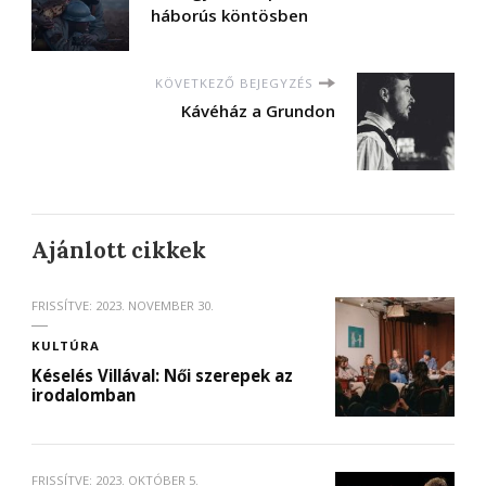
háborús köntösben
KÖVETKEZŐ BEJEGYZÉS
Kávéház a Grundon
Ajánlott cikkek
FRISSÍTVE:
2023. NOVEMBER 30.
KULTÚRA
Késelés Villával: Női szerepek az
irodalomban
FRISSÍTVE:
2023. OKTÓBER 5.