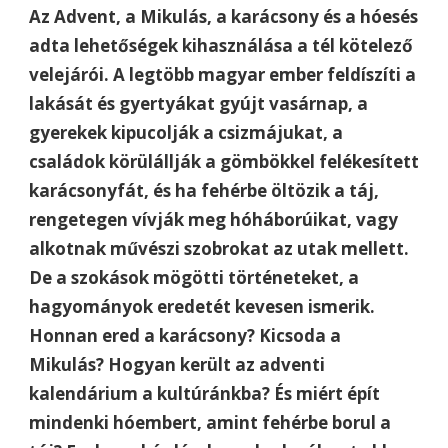
Az Advent, a Mikulás, a karácsony és a hóesés
adta lehetőségek kihasználása a tél kötelező
velejárói. A legtöbb magyar ember feldíszíti a
lakását és gyertyákat gyújt vasárnap, a
gyerekek kipucolják a csizmájukat, a
családok körülállják a gömbökkel felékesített
karácsonyfát, és ha fehérbe öltözik a táj,
rengetegen vívják meg hóháborúikat, vagy
alkotnak művészi szobrokat az utak mellett.
De a szokások mögötti történeteket, a
hagyományok eredetét kevesen ismerik.
Honnan ered a karácsony? Kicsoda a
Mikulás? Hogyan került az adventi
kalendárium a kultúránkba? És miért épít
mindenki hóembert, amint fehérbe borul a