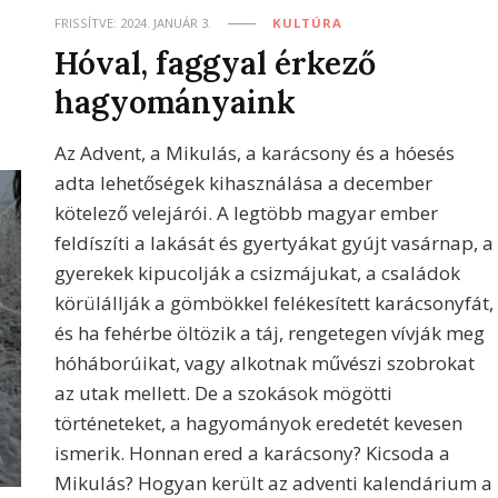
FRISSÍTVE:
2024. JANUÁR 3.
KULTÚRA
Hóval, faggyal érkező
hagyományaink
Az Advent, a Mikulás, a karácsony és a hóesés
adta lehetőségek kihasználása a december
kötelező velejárói. A legtöbb magyar ember
feldíszíti a lakását és gyertyákat gyújt vasárnap, a
gyerekek kipucolják a csizmájukat, a családok
körülállják a gömbökkel felékesített karácsonyfát,
és ha fehérbe öltözik a táj, rengetegen vívják meg
hóháborúikat, vagy alkotnak művészi szobrokat
az utak mellett. De a szokások mögötti
történeteket, a hagyományok eredetét kevesen
ismerik. Honnan ered a karácsony? Kicsoda a
Mikulás? Hogyan került az adventi kalendárium a