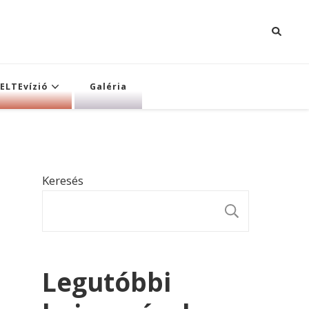
ELTEvízió
Galéria
Keresés
KERESÉ
Legutóbbi