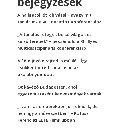
bejegyzések
A hallgatói lét kihívásai – avagy mit
tanultunk a VI. Educatio+ Konferencián?
„A tanulás rétegei: belső világok és
külső terepek” – beszámoló a XI. Illyés
Multidiszciplináris konferenciáról
A Föld jövője rajtad is múlik! – Így
csökkentheted tudatosan az
ökolábnyomodat
Öt kávézó Budapesten, ahol
egyetemistaként kedvezmények várnak
„… ami az emberekben jó – elmúlik, de
nem így a művészetben” – Rófusz
Ferenc az ELTE Filmklubban