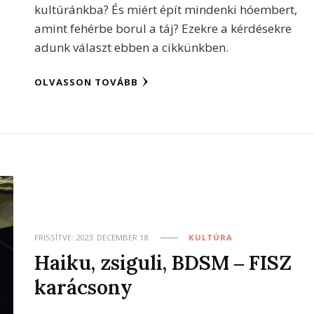
kultúránkba? És miért épít mindenki hóembert,
amint fehérbe borul a táj? Ezekre a kérdésekre
adunk választ ebben a cikkünkben.
OLVASSON TOVÁBB
FRISSÍTVE:
2023. DECEMBER 18.
KULTÚRA
Haiku, zsiguli, BDSM ‒ FISZ
karácsony