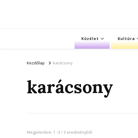
Közélet
Kultúra
Kezdőlap
karácsony
karácsony
Megjelenítve: 1 -3 / 3 eredményből