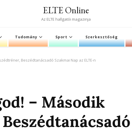
ELTE Online
Az ELTE hallgatói magazinja
Tudomány
Sport
Szerkesztőség
eszédtréner, Beszédtanácsadó Szakmai Nap az ELTE-n
god! – Második
 Beszédtanácsadó