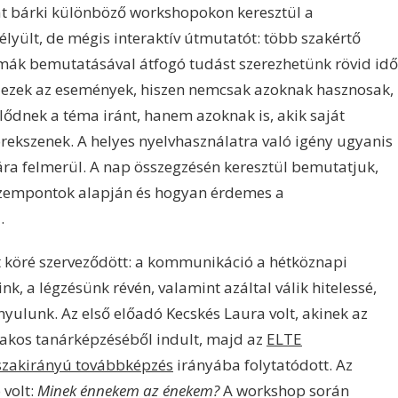
at bárki különböző workshopokon keresztül a
élyült, de mégis interaktív útmutatót: több szakértő
mák bemutatásával átfogó tudást szerezhetünk rövid idő
k ezek az események, hiszen nemcsak azoknak hasznosak,
ődnek a téma iránt, hanem azoknak is, akik saját
örekszenek. A helyes nyelvhasználatra való igény ugyanis
a felmerül. A nap összegzésén keresztül bemutatjuk,
 szempontok alapján és hogyan érdemes a
.
 köré szerveződött: a kommunikáció a hétköznapi
nk, a légzésünk révén, valamint azáltal válik hitelessé,
ulunk. Az első előadó Kecskés Laura volt, akinek az
akos tanárképzéséből indult, majd az
ELTE
szakirányú továbbképzés
irányába folytatódott. Az
 volt:
Minek énnekem az énekem?
A workshop során