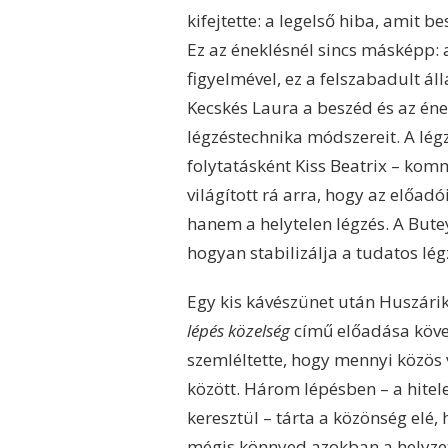
kifejtette: a legelső hiba, amit 
Ez az éneklésnél sincs másképp: a
figyelmével, ez a felszabadult ál
Kecskés Laura a beszéd és az éne
légzéstechnika módszereit. A lég
folytatásként Kiss Beatrix – ko
világított rá arra, hogy az előa
hanem a helytelen légzés. A Bute
hogyan stabilizálja a tudatos lég
Egy kis kávészünet után Huszári
lépés közelség
című előadása követ
szemléltette, hogy mennyi közös 
között. Három lépésben – a hite
keresztül – tárta a közönség elé,
mégis könnyed azokban a helyze