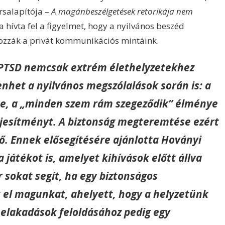
rsalapítója –
A magánbeszélgetések retorikája nem
hívta fel a figyelmet, hogy a nyilvános beszéd
zzák a privát kommunikációs mintáink.
 PTSD nemcsak extrém élethelyzetekhez
nhet a nyilvános megszólalások során is: a
ése, a „minden szem rám szegeződik” élménye
ljesítményt. A biztonság megteremtése ezért
ő. Ennek elősegítésére ajánlotta Hoványi
a játék
ot is, amelyet kihívások előtt állva
 sokat segít, ha egy biztonságos
 el magunkat, ahelyett, hogy a helyzetünk
 elakadások feloldásához pedig egy