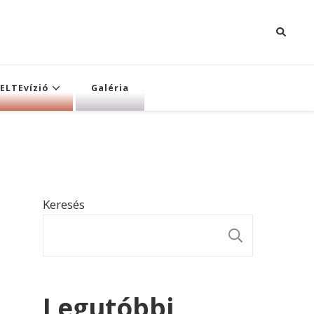
ELTEvízió
Galéria
Keresés
KERESÉ
Legutóbbi