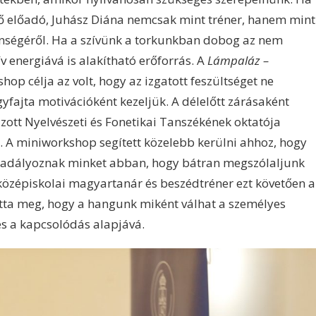
ző előadó, Juhász Diána nemcsak mint tréner, hanem mint
lenségéről. Ha a szívünk a torkunkban dobog az nem
v energiává is alakítható erőforrás. A
Lámpaláz –
op célja az volt, hogy az izgatott feszültséget ne
yfajta motivációként kezeljük. A délelőtt zárásaként
ott Nyelvészeti és Fonetikai Tanszékének oktatója
t. A miniworkshop segített közelebb kerülni ahhoz, hogy
kadályoznak minket abban, hogy bátran megszólaljunk
 középiskolai magyartanár és beszédtréner ezt követően a
tta meg, hogy a hangunk miként válhat a személyes
 és a kapcsolódás alapjává.