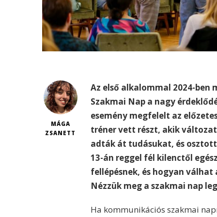
Az első alkalommal 2024-ben 
Szakmai Nap a nagy érdeklődés
esemény megfelelt az előzete
MÁGA
tréner vett részt, akik változ
ZSANETT
adták át tudásukat, és osztot
13-án reggel fél kilenctől egé
fellépésnek, és hogyan válhat 
Nézzük meg a szakmai nap leg
Ha kommunikációs szakmai napról