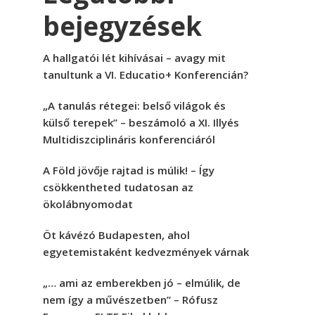
bejegyzések
A hallgatói lét kihívásai – avagy mit
tanultunk a VI. Educatio+ Konferencián?
„A tanulás rétegei: belső világok és
külső terepek” – beszámoló a XI. Illyés
Multidiszciplináris konferenciáról
A Föld jövője rajtad is múlik! – Így
csökkentheted tudatosan az
ökolábnyomodat
Öt kávézó Budapesten, ahol
egyetemistaként kedvezmények várnak
„… ami az emberekben jó – elmúlik, de
nem így a művészetben” – Rófusz