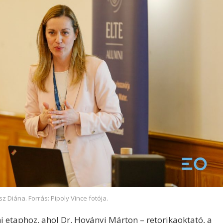
z Diána. Forrás: Pipoly Vince fotója.
i etaphoz, ahol Dr. Hoványi Márton – retorikaoktató, a