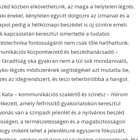
beszéd közben elkövethetünk, az maga a helytelen légzés.
ki énekel, kénytelen együtt dolgozni az izmaival és a
lapot pedig a hétköznapi beszédet is új szintre emeli.
k kapcsolatán keresztül ismertette a tudatos
zéstechnika fontosságáról nem csak tőle hallhattunk:
mmunikációs központvezető és beszédtanácsadó –
dói fáradtság oka gyakran nem a túl sok mondanivaló,
yko-légzés módszerének segítségével azt mutatta be,
zés az idegrendszert, és teszi teherbíróbbá a hangot.
k Kata – kommunikációs szakértő és színész –
Három
kezett, amely felfrissítő gyakorlatokon keresztül
vonás van a színpadi jelenlét és a nyilvános beszéd
lességen, a természetességen és a magabiztosságon
 hogy miként lehet a jelenlétünk egyszerre fókuszált,
tekben, amikor nyilvánosan szükséges szerepelnünk. Ha