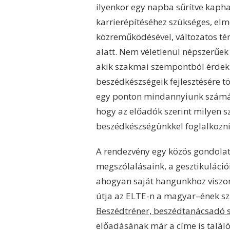
ilyenkor egy napba sűrítve kaph
karrierépítéséhez szükséges, elm
közreműködésével, változatos té
alatt. Nem véletlenül népszerűe
akik szakmai szempontból érdekl
beszédkészségeik fejlesztésére t
egy ponton mindannyiunk számár
hogy az előadók szerint milyen
beszédkészségünkkel foglalkozni
A rendezvény egy közös gondolat
megszólalásaink, a gesztikulációi
ahogyan saját hangunkhoz viszony
útja az ELTE-n a magyar–ének sz
Beszédtréner, beszédtanácsadó 
előadásának már a címe is találó