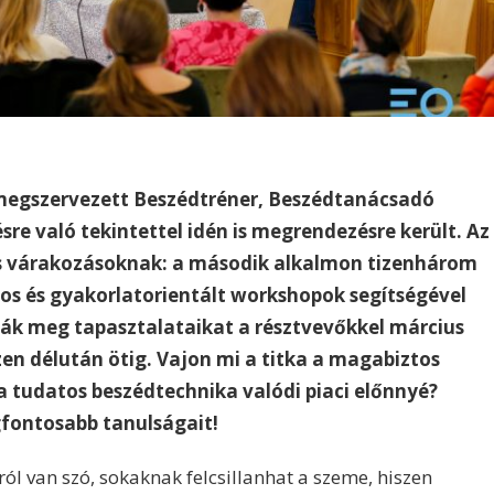
megszervezett Beszédtréner, Beszédtanácsadó
re való tekintettel idén is megrendezésre került. Az
s várakozásoknak: a második alkalmon tizenhárom
atos és gyakorlatorientált workshopok segítségével
ták meg tapasztalataikat a résztvevőkkel március
szen délután ötig. Vajon mi a titka a magabiztos
a tudatos beszédtechnika valódi piaci előnnyé?
fontosabb tanulságait!
 van szó, sokaknak felcsillanhat a szeme, hiszen