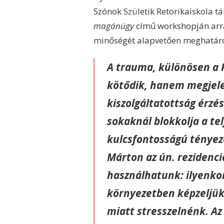
Szónok Születik Retorikaiskola tá
magánügy
című workshopján arra 
minőségét alapvetően meghatáro
A trauma, különösen a
kötődik, hanem megjele
kiszolgáltatottság érz
sokaknál blokkolja a te
kulcsfontosságú tényez
Márton az ún.
rezidenci
használhatunk: ilyenkor
környezetben képzeljük
miatt stresszelnénk. Az