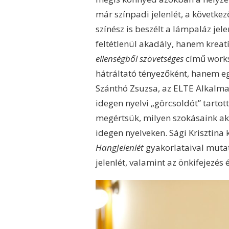
már színpadi jelenlét, a követke
színész is beszélt a lámpaláz je
feltétlenül akadály, hanem kreatí
ellenségből szövetséges
című worksh
hátráltató tényezőként, hanem eg
Szánthó Zsuzsa, az ELTE Alkalmaz
idegen nyelvi „görcsoldót” tartot
megértsük, milyen szokásaink a
idegen nyelveken. Sági Krisztina
HangJelenlét
gyakorlataival muta
jelenlét, valamint az önkifejezés