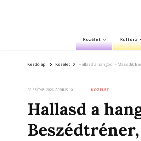
Közélet
Kultúra
Kezdőlap
Közélet
Hallasd a hangod! – Második B
FRISSÍTVE:
2026. ÁPRILIS 10.
KÖZÉLET
Hallasd a han
Beszédtréner,