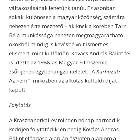
váltakozásának lehetünk tanúi. Ez azonban
sokak, különösen a magyar közönség, számára
nehezen értelmezhető – akiknek a körében Tarr
Béla munkássága nehezen megmagyarázható
okokból mindig is kevésbé volt ismert és
elismert, mint külföldön. Kovács András Bálint fel
is idézte az 1988-as Magyar Filmszemle
zsűrijének egybehangzó ítéletét: „A
Kárhozat
? –
Az nem.”; miközben az alkotás külföldi díjat
kapott.
Folytatás
A Krasznahorkai-év minden hónap harmadik
keddjén folytatódik; én pedig Kovács András
Bálint előadása alapján őszintén ajánlom a