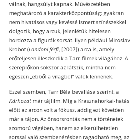
válnak, hangsúlyt kapnak. Művészetében
meghatározó a karakterközpontúság: gyakran
nem hivatásos vagy kevéssé ismert színészekkel
dolgozik, hogy arcuk, jelenlétük hitelesen
hordozza a figurák sorsát. Ilyen például Miroslav
Krobot (
Londoni férfi
, [2007]) arca is, amely
erőteljesen illeszkedik a Tarr-filmek világához. A
szereplőkön sokszor az látszik, mintha nem
egészen „ebből a világból” valók lennének.
Ezzel szemben, Tarr Béla bevallása szerint, a
Kárhozat
már tájfilm. Míg a Krasznahorkai-hatás
előtt az arcon volt a fókusz, addig ezt követően
már a tájon. Az önsorsrontás nem a történetek
szomorú végében, hanem az elkerülhetetlen
sorssal való szembenézésben ragadható meg, az