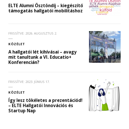
ELTE Alumni Ösztöndíj – kiegészítő
támogatás hallgatói mobilitáshoz
FRISSÍTVE:
2026. AUGUSZTUS 2.
KÖZÉLET
A hallgatói lét kihívásai – avagy
mit tanultunk a VI. Educatio+
Konferencián?
FRISSÍTVE:
2023. JÚNIUS 17.
KÖZÉLET
Így lesz tökéletes a prezentációd!
– ELTE Hallgatói Innovációs és
Startup Nap