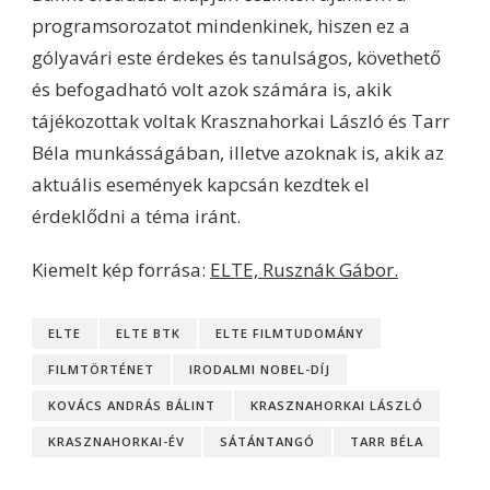
programsorozatot mindenkinek, hiszen ez a
gólyavári este érdekes és tanulságos, követhető
és befogadható volt azok számára is, akik
tájékozottak voltak Krasznahorkai László és Tarr
Béla munkásságában, illetve azoknak is, akik az
aktuális események kapcsán kezdtek el
érdeklődni a téma iránt.
Kiemelt kép forrása:
ELTE, Rusznák Gábor.
ELTE
ELTE BTK
ELTE FILMTUDOMÁNY
FILMTÖRTÉNET
IRODALMI NOBEL-DÍJ
KOVÁCS ANDRÁS BÁLINT
KRASZNAHORKAI LÁSZLÓ
KRASZNAHORKAI-ÉV
SÁTÁNTANGÓ
TARR BÉLA