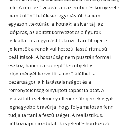
felé. A rendező világában az ember és környezete
nem különül el élesen egymástól, hanem
egyazon „textúrát” alkotnak: a sivár táj, az
időjárás, az épített környezet és a figurák
lelkiállapota egymást tükrözi. Tarr filmjeire
jellemzők a rendkívül hosszú, lassú ritmusú
beállítások. A hosszúság nem pusztán formai
eszköz, hanem a szereplők szubjektív
időélményét közvetíti: a néző átélheti a
bezártságot, a kilátástalanságot és a
reménytelenség elnyújtott tapasztalatát. A
lelassított cselekmény ellenére filmjeinek egyik
legnagyobb bravúrja, hogy folyamatosan fenn
tudja tartani a feszültséget. A realisztikus,
hétköznapi mozdulatok is jelentéshordozóvá