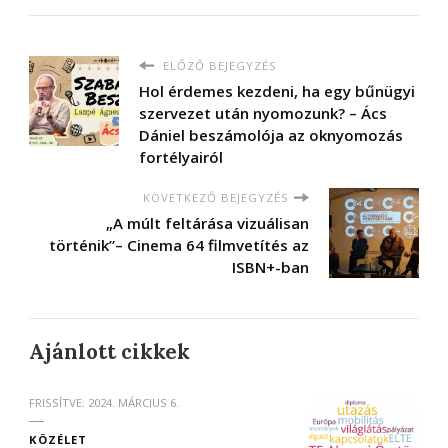
ELŐZŐ BEJEGYZÉS
Hol érdemes kezdeni, ha egy bűnügyi
szervezet után nyomozunk? – Ács
Dániel beszámolója az oknyomozás
fortélyairól
KÖVETKEZŐ BEJEGYZÉS
„A múlt feltárása vizuálisan
történik”– Cinema 64 filmvetítés az
ISBN+-ban
Ajánlott cikkek
FRISSÍTVE:
2024. MÁRCIUS 6.
KÖZÉLET