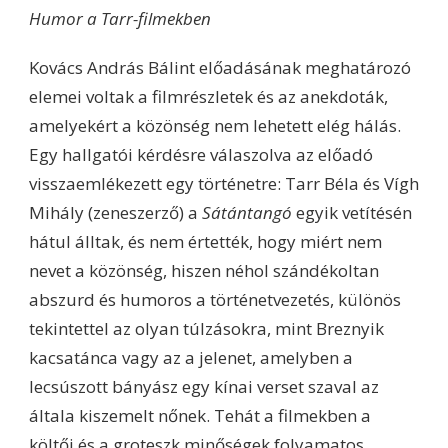
Humor a Tarr-filmekben
Kovács András Bálint előadásának meghatározó
elemei voltak a filmrészletek és az anekdoták,
amelyekért a közönség nem lehetett elég hálás.
Egy hallgatói kérdésre válaszolva az előadó
visszaemlékezett egy történetre: Tarr Béla és Vígh
Mihály (zeneszerző) a
Sátántangó
egyik vetítésén
hátul álltak, és nem értették, hogy miért nem
nevet a közönség, hiszen néhol szándékoltan
abszurd és humoros a történetvezetés, különös
tekintettel az olyan túlzásokra, mint Breznyik
kacsatánca vagy az a jelenet, amelyben a
lecsúszott bányász egy kínai verset szaval az
általa kiszemelt nőnek. Tehát a filmekben a
költői és a groteszk minőségek folyamatos