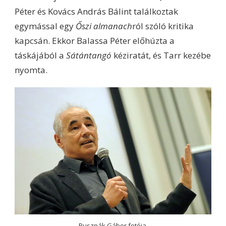
Péter és Kovács András Bálint találkoztak
egymással egy
Őszi almanach
ról szóló kritika
kapcsán. Ekkor Balassa Péter előhúzta a
táskájából a
Sátántangó
kéziratát, és Tarr kezébe
nyomta.
Rusznák Gábor fotója.