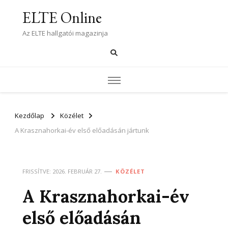
ELTE Online
Az ELTE hallgatói magazinja
Kezdőlap
Közélet
A Krasznahorkai-év első előadásán jártunk
FRISSÍTVE:
2026. FEBRUÁR 27.
KÖZÉLET
A Krasznahorkai-év
első előadásán