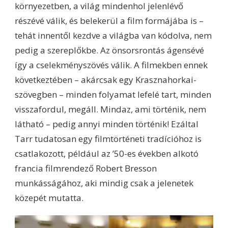
környezetben, a világ mindenhol jelenlévő
részévé válik, és belekerül a film formájába is –
tehát innentől kezdve a világba van kódolva, nem
pedig a szereplőkbe. Az önsorsrontás ágensévé
így a cselekményszövés válik. A filmekben ennek
következtében – akárcsak egy Krasznahorkai-
szövegben – minden folyamat lefelé tart, minden
visszafordul, megáll. Mindaz, ami történik, nem
látható – pedig annyi minden történik! Ezáltal
Tarr tudatosan egy filmtörténeti tradícióhoz is
csatlakozott, például az ’50-es években alkotó
francia filmrendező Robert Bresson
munkásságához, aki mindig csak a jelenetek
közepét mutatta.