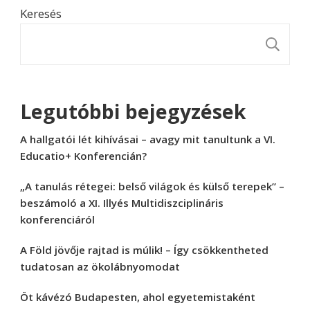
Keresés
K
Legutóbbi bejegyzések
A hallgatói lét kihívásai – avagy mit tanultunk a VI.
Educatio+ Konferencián?
„A tanulás rétegei: belső világok és külső terepek” –
beszámoló a XI. Illyés Multidiszciplináris
konferenciáról
A Föld jövője rajtad is múlik! – Így csökkentheted
tudatosan az ökolábnyomodat
Öt kávézó Budapesten, ahol egyetemistaként