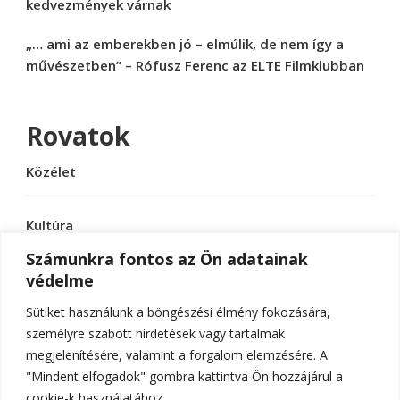
kedvezmények várnak
„… ami az emberekben jó – elmúlik, de nem így a
művészetben” – Rófusz Ferenc az ELTE Filmklubban
Rovatok
Közélet
Kultúra
Számunkra fontos az Ön adatainak
védelme
Sport
Sütiket használunk a böngészési élmény fokozására,
Tudomány
személyre szabott hirdetések vagy tartalmak
megjelenítésére, valamint a forgalom elemzésére. A
"Mindent elfogadok" gombra kattintva Ön hozzájárul a
cookie-k használatához.