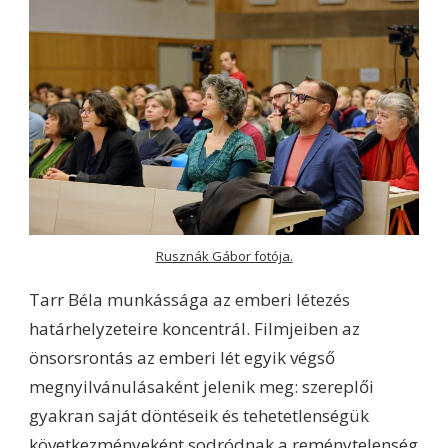
Rusznák Gábor fotója.
Tarr Béla munkássága az emberi létezés
határhelyzeteire koncentrál. Filmjeiben az
önsorsrontás az emberi lét egyik végső
megnyilvánulásaként jelenik meg: szereplői
gyakran saját döntéseik és tehetetlenségük
következményeként sodródnak a reménytelenség