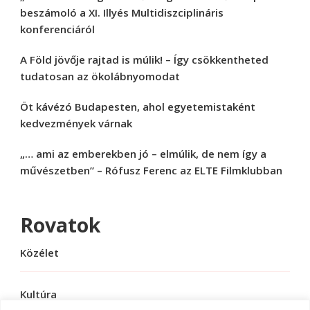
beszámoló a XI. Illyés Multidiszciplináris
konferenciáról
A Föld jövője rajtad is múlik! – Így csökkentheted
tudatosan az ökolábnyomodat
Öt kávézó Budapesten, ahol egyetemistaként
kedvezmények várnak
„… ami az emberekben jó – elmúlik, de nem így a
művészetben” – Rófusz Ferenc az ELTE Filmklubban
Rovatok
Közélet
Kultúra