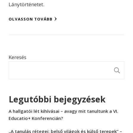
Lánytörténetet.
OLVASSON TOVÁBB
Keresés
K
Legutóbbi bejegyzések
A hallgatói lét kihívásai – avagy mit tanultunk a VI.
Educatio+ Konferencián?
„A tanulás rétegei: belső világok és külső terepek” –