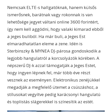
Nemcsak ELTE-s hallgatóknak, hanem külsős
ismerősnek, barátnak vagy rokonnak is van
lehetősége jegyet váltani online 3600 forintért,
így nem kell aggódni, hogy valaki kimarad ebből
a jeges buliból. Ha már buli, a Jeges Est
elmaradhatatlan eleme a zene. Idén is
Sterbinszky & MYNEA DJ-párosa gondoskodik a
legjobb hangulatról a korcsolyázók körében. A
népszerű DJ-k azzal támogatják a Jeges Estet,
hogy ingyen lépnek fel, már több éve részt
vesznek az eseményen. Elektronikus zenéjükkel
megadják a megfelelő ütemet a csúszáshoz, a
stílusokat vegyítve pedig karácsonyi hangulatú
és toplistás slágerekkel is színesítik az estét.