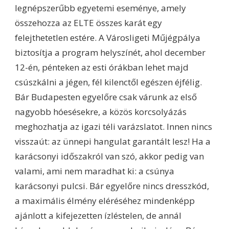
legnépszerűbb egyetemi eseménye, amely
összehozza az ELTE összes karát egy
felejthetetlen estére. A Városligeti Műjégpálya
biztosítja a program helyszínét, ahol december
12-én, pénteken az esti órákban lehet majd
csúszkálni a jégen, fél kilenctől egészen éjfélig.
Bár Budapesten egyelőre csak várunk az első
nagyobb hóesésekre, a közös korcsolyázás
meghozhatja az igazi téli varázslatot. Innen nincs
visszaút: az ünnepi hangulat garantált lesz! Ha a
karácsonyi időszakról van szó, akkor pedig van
valami, ami nem maradhat ki: a csúnya
karácsonyi pulcsi. Bár egyelőre nincs dresszkód,
a maximális élmény eléréséhez mindenképp
ajánlott a kifejezetten ízléstelen, de annál