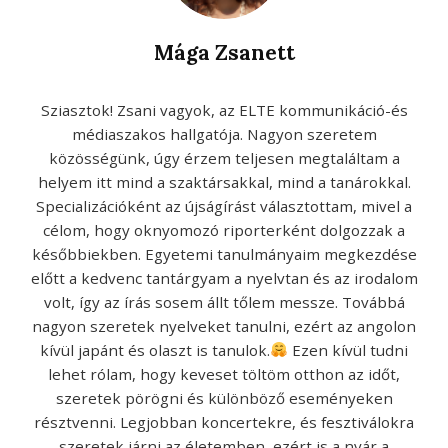
Mága Zsanett
Sziasztok! Zsani vagyok, az ELTE kommunikáció-és
médiaszakos hallgatója. Nagyon szeretem
közösségünk, úgy érzem teljesen megtaláltam a
helyem itt mind a szaktársakkal, mind a tanárokkal.
Specializációként az újságírást választottam, mivel a
célom, hogy oknyomozó riporterként dolgozzak a
későbbiekben. Egyetemi tanulmányaim megkezdése
előtt a kedvenc tantárgyam a nyelvtan és az irodalom
volt, így az írás sosem állt tőlem messze. Továbbá
nagyon szeretek nyelveket tanulni, ezért az angolon
kívül japánt és olaszt is tanulok.
Ezen kívül tudni
lehet rólam, hogy keveset töltöm otthon az időt,
szeretek pörögni és különböző eseményeken
résztvenni. Legjobban koncertekre, és fesztiválokra
szeretek járni az életemben, ezért is a nyár a