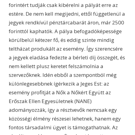
forintért tudják csak kibérelni a pályát erre az
estére. De nem kell megijedni, ettől függetlenül a
jegyek rendkívül pénztárcabarát áron, már 2500
forinttól kaphatók. A pálya befogadóképessége
körülbelül kétezer fő, és eddig szinte mindig
teltházat produkált az esemény. Így szerencsére
a jegyek eladása fedezte a bérleti díj összegét, és
nem kellett plusz keretet felszámolnia a
szervezőknek. Idén ebből a szempontból még
különlegesebbnek ígérkezik a Jeges Est: az
esemény profitját a Nők a Nőkért Együtt az
Erőszak Ellen Egyesületnek (NANE)
adományozzák, így a résztvevők nemcsak egy
közösségi élmény részesei lehetnek, hanem egy
fontos társadalmi ügyet is támogathatnak. Az