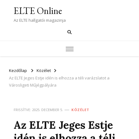
ELTE Online
Az ELTE hallgatói magazinja
Kezdőlap
Közélet
Az ELTE Jeges Estje idén is elhozza a téli varázslatot a
Városligeti Műjégpályára
FRISSÍTVE:
2025. DECEMBER 5.
KÖZÉLET
Az ELTE Jeges Estje
idén is elhozza a téli