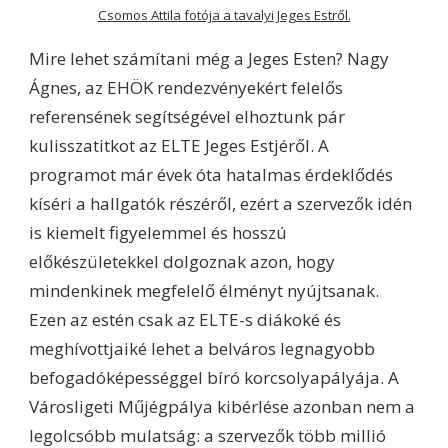
Csomos Attila fotója a tavalyi Jeges Estről.
Mire lehet számítani még a Jeges Esten? Nagy
Ágnes, az EHÖK rendezvényekért felelős
referensének segítségével elhoztunk pár
kulisszatitkot az ELTE Jeges Estjéről. A
programot már évek óta hatalmas érdeklődés
kíséri a hallgatók részéről, ezért a szervezők idén
is kiemelt figyelemmel és hosszú
előkészületekkel dolgoznak azon, hogy
mindenkinek megfelelő élményt nyújtsanak.
Ezen az estén csak az ELTE-s diákoké és
meghívottjaiké lehet a belváros legnagyobb
befogadóképességgel bíró korcsolyapályája. A
Városligeti Műjégpálya kibérlése azonban nem a
legolcsóbb mulatság: a szervezők több millió