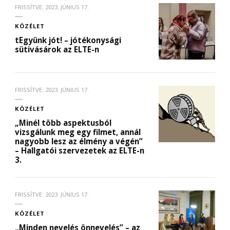
FRISSÍTVE:
2023. JÚNIUS 17.
KÖZÉLET
tEgyünk jót! – jótékonysági
sütivásárok az ELTE-n
FRISSÍTVE:
2023. JÚNIUS 17.
KÖZÉLET
„Minél több aspektusból
vizsgálunk meg egy filmet, annál
nagyobb lesz az élmény a végén”
– Hallgatói szervezetek az ELTE-n
3.
FRISSÍTVE:
2023. JÚNIUS 17.
KÖZÉLET
„Minden nevelés önnevelés” – az