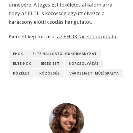
ünnepére. A Jeges Est tökéletes alkalom arra,
hogy az ELTE-s közösség együtt élvezze a
karácsony előtti csodás hangulatot.
Kiemelt kép forrása:
az EHÖK facebook oldala.
EHÖK
ELTE HALLGATÓI ÖNKORMÁNYZAT
ELTE HÖK
JEGES EST
KORCSOLYÁZÁS
KÖZÉLET
KÖZÖSSÉG
VÁROSLIGETI MŰJÉGPÁLYA