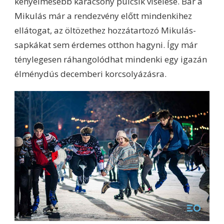
kényelmesebb karácsony pulcsik viselése. Bár a
Mikulás már a rendezvény előtt mindenkihez
ellátogat, az öltözethez hozzátartozó Mikulás-
sapkákat sem érdemes otthon hagyni. Így már
ténylegesen ráhangolódhat mindenki egy igazán
élménydús decemberi korcsolyázásra.