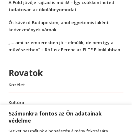
A Föld jövője rajtad is múlik! – Így csökkentheted
tudatosan az ökolábnyomodat
Öt kávézó Budapesten, ahol egyetemistaként
kedvezmények várnak
„… ami az emberekben jó – elmúlik, de nem így a
művészetben” – Rófusz Ferenc az ELTE Filmklubban
Rovatok
Közélet
Kultúra
Számunkra fontos az Ön adatainak
védelme
Sport
Sütiket használunk a böngészési élmény fokozására,