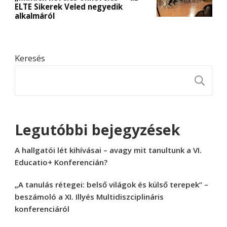
ELTE Sikerek Veled negyedik
alkalmáról
Keresés
K
Legutóbbi bejegyzések
A hallgatói lét kihívásai – avagy mit tanultunk a VI.
Educatio+ Konferencián?
„A tanulás rétegei: belső világok és külső terepek” –
beszámoló a XI. Illyés Multidiszciplináris
konferenciáról