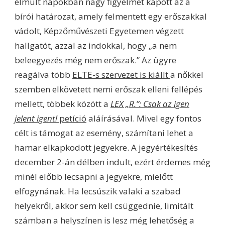
elmúlt napokban nagy figyelmet kapott az a
bírói határozat, amely felmentett egy erőszakkal
vádolt, Képzőművészeti Egyetemen végzett
hallgatót, azzal az indokkal, hogy „a nem
beleegyezés még nem erőszak.” Az ügyre
reagálva több
ELTE-s szervezet is kiállt
a nőkkel
szemben elkövetett nemi erőszak elleni fellépés
mellett, többek között a
LEX „R.”: Csak az igen
jelent igent!
petíció
aláírásával. Mivel egy fontos
célt is támogat az esemény, számítani lehet a
hamar elkapkodott jegyekre. A jegyértékesítés
december 2-án délben indult, ezért érdemes még
minél előbb lecsapni a jegyekre, mielőtt
elfogynának. Ha lecsúszik valaki a szabad
helyekről, akkor sem kell csüggednie, limitált
számban a helyszínen is lesz még lehetőség a