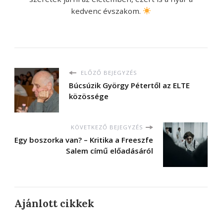
kedvenc évszakom.
ELŐZŐ BEJEGYZÉS
Búcsúzik György Pétertől az ELTE
közössége
KÖVETKEZŐ BEJEGYZÉS
Egy boszorka van? – Kritika a Freeszfe
Salem című előadásáról
Ajánlott cikkek