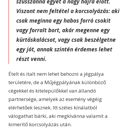
szusszanna egyet a nagy hajrá előtt.
Viszont nem feltétel a korcsolyázás: aki
csak meginna egy habos forró csokit
vagy forralt bort, akár megenne egy
kürtőskalácsot, vagy csak beszélgetne
egy jót, annak szintén érdemes lehet
részt venni.
Ételt és italt nem lehet behozni a jégpálya
területére, de a Műjégpályának különböző
cégekkel és kitelepülőkkel van állandó
partnersége, amelyek az esemény végéig
elérhetőek lesznek. Itt széles kínálatból
válogathat bárki, aki megkívánna valamit a
kimerítő korcsolyázás után.