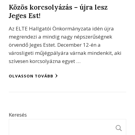
Közös korcsolyázás – újra lesz
Jeges Est!
Az ELTE Hallgatói Önkormányzata idén újra
megrendezi a mindig nagy népszerűségnek
örvendő Jeges Estet. December 12-én a
városligeti műjégpályára várnak mindenkit, aki
szívesen korcsolyázna egyet …
OLVASSON TOVÁBB
Keresés
K