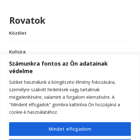
Rovatok
Közélet
Kultúra
Számunkra fontos az Ön adatainak
védelme
Sport
Sütiket használunk a böngészési élmény fokozására,
Tudomány
személyre szabott hirdetések vagy tartalmak
megjelenítésére, valamint a forgalom elemzésére. A
"Mindent elfogadok" gombra kattintva Ön hozzájárul a
cookie-k használatához.
© Szerzői jog 2026
ELTE Online
. Minden jog
Mindet elfogadom
fenntartva.
Hello Fashion | Fejlesztette
Blossom