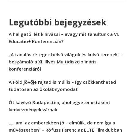
Legutóbbi bejegyzések
A hallgatói lét kihívásai – avagy mit tanultunk a VI.
Educatio+ Konferencián?
„A tanulás rétegei: belső világok és külső terepek” –
beszámoló a XI. Illyés Multidiszciplináris
konferenciáról
A Föld jövője rajtad is múlik! – Így csökkentheted
tudatosan az ökolábnyomodat
Öt kávézó Budapesten, ahol egyetemistaként
kedvezmények várnak
„… ami az emberekben jó – elmúlik, de nem így a
művészetben” – Rófusz Ferenc az ELTE Filmklubban