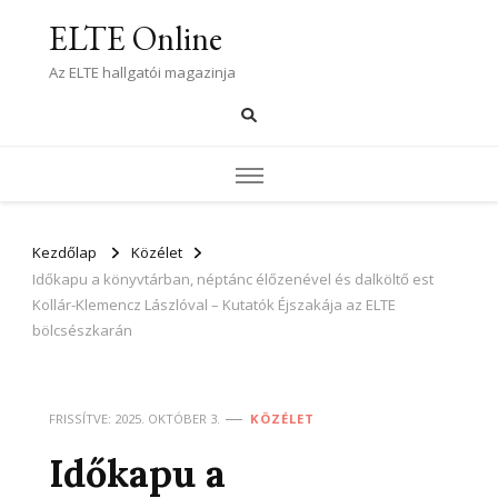
ELTE Online
Az ELTE hallgatói magazinja
Kezdőlap
Közélet
Időkapu a könyvtárban, néptánc élőzenével és dalköltő est
Kollár-Klemencz Lászlóval – Kutatók Éjszakája az ELTE
bölcsészkarán
FRISSÍTVE:
2025. OKTÓBER 3.
KÖZÉLET
Időkapu a