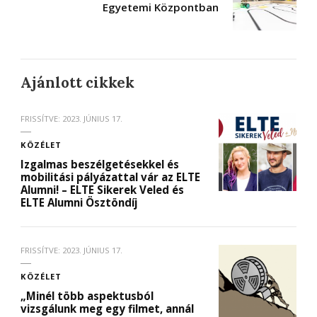
Egyetemi Központban
Ajánlott cikkek
FRISSÍTVE:
2023. JÚNIUS 17.
KÖZÉLET
Izgalmas beszélgetésekkel és
mobilitási pályázattal vár az ELTE
Alumni! – ELTE Sikerek Veled és
ELTE Alumni Ösztöndíj
FRISSÍTVE:
2023. JÚNIUS 17.
KÖZÉLET
„Minél több aspektusból
vizsgálunk meg egy filmet, annál