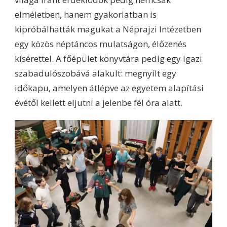
elméletben, hanem gyakorlatban is
kipróbálhatták magukat a Néprajzi Intézetben
egy közös néptáncos mulatságon, élőzenés
kísérettel. A főépület könyvtára pedig egy igazi
szabadulószobává alakult: megnyílt egy
időkapu, amelyen átlépve az egyetem alapítási
évétől kellett eljutni a jelenbe fél óra alatt.