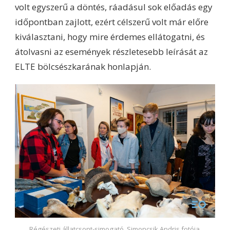
volt egyszerű a döntés, ráadásul sok előadás egy
időpontban zajlott, ezért célszerű volt már előre
kiválasztani, hogy mire érdemes ellátogatni, és
átolvasni az események részletesebb leírását az
ELTE bölcsészkarának honlapján.
Régészeti állatcsont-simogató. Simoncsik Andris fotója.