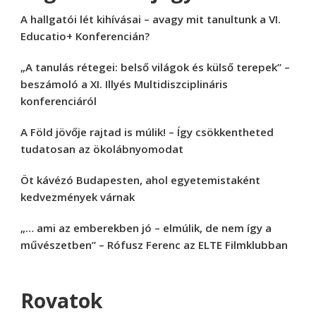
A hallgatói lét kihívásai – avagy mit tanultunk a VI.
Educatio+ Konferencián?
„A tanulás rétegei: belső világok és külső terepek” –
beszámoló a XI. Illyés Multidiszciplináris
konferenciáról
A Föld jövője rajtad is múlik! – Így csökkentheted
tudatosan az ökolábnyomodat
Öt kávézó Budapesten, ahol egyetemistaként
kedvezmények várnak
„… ami az emberekben jó – elmúlik, de nem így a
művészetben” – Rófusz Ferenc az ELTE Filmklubban
Rovatok