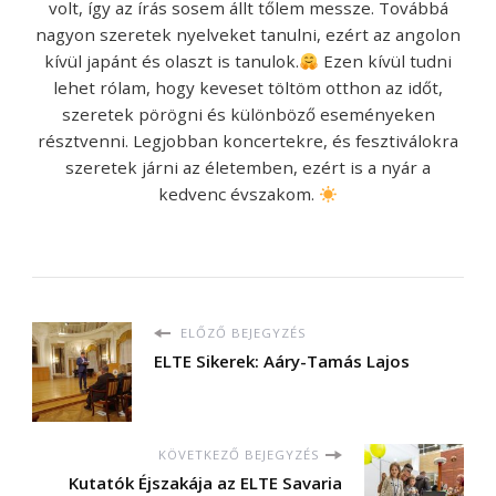
volt, így az írás sosem állt tőlem messze. Továbbá
nagyon szeretek nyelveket tanulni, ezért az angolon
kívül japánt és olaszt is tanulok.
Ezen kívül tudni
lehet rólam, hogy keveset töltöm otthon az időt,
szeretek pörögni és különböző eseményeken
résztvenni. Legjobban koncertekre, és fesztiválokra
szeretek járni az életemben, ezért is a nyár a
kedvenc évszakom.
ELŐZŐ BEJEGYZÉS
ELTE Sikerek: Aáry-Tamás Lajos
KÖVETKEZŐ BEJEGYZÉS
Kutatók Éjszakája az ELTE Savaria