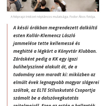
A Néprajzi Intézet néptáncos mulatsága. Fodor Ákos fotója.
A késői órákban megrendezett dalköltő
esten Kollár-Klemencz László
jammelése tette kellemessé és
meghitté a légkört a Könyvtár Klubban.
Zárásként pedig a KK egy igazi
bulihelyszínné alakult át, de a
tudomány sem maradt ki: miközben az
elmúlt évek legnagyobb magyar slágerei
szóltak, az ELTE Stíluskutató Csoportja
számolt be a dalszövegkutatás
rejtelmeiről. Ezen az estén a hallgatók