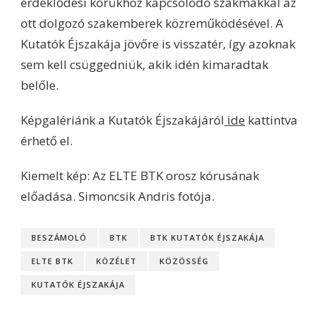
érdeklődési körükhöz kapcsolódó szakmákkal az
ott dolgozó szakemberek közreműködésével. A
Kutatók Éjszakája jövőre is visszatér, így azoknak
sem kell csüggedniük, akik idén kimaradtak
belőle.
Képgalériánk a Kutatók Éjszakájáról
ide
kattintva
érhető el.
Kiemelt kép: Az ELTE BTK orosz kórusának
előadása. Simoncsik Andris fotója.
BESZÁMOLÓ
BTK
BTK KUTATÓK ÉJSZAKÁJA
ELTE BTK
KÖZÉLET
KÖZÖSSÉG
KUTATÓK ÉJSZAKÁJA