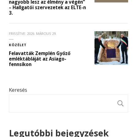
nagyobb lesz az élmény a végén”
– Hallgatói szervezetek az ELTE-n
3.
FRISSÍTVE:
2026. MÁRCIUS 29.
KÖZÉLET
Felavatták Zemplén Győző
emléktábláját az Asiago-
fennsíkon
Keresés
K
Legutóbbi bejegyzések