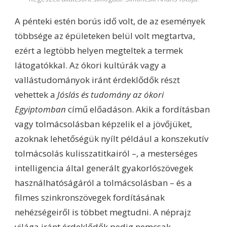
A pénteki estén borús idő volt, de az események
többsége az épületeken belül volt megtartva,
ezért a legtöbb helyen megteltek a termek
látogatókkal. Az ókori kultúrák vagy a
vallástudományok iránt érdeklődők részt
vehettek a
Jóslás és tudomány az ókori
Egyiptomban
című előadáson. Akik a fordításban
vagy tolmácsolásban képzelik el a jövőjüket,
azoknak lehetőségük nyílt például a konszekutív
tolmácsolás kulisszatitkairól –, a mesterséges
intelligencia által generált gyakorlószövegek
használhatóságáról a tolmácsolásban – és a
filmes szinkronszövegek fordításának
nehézségeiről is többet megtudni. A néprajz
világa iránt érdeklődők pedig nemcsak