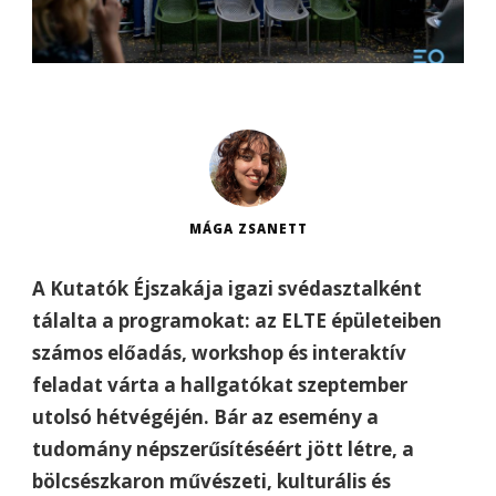
MÁGA ZSANETT
A Kutatók Éjszakája igazi svédasztalként
tálalta a programokat: az ELTE épületeiben
számos előadás, workshop és interaktív
feladat várta a hallgatókat szeptember
utolsó hétvégéjén. Bár az esemény a
tudomány népszerűsítéséért jött létre, a
bölcsészkaron művészeti, kulturális és