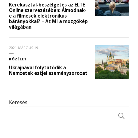
Kerekasztal-beszélgetés az ELTE
Online szervezésében: Álmodnak-
e a filmesek elektronikus
bárányokkal? – Az MI a mozgókép
világában
2024. MÁRCIUS 19.
KÖZÉLET
Ukrajnával folytatódik a
Nemzetek estjei eseménysorozat
Keresés
K