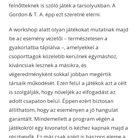
felnőtteknek is szóló játék a tarsolyukban. A
Gordon & T. A. épp ezt szeretné elérni.
A workshop alatt olyan játékokat mutatnak majd
be az esemény vezetői – természetesen a
gyakorlatba táplálva –, amelyekkel a
csoporttagok közelebb kerülnek egymáshoz,
kíváncsiak lesznek a másikra, és
végeredményként sokkal jobban megértik
társaik működését. Ezen felül a játékok azt a célt
is szolgálják, hogy növeljék az elfogadást az
adott csapaton belül. Éppen ezért biztosan
állíthatom, hogy az eseményen a jó hangulat
garantált. Mindemellett a program végén a
játékokról egy kivonatot is kézhez kapnak majd a
résztvevők. Ez már csak azért is hasznos eleme a