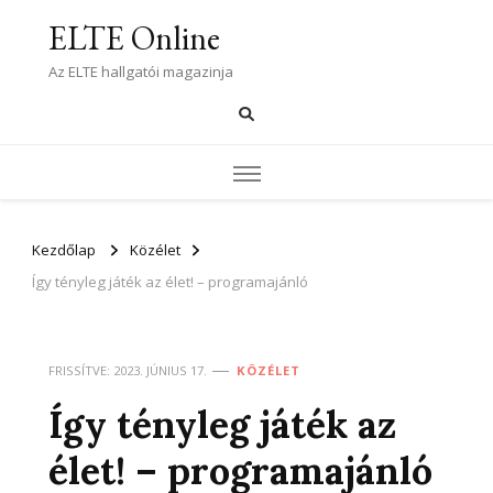
ELTE Online
Az ELTE hallgatói magazinja
Kezdőlap
Közélet
Így tényleg játék az élet! – programajánló
FRISSÍTVE:
2023. JÚNIUS 17.
KÖZÉLET
Így tényleg játék az
élet! – programajánló