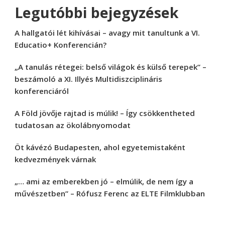
Legutóbbi bejegyzések
A hallgatói lét kihívásai – avagy mit tanultunk a VI.
Educatio+ Konferencián?
„A tanulás rétegei: belső világok és külső terepek” –
beszámoló a XI. Illyés Multidiszciplináris
konferenciáról
A Föld jövője rajtad is múlik! – Így csökkentheted
tudatosan az ökolábnyomodat
Öt kávézó Budapesten, ahol egyetemistaként
kedvezmények várnak
„… ami az emberekben jó – elmúlik, de nem így a
művészetben” – Rófusz Ferenc az ELTE Filmklubban