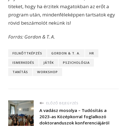
titeket, hogy ha érzitek magatokban az erőt a
program után, mindenféleképpen tartsatok egy
rövid beszámolót nekünk is!
Forrás: Gordon & T. A.
FELNŐTTKÉPZÉS
GORDON & T. A.
HR
ISMERKEDÉS
JÁTÉK
PSZICHOLÓGIA
TANÍTÁS
WORKSHOP
ELŐZŐ BEJEGYZÉS
A vadász mosolya – Tudósítás a
2023-as Középkorral foglalkozó
doktoranduszok konferenciájáról