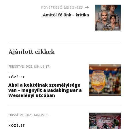
KÖVETKEZŐ BEJEGYZÉS
Amitől félünk – kritika
Ajánlott cikkek
FRISSÍTVE:
2023. JÚNIUS 17.
KÖZÉLET
Ahol a koktélnak személyisége
van – megnyílt a Badabing Bar a
Wesselényi utcában
FRISSÍTVE:
2025. MÁJUS 13.
KÖZÉLET