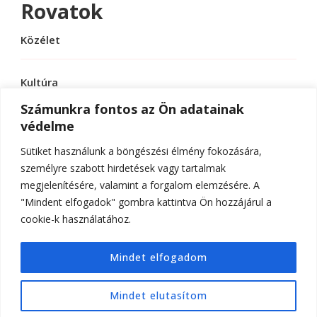
Rovatok
Közélet
Kultúra
Számunkra fontos az Ön adatainak
védelme
Sport
Sütiket használunk a böngészési élmény fokozására,
Tudomány
személyre szabott hirdetések vagy tartalmak
megjelenítésére, valamint a forgalom elemzésére. A
"Mindent elfogadok" gombra kattintva Ön hozzájárul a
cookie-k használatához.
© Szerzői jog 2026
ELTE Online
. Minden jog
Mindet elfogadom
fenntartva.
Hello Fashion | Fejlesztette
Blossom
Themes
.Készítette:
WordPress
.
Mindet elutasítom