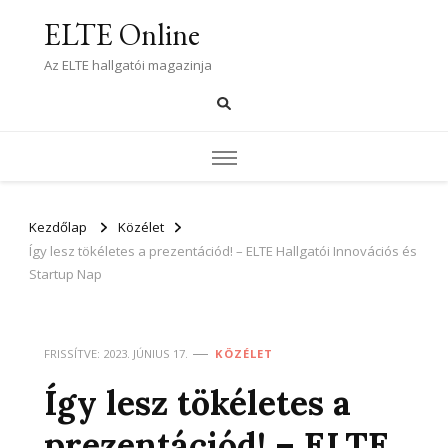
ELTE Online
Az ELTE hallgatói magazinja
Kezdőlap
Közélet
Így lesz tökéletes a prezentációd! – ELTE Hallgatói Innovációs és
Startup Nap
FRISSÍTVE:
2023. JÚNIUS 17.
KÖZÉLET
Így lesz tökéletes a
prezentációd! – ELTE