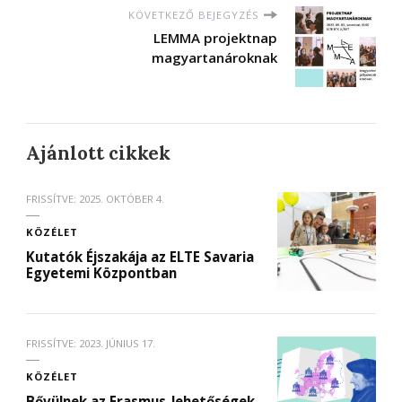
KÖVETKEZŐ BEJEGYZÉS
LEMMA projektnap
magyartanároknak
Ajánlott cikkek
FRISSÍTVE:
2025. OKTÓBER 4.
KÖZÉLET
Kutatók Éjszakája az ELTE Savaria
Egyetemi Központban
FRISSÍTVE:
2023. JÚNIUS 17.
KÖZÉLET
Bővülnek az Erasmus-lehetőségek