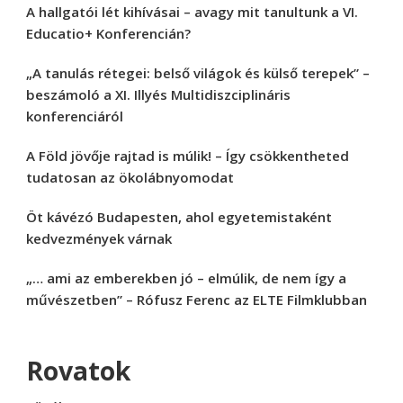
A hallgatói lét kihívásai – avagy mit tanultunk a VI.
Educatio+ Konferencián?
„A tanulás rétegei: belső világok és külső terepek” –
beszámoló a XI. Illyés Multidiszciplináris
konferenciáról
A Föld jövője rajtad is múlik! – Így csökkentheted
tudatosan az ökolábnyomodat
Öt kávézó Budapesten, ahol egyetemistaként
kedvezmények várnak
„… ami az emberekben jó – elmúlik, de nem így a
művészetben” – Rófusz Ferenc az ELTE Filmklubban
Rovatok