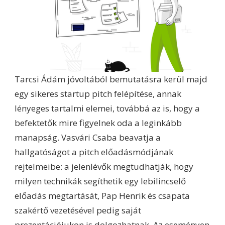
Tarcsi Ádám jóvoltából bemutatásra kerül majd
egy sikeres startup pitch felépítése, annak
lényeges tartalmi elemei, továbbá az is, hogy a
befektetők mire figyelnek oda a leginkább
manapság. Vasvári Csaba beavatja a
hallgatóságot a pitch előadásmódjának
rejtelmeibe: a jelenlévők megtudhatják, hogy
milyen technikák segíthetik egy lebilincselő
előadás megtartását, Pap Henrik és csapata
szakértő vezetésével pedig saját
prezentációjukon is dolgozhatnak. Az eseményen