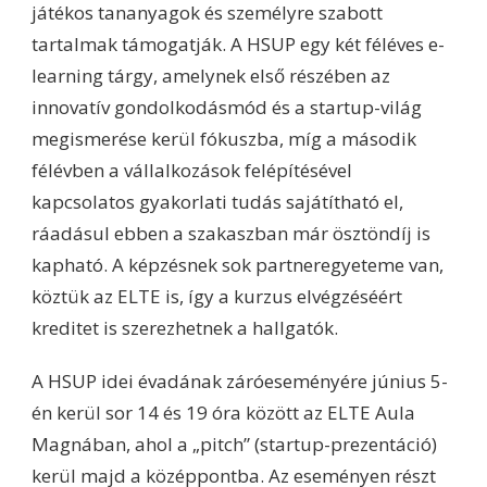
játékos tananyagok és személyre szabott
tartalmak támogatják. A HSUP egy két féléves e-
learning tárgy, amelynek első részében az
innovatív gondolkodásmód és a startup-világ
megismerése kerül fókuszba, míg a második
félévben a vállalkozások felépítésével
kapcsolatos gyakorlati tudás sajátítható el,
ráadásul ebben a szakaszban már ösztöndíj is
kapható. A képzésnek sok partneregyeteme van,
köztük az ELTE is, így a kurzus elvégzéséért
kreditet is szerezhetnek a hallgatók.
A HSUP idei évadának záróeseményére június 5-
én kerül sor 14 és 19 óra között az ELTE Aula
Magnában, ahol a „pitch” (startup-prezentáció)
kerül majd a középpontba. Az eseményen részt