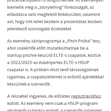
kiemelik még a „storytelling” fontosságát, az
előadásra való megfelelő felkészülést, valamint
azt, hogy mit lehet kezdeni a prezentálás közben
jelentkező szorongató érzésekkel.
Az esemény záróprogramja a „Pitch Próba” lesz,
ahol szakértők előtt mutatkozhatnak be a
startup pitchre készülő ELTE-s csapatok, köztük
a 2022/2023-as évadnyertes ELTE-s HSUP
csapatai is. A próbán részt vevő társaságoknak
izgalmas, a csapatszellemet is erősítő ajándékkal
készülnek a szervezők.
A részvétel ingyenes, de előzetes
regisztrációhoz
kötött. Az esemény nem csak a HSUP-program
résztvevői számára nyitott: a szervezők örömmel