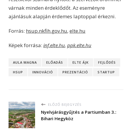
várnak minden érdeklődőt. Az eseményre
ajánlásuk alapján érdemes laptoppal érkezni.
Forrás:
hsup.nkfih.gov.hu
,
elte.hu
Képek forrása:
inf.elte.hu
,
ppk.elte.hu
AULA MAGNA
ELŐADÁS
ELTE ÁJK
FEJLŐDÉS
HSUP
INNOVÁCIÓ
PREZENTÁCIÓ
STARTUP
ELŐZŐ BEJEGYZÉS
Nyelvjárásgyűjtés a Partiumban 3.:
Bihari Hegyköz