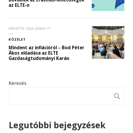
az ELTE-n
FRISSÍTVE:
2023. JÚNIUS 17.
KÖZÉLET
Mindent az inflációról – Bod Péter
Ákos előadása az ELTE
Gazdaságtudományi Karán
Keresés
K
Legutóbbi bejegyzések