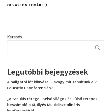
OLVASSON TOVÁBB
Keresés
K
Legutóbbi bejegyzések
A hallgatói lét kihívásai – avagy mit tanultunk a VI.
Educatio+ Konferencián?
„A tanulás rétegei: belső világok és külső terepek” –
beszámoló a XI. Illyés Multidiszciplináris
konferenciáról