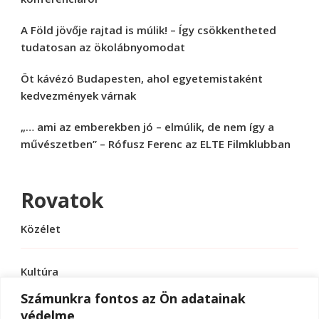
A Föld jövője rajtad is múlik! – Így csökkentheted
tudatosan az ökolábnyomodat
Öt kávézó Budapesten, ahol egyetemistaként
kedvezmények várnak
„… ami az emberekben jó – elmúlik, de nem így a
művészetben” – Rófusz Ferenc az ELTE Filmklubban
Rovatok
Közélet
Kultúra
Számunkra fontos az Ön adatainak
védelme
Sport