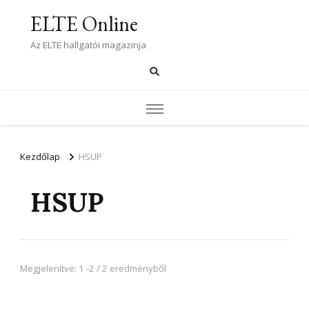
ELTE Online
Az ELTE hallgatói magazinja
Kezdőlap
HSUP
HSUP
Megjelenítve: 1 -2 / 2 eredményből