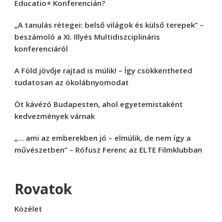
Educatio+ Konferencián?
„A tanulás rétegei: belső világok és külső terepek” –
beszámoló a XI. Illyés Multidiszciplináris
konferenciáról
A Föld jövője rajtad is múlik! – Így csökkentheted
tudatosan az ökolábnyomodat
Öt kávézó Budapesten, ahol egyetemistaként
kedvezmények várnak
„… ami az emberekben jó – elmúlik, de nem így a
művészetben” – Rófusz Ferenc az ELTE Filmklubban
Rovatok
Közélet