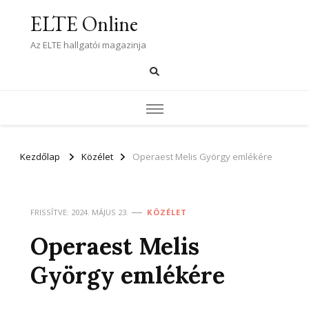
ELTE Online
Az ELTE hallgatói magazinja
Kezdőlap
Közélet
Operaest Melis György emlékére
FRISSÍTVE:
2024. MÁJUS 23.
KÖZÉLET
Operaest Melis
György emlékére