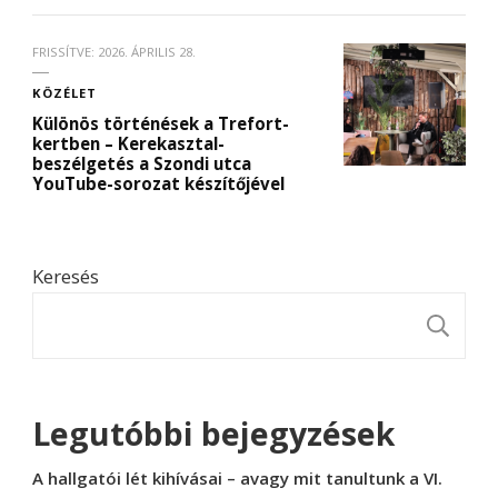
FRISSÍTVE:
2026. ÁPRILIS 28.
KÖZÉLET
Különös történések a Trefort-
kertben – Kerekasztal-
beszélgetés a Szondi utca
YouTube-sorozat készítőjével
Keresés
K
Legutóbbi bejegyzések
A hallgatói lét kihívásai – avagy mit tanultunk a VI.