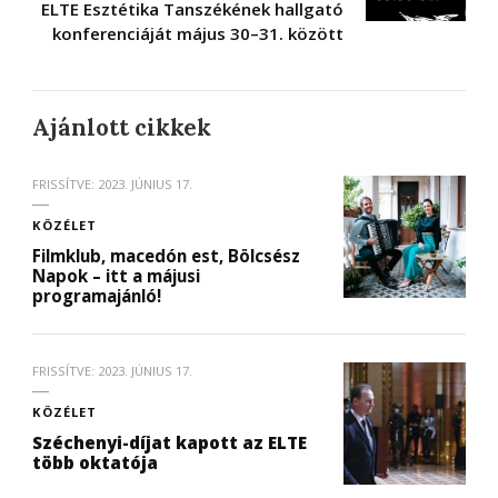
ELTE Esztétika Tanszékének hallgató
konferenciáját május 30–31. között
Ajánlott cikkek
FRISSÍTVE:
2023. JÚNIUS 17.
KÖZÉLET
Filmklub, macedón est, Bölcsész
Napok – itt a májusi
programajánló!
FRISSÍTVE:
2023. JÚNIUS 17.
KÖZÉLET
Széchenyi-díjat kapott az ELTE
több oktatója