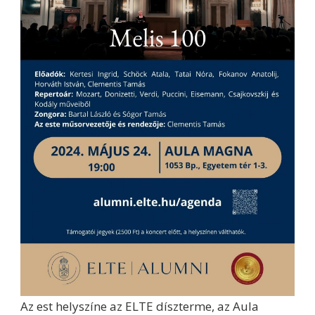
Az est helyszíne az ELTE díszterme, az Aula