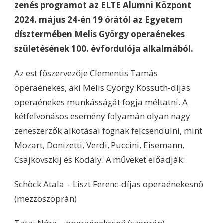
zenés programot az ELTE Alumni Központ
2024. május 24-én 19 órától az Egyetem
dísztermében Melis György operaénekes
születésének 100. évfordulója alkalmából.
Az est főszervezője Clementis Tamás
operaénekes, aki Melis György Kossuth-díjas
operaénekes munkásságát fogja méltatni. A
kétfelvonásos esemény folyamán olyan nagy
zeneszerzők alkotásai fognak felcsendülni, mint
Mozart, Donizetti, Verdi, Puccini, Eisemann,
Csajkovszkij és Kodály. A műveket előadják:
Schöck Atala – Liszt Ferenc-díjas operaénekesnő
(mezzoszoprán)
Tatai Nóra – operaénekesnő (szoprán)