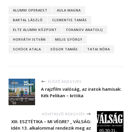
ALUMNI OPERAEST
AULA MAGNA
BARTAL LÁSZLÓ
CLEMENTIS TAMÁS
ELTE ALUMNI KÖZPONT
FOKANOV ANATOLIJ
HORVÁTH ISTVÁN
MELIS GYÖRGY
SCHÖCK ATALA
SÓGOR TAMÁS
TATAI NÓRA
ELŐZŐ BEJEGYZÉS
A rajzfilm valóság, az iratok hamisak:
Kék Pelikan – kritika
KÖVETKEZŐ BEJEGYZÉS
XIII. ESZTÉTIKA – MI VÉGRE? _ VÁLSÁG:
Idén 13. alkalommal rendezik meg az