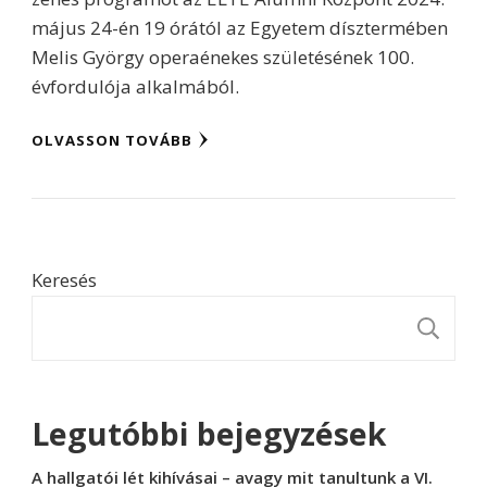
május 24-én 19 órától az Egyetem dísztermében
Melis György operaénekes születésének 100.
évfordulója alkalmából.
OLVASSON TOVÁBB
Keresés
K
Legutóbbi bejegyzések
A hallgatói lét kihívásai – avagy mit tanultunk a VI.