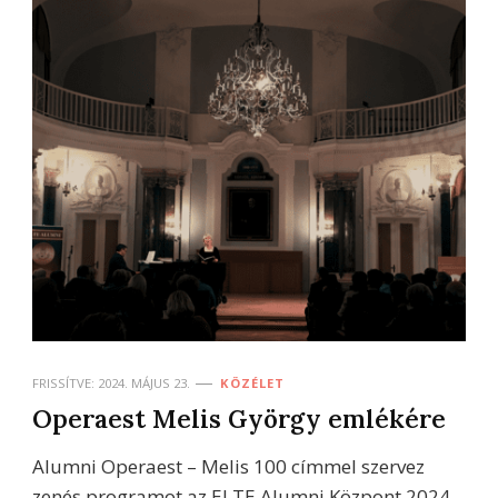
FRISSÍTVE:
2024. MÁJUS 23.
KÖZÉLET
Operaest Melis György emlékére
Alumni Operaest – Melis 100 címmel szervez
zenés programot az ELTE Alumni Központ 2024.