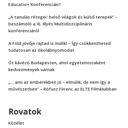
Educatio+ Konferencián?
„A tanulás rétegei: belső világok és külső terepek” –
beszámoló a XI. Illyés Multidiszciplináris
konferenciáról
A Föld jövője rajtad is múlik! – Így csökkentheted
tudatosan az ökolábnyomodat
Öt kávézó Budapesten, ahol egyetemistaként
kedvezmények várnak
„… ami az emberekben jó – elmúlik, de nem így a
művészetben” – Rófusz Ferenc az ELTE Filmklubban
Rovatok
Közélet