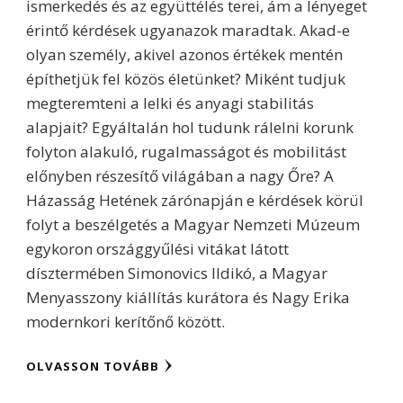
ismerkedés és az együttélés terei, ám a lényeget
érintő kérdések ugyanazok maradtak. Akad-e
olyan személy, akivel azonos értékek mentén
építhetjük fel közös életünket? Miként tudjuk
megteremteni a lelki és anyagi stabilitás
alapjait? Egyáltalán hol tudunk rálelni korunk
folyton alakuló, rugalmasságot és mobilitást
előnyben részesítő világában a nagy Őre? A
Házasság Hetének zárónapján e kérdések körül
folyt a beszélgetés a Magyar Nemzeti Múzeum
egykoron országgyűlési vitákat látott
dísztermében Simonovics Ildikó, a Magyar
Menyasszony kiállítás kurátora és Nagy Erika
modernkori kerítőnő között.
OLVASSON TOVÁBB