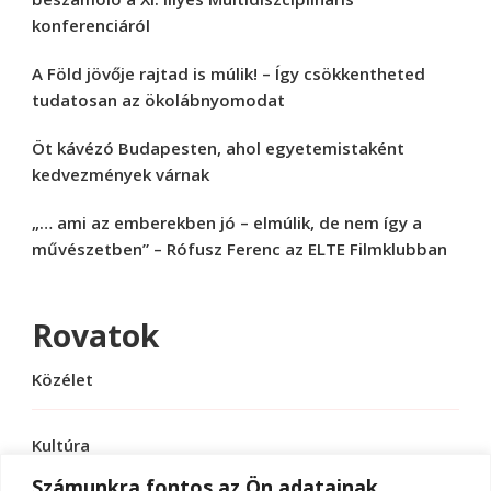
konferenciáról
A Föld jövője rajtad is múlik! – Így csökkentheted
tudatosan az ökolábnyomodat
Öt kávézó Budapesten, ahol egyetemistaként
kedvezmények várnak
„… ami az emberekben jó – elmúlik, de nem így a
művészetben” – Rófusz Ferenc az ELTE Filmklubban
Rovatok
Közélet
Kultúra
Számunkra fontos az Ön adatainak