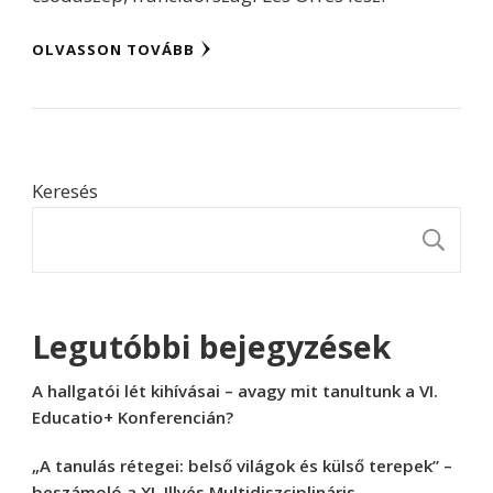
OLVASSON TOVÁBB
Keresés
K
Legutóbbi bejegyzések
A hallgatói lét kihívásai – avagy mit tanultunk a VI.
Educatio+ Konferencián?
„A tanulás rétegei: belső világok és külső terepek” –
beszámoló a XI. Illyés Multidiszciplináris