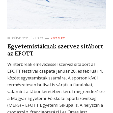
FRISSÍTVE:
2023. JÚNIUS 17.
KÖZÉLET
Egyetemistáknak szervez sítábort
az EFOTT
Winterbreak elnevezéssel szervez sítábort az
EFOTT fesztivál csapata január 28. és február 4.
között egyetemisták számára. A sporton kívül
természetesen bulival is várják a fiatalokat,
valamint a tábor keretében kerül megrendezésre
a Magyar Egyetemi-Főiskolai Sportszövetség
(MEFS) – EFOTT Egyetemi Síkupa is. A helyszín a
csodaszép, franciaországi Les Orres lesz.