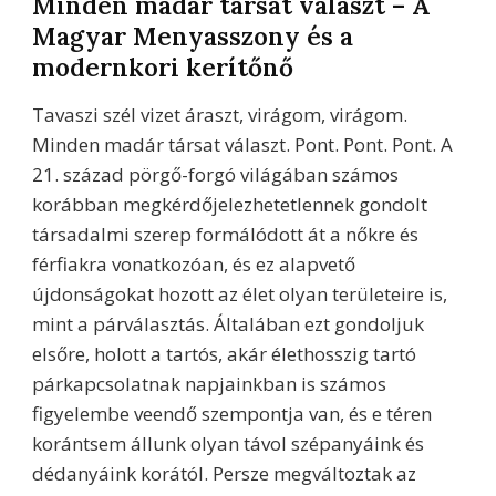
Minden madár társat választ – A
Magyar Menyasszony és a
modernkori kerítőnő
Tavaszi szél vizet áraszt, virágom, virágom.
Minden madár társat választ. Pont. Pont. Pont. A
21. század pörgő-forgó világában számos
korábban megkérdőjelezhetetlennek gondolt
társadalmi szerep formálódott át a nőkre és
férfiakra vonatkozóan, és ez alapvető
újdonságokat hozott az élet olyan területeire is,
mint a párválasztás. Általában ezt gondoljuk
elsőre, holott a tartós, akár élethosszig tartó
párkapcsolatnak napjainkban is számos
figyelembe veendő szempontja van, és e téren
korántsem állunk olyan távol szépanyáink és
dédanyáink korától. Persze megváltoztak az