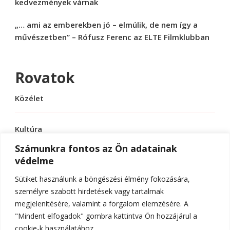
kedvezmények várnak
„… ami az emberekben jó – elmúlik, de nem így a
művészetben” – Rófusz Ferenc az ELTE Filmklubban
Rovatok
Közélet
Kultúra
Számunkra fontos az Ön adatainak
védelme
Sport
Sütiket használunk a böngészési élmény fokozására,
Tudomány
személyre szabott hirdetések vagy tartalmak
megjelenítésére, valamint a forgalom elemzésére. A
"Mindent elfogadok" gombra kattintva Ön hozzájárul a
cookie-k használatához.