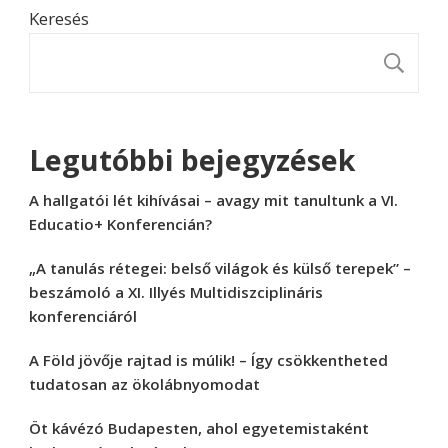
Keresés
K
Legutóbbi bejegyzések
A hallgatói lét kihívásai – avagy mit tanultunk a VI.
Educatio+ Konferencián?
„A tanulás rétegei: belső világok és külső terepek” –
beszámoló a XI. Illyés Multidiszciplináris
konferenciáról
A Föld jövője rajtad is múlik! – Így csökkentheted
tudatosan az ökolábnyomodat
Öt kávézó Budapesten, ahol egyetemistaként