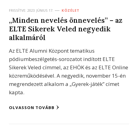
FRISSÍTVE:
2023. JÚNIUS 17.
KÖZÉLET
„Minden nevelés önnevelés” – az
ELTE Sikerek Veled negyedik
alkalmáról
Az ELTE Alumni Központ tematikus
pódiumbeszélgetés-sorozatot indított ELTE
Sikerek Veled címmel, az EHÖK és az ELTE Online
közreműködésével. A negyedik, november 15-én
megrendezett alkalom a „Gyerek-játék” címet
kapta.
OLVASSON TOVÁBB