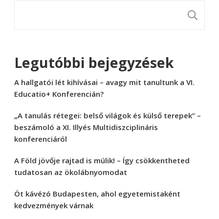
K
Legutóbbi bejegyzések
A hallgatói lét kihívásai – avagy mit tanultunk a VI.
Educatio+ Konferencián?
„A tanulás rétegei: belső világok és külső terepek” –
beszámoló a XI. Illyés Multidiszciplináris
konferenciáról
A Föld jövője rajtad is múlik! – Így csökkentheted
tudatosan az ökolábnyomodat
Öt kávézó Budapesten, ahol egyetemistaként
kedvezmények várnak