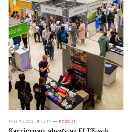
FRISSÍTVE:
2023. JÚNIUS 17.
KÖZÉLET
Karriernap, ahogy az ELTE-sek