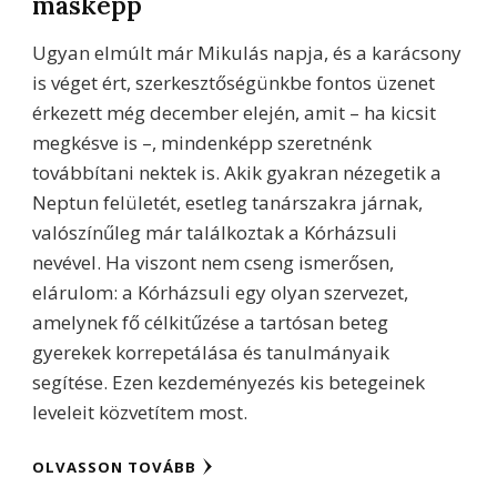
másképp
Ugyan elmúlt már Mikulás napja, és a karácsony
is véget ért, szerkesztőségünkbe fontos üzenet
érkezett még december elején, amit – ha kicsit
megkésve is –, mindenképp szeretnénk
továbbítani nektek is. Akik gyakran nézegetik a
Neptun felületét, esetleg tanárszakra járnak,
valószínűleg már találkoztak a Kórházsuli
nevével. Ha viszont nem cseng ismerősen,
elárulom: a Kórházsuli egy olyan szervezet,
amelynek fő célkitűzése a tartósan beteg
gyerekek korrepetálása és tanulmányaik
segítése. Ezen kezdeményezés kis betegeinek
leveleit közvetítem most.
OLVASSON TOVÁBB