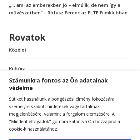
„… ami az emberekben jó – elmúlik, de nem így a
művészetben” – Rófusz Ferenc az ELTE Filmklubban
Rovatok
Közélet
Kultúra
Számunkra fontos az Ön adatainak
védelme
Sport
Sütiket használunk a böngészési élmény fokozására,
Tudomány
személyre szabott hirdetések vagy tartalmak
megjelenítésére, valamint a forgalom elemzésére. A
"Mindent elfogadok" gombra kattintva Ön hozzájárul a
cookie-k használatához.