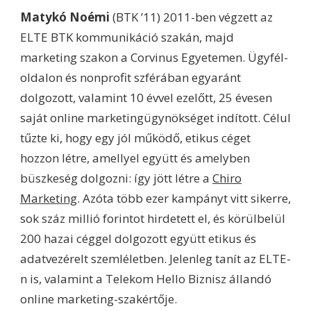
Matykó Noémi
(BTK ’11) 2011-ben végzett az
ELTE BTK kommunikáció szakán, majd
marketing szakon a Corvinus Egyetemen. Ügyfél-
oldalon és nonprofit szférában egyaránt
dolgozott, valamint 10 évvel ezelőtt, 25 évesen
saját online marketingügynökséget indított. Célul
tűzte ki, hogy egy jól működő, etikus céget
hozzon létre, amellyel együtt és amelyben
büszkeség dolgozni: így jött létre a
Chiro
Marketing
. Azóta több ezer kampányt vitt sikerre,
sok száz millió forintot hirdetett el, és körülbelül
200 hazai céggel dolgozott együtt etikus és
adatvezérelt szemléletben. Jelenleg tanít az ELTE-
n is, valamint a Telekom Hello Biznisz állandó
online marketing-szakértője.