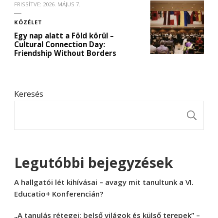
FRISSÍTVE:
2026. MÁJUS 7.
KÖZÉLET
Egy nap alatt a Föld körül –
Cultural Connection Day:
Friendship Without Borders
Keresés
K
Legutóbbi bejegyzések
A hallgatói lét kihívásai – avagy mit tanultunk a VI.
Educatio+ Konferencián?
„A tanulás rétegei: belső világok és külső terepek” –