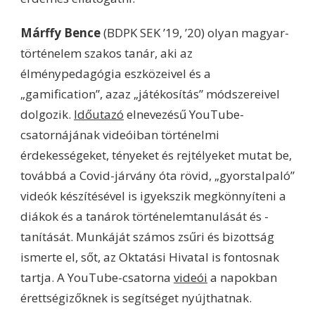
Márffy Bence
(BDPK SEK ’19, ’20) olyan magyar-
történelem szakos tanár, aki az
élménypedagógia eszközeivel és a
„gamification”, azaz „játékosítás” módszereivel
dolgozik.
Időutazó
elnevezésű YouTube-
csatornájának videóiban történelmi
érdekességeket, tényeket és rejtélyeket mutat be,
továbbá a Covid-járvány óta rövid, „gyorstalpaló”
videók készítésével is igyekszik megkönnyíteni a
diákok és a tanárok történelemtanulását és -
tanítását. Munkáját számos zsűri és bizottság
ismerte el, sőt, az Oktatási Hivatal is fontosnak
tartja. A YouTube-csatorna
videói
a napokban
érettségizőknek is segítséget nyújthatnak.