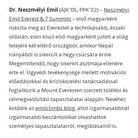
Dr. Neszmélyi Emil
(ÁJK ’05, PPK ’22) –
Neszmélyi
Emil Everest & 7 Summits
– első magyarként
mászta meg az Everestet a technikásabb, északi
oldalán, ezen kívül első magyarként jutott a világ
tetejére két eltérő országból, amikor Nepál
irányából is sikerült a hegy csúcsára érnie.
Megemlítendő, hogy sikereit asztmája ellenére
érte el. Ügyvédi tevékenysége mellett motivációs
előadásokkal és kríziskezelési tanácsadással
foglalkozik a Mount Everesten szerzett túlélési és
célmegvalósítási tapasztalatai alapján. Nevéhez
kötődik az
emilclimbs blog
, ahol izgalmasabbnál
izgalmasabb beszámolókat olvashattok
személyes tapasztalatairól, meglátásairól is.