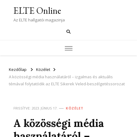
ELTE Online
Az ELTE hallgatói magazinja
Kezdőlap
Közélet
A közösségi média használatáról – izgalmas és aktuális
témával folytatódik az ELTE Sikerek Veled-beszélgetéssorozat
FRISSÍTVE:
2023. JÚNIUS 17.
KÖZÉLET
A közösségi média
használatáról –