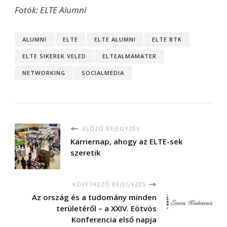
Fotók: ELTE Alumni
ALUMNI
ELTE
ELTE ALUMNI
ELTE BTK
ELTE SIKEREK VELED
ELTEALMAMATER
NETWORKING
SOCIALMEDIA
ELŐZŐ BEJEGYZÉS
Karriernap, ahogy az ELTE-sek
szeretik
KÖVETKEZŐ BEJEGYZÉS
Az ország és a tudomány minden
területéről – a XXIV. Eötvös
Konferencia első napja