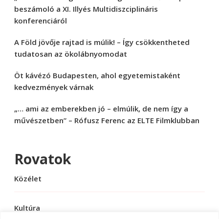
beszámoló a XI. Illyés Multidiszciplináris
konferenciáról
A Föld jövője rajtad is múlik! – Így csökkentheted
tudatosan az ökolábnyomodat
Öt kávézó Budapesten, ahol egyetemistaként
kedvezmények várnak
„… ami az emberekben jó – elmúlik, de nem így a
művészetben” – Rófusz Ferenc az ELTE Filmklubban
Rovatok
Közélet
Kultúra