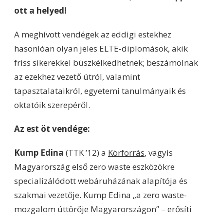
ott a helyed!
A meghívott vendégek az eddigi estekhez
hasonlóan olyan jeles ELTE-diplomások, akik
friss sikerekkel büszkélkedhetnek; beszámolnak
az ezekhez vezető útról, valamint
tapasztalataikról, egyetemi tanulmányaik és
oktatóik szerepéről.
Az est öt vendége:
Kump Edina
(TTK ’12) a
Körforrás
, vagyis
Magyarország első zero waste eszközökre
specializálódott webáruházának alapítója és
szakmai vezetője. Kump Edina „a zero waste-
mozgalom úttörője Magyarországon” – erősíti