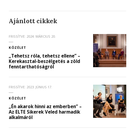
Ajánlott cikkek
FRISSÍTVE:
2024. MÁRCIUS 20.
KÖZÉLET
„Tehetsz róla, tehetsz ellene” –
Kerekasztal-beszélgetés a zöld
fenntarthatóságról
FRISSÍTVE:
2023. JÚNIUS 17.
KÖZÉLET
„Én akarok hinni az emberben” –
Az ELTE Sikerek Veled harmadik
alkalmáról