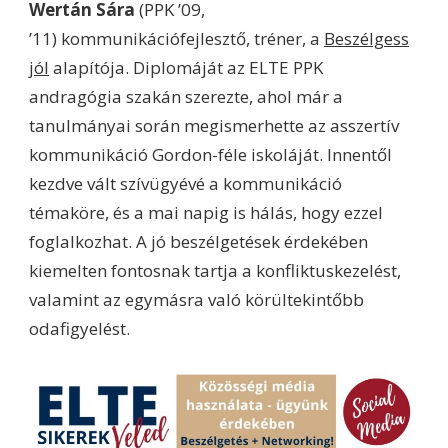
Wertán Sára
(PPK ’09,
’11) kommunikációfejlesztő, tréner, a
Beszélgess
jól
alapítója. Diplomáját az ELTE PPK
andragógia szakán szerezte, ahol már a
tanulmányai során megismerhette az asszertív
kommunikáció Gordon-féle iskoláját. Innentől
kezdve vált szívügyévé a kommunikáció
témaköre, és a mai napig is hálás, hogy ezzel
foglalkozhat. A jó beszélgetések érdekében
kiemelten fontosnak tartja a konfliktuskezelést,
valamint az egymásra való körültekintőbb
odafigyelést.