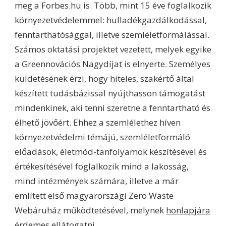
meg a Forbes.hu is. Több, mint 15 éve foglalkozik
környezetvédelemmel: hulladékgazdálkodással,
fenntarthatósággal, illetve szemléletformálással.
Számos oktatási projektet vezetett, melyek egyike
a Greennovációs Nagydíjat is elnyerte. Személyes
küldetésének érzi, hogy hiteles, szakértő által
készített tudásbázissal nyújthasson támogatást
mindenkinek, aki tenni szeretne a fenntartható és
élhető jövőért. Ehhez a szemlélethez híven
környezetvédelmi témájú, szemléletformáló
előadások, életmód-tanfolyamok készítésével és
értékesítésével foglalkozik mind a lakosság,
mind intézmények számára, illetve a már
említett első magyarországi Zero Waste
Webáruház működtetésével, melynek
honlapjára
érdemes ellátogatni.