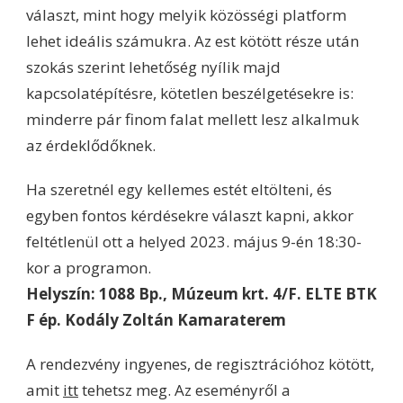
választ, mint hogy melyik közösségi platform
lehet ideális számukra. Az est kötött része után
szokás szerint lehetőség nyílik majd
kapcsolatépítésre, kötetlen beszélgetésekre is:
minderre pár finom falat mellett lesz alkalmuk
az érdeklődőknek.
Ha szeretnél egy kellemes estét eltölteni, és
egyben fontos kérdésekre választ kapni, akkor
feltétlenül ott a helyed 2023. május 9-én 18:30-
kor a programon.
Helyszín: 1088 Bp., Múzeum krt. 4/F. ELTE BTK
F ép. Kodály Zoltán Kamaraterem
A rendezvény ingyenes, de regisztrációhoz kötött,
amit
itt
tehetsz meg. Az eseményről a