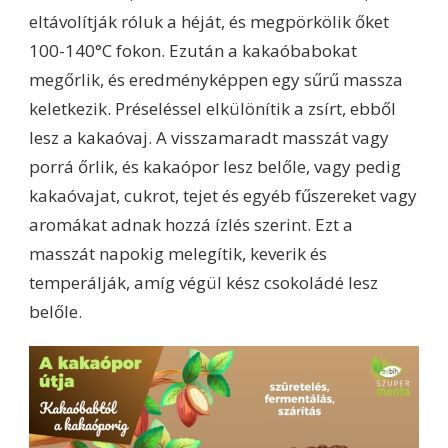
eltávolítják róluk a héját, és megpörkölik őket
100-140°C fokon. Ezután a kakaóbabokat
megőrlik, és eredményképpen egy sűrű massza
keletkezik. Préseléssel elkülönítik a zsírt, ebből
lesz a kakaóvaj. A visszamaradt masszát vagy
porrá őrlik, és kakaópor lesz belőle, vagy pedig
kakaóvajat, cukrot, tejet és egyéb fűszereket vagy
aromákat adnak hozzá ízlés szerint. Ezt a
masszát napokig melegítik, keverik és
temperálják, amíg végül kész csokoládé lesz
belőle.