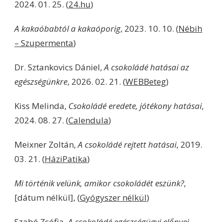
2024. 01. 25. (
24.hu
)
A kakaóbabtól a kakaóporig
, 2023. 10. 10. (
Nébih
– Szupermenta
)
Dr. Sztankovics Dániel,
A csokoládé hatásai az
egészségünkre
, 2026. 02. 21. (
WEBBeteg
)
Kiss Melinda,
Csokoládé eredete, jótékony hatásai
,
2024. 08. 27. (
Calendula
)
Meixner Zoltán,
A csokoládé rejtett hatásai
, 2019.
03. 21. (
HáziPatika
)
Mi történik velünk, amikor csokoládét eszünk?
,
[dátum nélkül], (
Gyógyszer nélkül
)
Szabó Zsófia,
A csokoládé egészségügyi előnyei
,