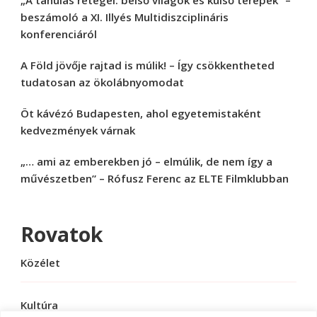
„A tanulás rétegei: belső világok és külső terepek” –
beszámoló a XI. Illyés Multidiszciplináris
konferenciáról
A Föld jövője rajtad is múlik! – Így csökkentheted
tudatosan az ökolábnyomodat
Öt kávézó Budapesten, ahol egyetemistaként
kedvezmények várnak
„… ami az emberekben jó – elmúlik, de nem így a
művészetben” – Rófusz Ferenc az ELTE Filmklubban
Rovatok
Közélet
Kultúra