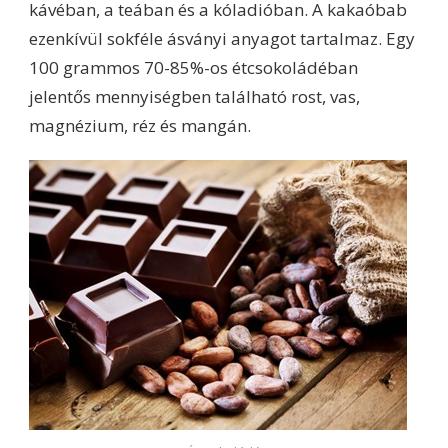
kávéban, a teában és a kóladióban. A kakaóbab
ezenkívül sokféle ásványi anyagot tartalmaz. Egy
100 grammos 70-85%-os étcsokoládéban
jelentős mennyiségben található rost, vas,
magnézium, réz és mangán.