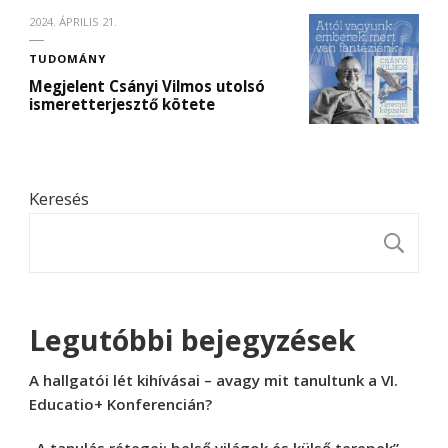
2024. ÁPRILIS 21.
TUDOMÁNY
Megjelent Csányi Vilmos utolsó
ismeretterjesztő kötete
Keresés
K
Legutóbbi bejegyzések
A hallgatói lét kihívásai – avagy mit tanultunk a VI.
Educatio+ Konferencián?