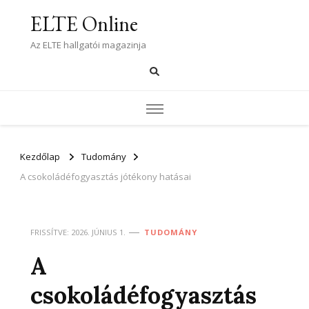
ELTE Online
Az ELTE hallgatói magazinja
Kezdőlap
Tudomány
A csokoládéfogyasztás jótékony hatásai
FRISSÍTVE:
2026. JÚNIUS 1.
TUDOMÁNY
A
csokoládéfogyasztás