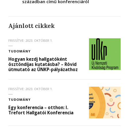
században című konferenciáról
Ajánlott cikkek
FRISSÍTVE:
2023. OKTÓBER 1.
TUDOMÁNY
Hogyan kezdj hallgatóként
ösztöndíjas kutatásba? – Rövid
útmutató az ÚNKP-pályázathoz
FRISSÍTVE:
2023. OKTÓBER 1.
TUDOMÁNY
Egy konferencia – otthon: I.
Trefort Hallgatói Konferencia