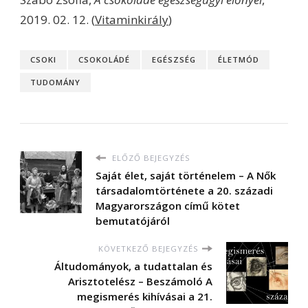
2019. 02. 12. (
Vitaminkirály
)
CSOKI
CSOKOLÁDÉ
EGÉSZSÉG
ÉLETMÓD
TUDOMÁNY
ELŐZŐ BEJEGYZÉS
Saját élet, saját történelem – A Nők
társadalomtörténete a 20. századi
Magyarországon című kötet
bemutatójáról
KÖVETKEZŐ BEJEGYZÉS
Áltudományok, a tudattalan és
Arisztotelész – Beszámoló A
megismerés kihívásai a 21.