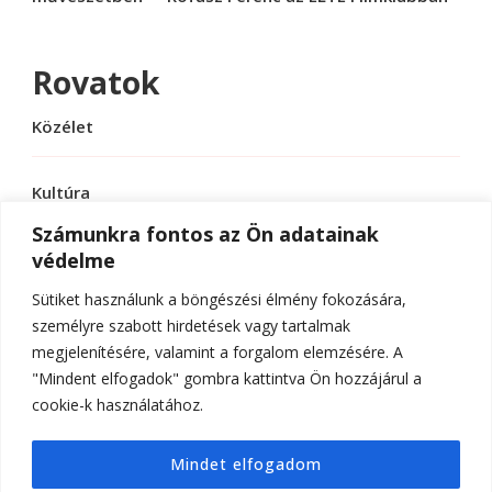
Rovatok
Közélet
Kultúra
Számunkra fontos az Ön adatainak
védelme
Sport
Sütiket használunk a böngészési élmény fokozására,
Tudomány
személyre szabott hirdetések vagy tartalmak
megjelenítésére, valamint a forgalom elemzésére. A
"Mindent elfogadok" gombra kattintva Ön hozzájárul a
cookie-k használatához.
© Szerzői jog 2026
ELTE Online
. Minden jog
Mindet elfogadom
fenntartva.
Hello Fashion | Fejlesztette
Blossom