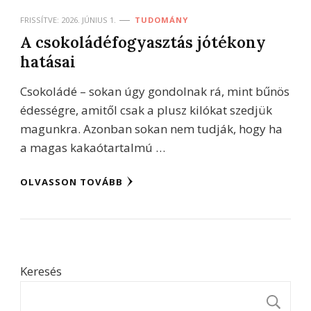
FRISSÍTVE:
2026. JÚNIUS 1.
TUDOMÁNY
A csokoládéfogyasztás jótékony
hatásai
Csokoládé – sokan úgy gondolnak rá, mint bűnös
édességre, amitől csak a plusz kilókat szedjük
magunkra. Azonban sokan nem tudják, hogy ha
a magas kakaótartalmú …
OLVASSON TOVÁBB
Keresés
K