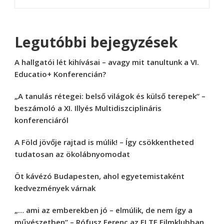
Legutóbbi bejegyzések
A hallgatói lét kihívásai – avagy mit tanultunk a VI.
Educatio+ Konferencián?
„A tanulás rétegei: belső világok és külső terepek” –
beszámoló a XI. Illyés Multidiszciplináris
konferenciáról
A Föld jövője rajtad is múlik! – Így csökkentheted
tudatosan az ökolábnyomodat
Öt kávézó Budapesten, ahol egyetemistaként
kedvezmények várnak
„… ami az emberekben jó – elmúlik, de nem így a
művészetben” – Rófusz Ferenc az ELTE Filmklubban