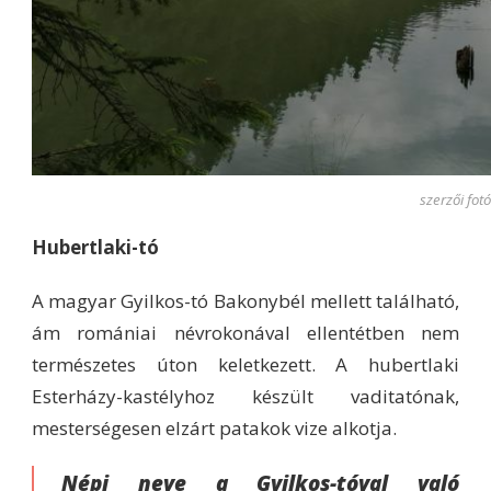
szerzői fotó
Hubertlaki-tó
A magyar Gyilkos-tó Bakonybél mellett található,
ám romániai névrokonával ellentétben nem
természetes úton keletkezett. A hubertlaki
Esterházy-kastélyhoz készült vaditatónak,
mesterségesen elzárt patakok vize alkotja.
Népi neve a Gyilkos-tóval való