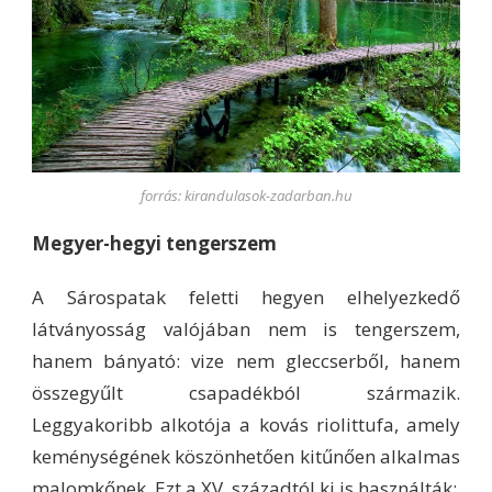
forrás: kirandulasok-zadarban.hu
Megyer-hegyi tengerszem
A Sárospatak feletti hegyen elhelyezkedő
látványosság valójában nem is tengerszem,
hanem bányató: vize nem gleccserből, hanem
összegyűlt csapadékból származik.
Leggyakoribb alkotója a kovás riolittufa, amely
keménységének köszönhetően kitűnően alkalmas
malomkőnek. Ezt a XV. századtól ki is használták: