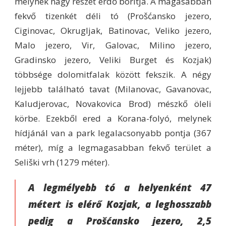
melynek nagy részét erdő borítja. A magasabban
fekvő tizenkét déli tó (Prošćansko jezero,
Ciginovac, Okrugljak, Batinovac, Veliko jezero,
Malo jezero, Vir, Galovac, Milino jezero,
Gradinsko jezero, Veliki Burget és Kozjak)
többsége dolomitfalak között fekszik. A négy
lejjebb található tavat (Milanovac, Gavanovac,
Kaludjerovac, Novakovica Brod) mészkő öleli
körbe. Ezekből ered a Korana-folyó, melynek
hídjánál van a park legalacsonyabb pontja (367
méter), míg a legmagasabban fekvő terület a
Seliški vrh (1279 méter).
A legmélyebb tó a helyenként 47
métert is elérő Kozjak, a leghosszabb
pedig a Prošćansko jezero, 2,5