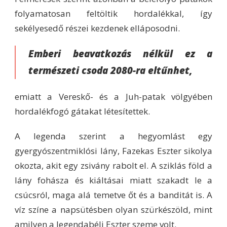
folyamatosan feltöltik hordalékkal, így
sekélyesedő részei kezdenek elláposodni.
Emberi beavatkozás nélkül ez a
természeti csoda 2080-ra eltűnhet,
emiatt a Vereskő- és a Juh-patak völgyében
hordalékfogó gátakat létesítettek.
A legenda szerint a hegyomlást egy
gyergyószentmiklósi lány, Fazekas Eszter sikolya
okozta, akit egy zsivány rabolt el. A sziklás föld a
lány fohásza és kiáltásai miatt szakadt le a
csúcsról, maga alá temetve őt és a banditát is. A
víz színe a napsütésben olyan szürkészöld, mint
amilyen a legendabéli Eszter szeme volt.