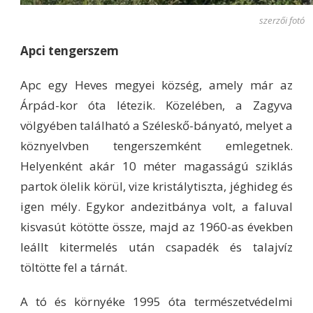
szerzői fotó
Apci tengerszem
Apc egy Heves megyei község, amely már az
Árpád-kor óta létezik. Közelében, a Zagyva
völgyében található a Széleskő-bányató, melyet a
köznyelvben tengerszemként emlegetnek.
Helyenként akár 10 méter magasságú sziklás
partok ölelik körül, vize kristálytiszta, jéghideg és
igen mély. Egykor andezitbánya volt, a faluval
kisvasút kötötte össze, majd az 1960-as években
leállt kitermelés után csapadék és talajvíz
töltötte fel a tárnát.
A tó és környéke 1995 óta természetvédelmi