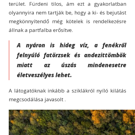
terület. Fürdeni tilos, ám ezt a gyakorlatban
olyannyira nem tartják be, hogy a ki- és bejutást
megkönnyítendő még kötelek is rendelkezésre
állnak a partfalba erősítve.
A nyáron is hideg víz, a fenékről
felnyúló fatörzsek és andezittömbök
miatt az úszás mindenesetre
életveszélyes lehet.
A látogatóknak inkább a sziklákról nyíló kilátás
megcsodálása javasolt .