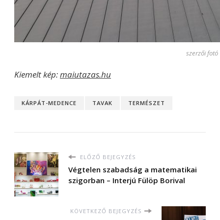
szerzői fotó
Kiemelt kép:
maiutazas.hu
KÁRPÁT-MEDENCE
TAVAK
TERMÉSZET
ELŐZŐ BEJEGYZÉS
Végtelen szabadság a matematikai
szigorban – Interjú Fülöp Borival
KÖVETKEZŐ BEJEGYZÉS