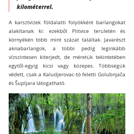
kilométerrel.
A karsztvizek földalatti folyókként barlangokat
alakítanak ki: ezekből Plitvice területén és
környékén több mint százat találtak. Javarészt
aknabarlangok, a többi pedig leginkább
vízszintesen kiterjedt, de méretük tekintetében
egytől-egyig kicsi vagy közepes. Többségük
védett, csak a Kaludjerovac-tó feletti Golubnjača
és Šupljara látogatható.