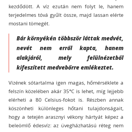
kezdődött. A víz ezután nem folyt le, hanem
terjedelmes tóvá gyűlt össze, majd lassan elérte
mostani tömegét.
Bár környékén többször láttak medvét,
nevét nem erről kapta, hanem
alakjáról, mely felülnézetből
kifeszített medvebőrre emlékeztet.
Vizének sótartalma igen magas, hőmérséklete a
felszín közelében akár 35°C is lehet, míg lejjebb
elérheti a 80 Celsius-fokot is. Részben annak
köszönheti különleges hőtani tulajdonságait,
hogy a tetején arasznyi vékony hártyát képez a
beleömlő édesvíz: az üvegházhatású réteg nem