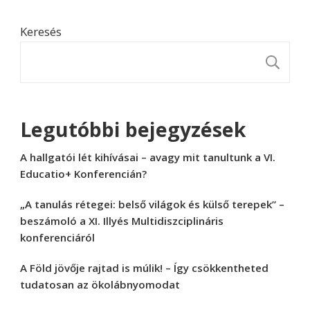
Keresés
K
Legutóbbi bejegyzések
A hallgatói lét kihívásai – avagy mit tanultunk a VI.
Educatio+ Konferencián?
„A tanulás rétegei: belső világok és külső terepek” –
beszámoló a XI. Illyés Multidiszciplináris
konferenciáról
A Föld jövője rajtad is múlik! – Így csökkentheted
tudatosan az ökolábnyomodat