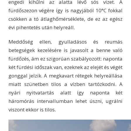
engedi kihűlni az alatta lévő sós vizet. A
fürdőszezon végére így is nagyjából 10°C fokkal
csökken a tó átlaghőmérséklete, de ez az egész
évi pihentetés után helyreáll.
Meddőség ellen, gyulladásos és reumás
betegségek kezelésére is javasolt a benne való
fürdőzés, ám ez szigorúan szabályozott: naponta
két fürdési időszak van, ezeknek az elejét és végét
gonggal jelzik. A megkavart rétegek helyreállása
miatt szünetben tilos a vízben tartózkodni. A
nyári nyitvatartás alatt így naponta két
háromórás intervallumban lehet úszni, ugrálni
viszont ekkor is tilos.