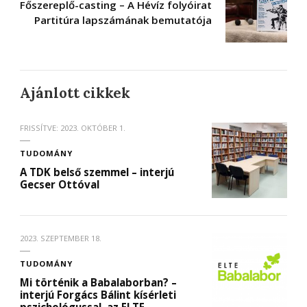
Főszereplő-casting – A Hévíz folyóirat
Partitúra lapszámának bemutatója
Ajánlott cikkek
FRISSÍTVE:
2023. OKTÓBER 1.
TUDOMÁNY
A TDK belső szemmel – interjú
Gecser Ottóval
2023. SZEPTEMBER 18.
TUDOMÁNY
Mi történik a Babalaborban? –
interjú Forgács Bálint kísérleti
pszichológussal, az ELTE