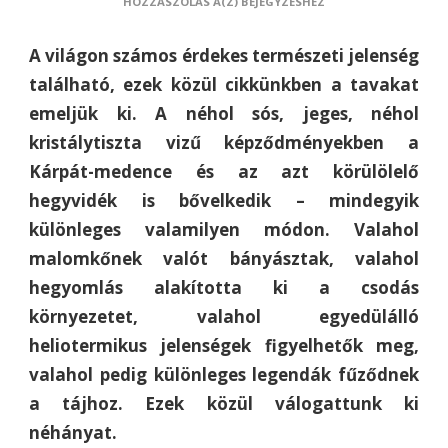
KÜLÖNLEGES
HOZZÁSZÓLÁS A(Z)
BEJEGYZÉSHEZ
TAVAK
A
A világon számos érdekes természeti jelenség
KÁRPÁTOK
ÖLELÉSÉBEN
található, ezek közül cikkünkben a tavakat
emeljük ki. A néhol sós, jeges, néhol
kristálytiszta vizű képződményekben a
Kárpát-medence és az azt körülölelő
hegyvidék is bővelkedik – mindegyik
különleges valamilyen módon. Valahol
malomkőnek valót bányásztak, valahol
hegyomlás alakította ki a csodás
környezetet, valahol egyedülálló
heliotermikus jelenségek figyelhetők meg,
valahol pedig különleges legendák fűződnek
a tájhoz. Ezek közül válogattunk ki
néhányat.