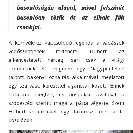
hasonlóságán alapul, mivel felszínét
hasonlóan törik át az elhalt fák
csonkjai.
A környékhez kapcsolódó legenda a vadászok
védőszentjének története. Hubert, az
elkényeztetett hercegi sarj csak a világi
örömöknek élt, mígnem egy Nagypénteken
tartott bakonyi őzhajtás alkalmával meglátott
egy szarvast, kereszttel agancsai között. Ennek
hatására megtért, és püspökké avatását a
szóbeszéd szerint maga a pápa végezte. Szent
Hubertusz emlékét egy fakereszt őrzi a tó
közelében.