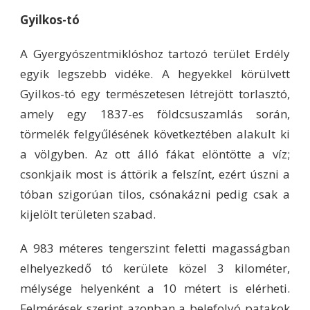
Gyilkos-tó
A Gyergyószentmiklóshoz tartozó terület Erdély
egyik legszebb vidéke. A hegyekkel körülvett
Gyilkos-tó egy természetesen létrejött torlasztó,
amely egy 1837-es földcsuszamlás során,
törmelék felgyűlésének következtében alakult ki
a völgyben. Az ott álló fákat elöntötte a víz;
csonkjaik most is áttörik a felszínt, ezért úszni a
tóban szigorúan tilos, csónakázni pedig csak a
kijelölt területen szabad.
A 983 méteres tengerszint feletti magasságban
elhelyezkedő tó kerülete közel 3 kilométer,
mélysége helyenként a 10 métert is elérheti.
Felmérések szerint azonban a belefolyó patakok