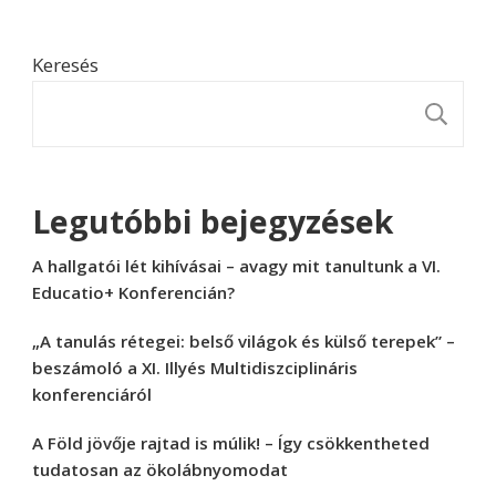
Keresés
K
Legutóbbi bejegyzések
A hallgatói lét kihívásai – avagy mit tanultunk a VI.
Educatio+ Konferencián?
„A tanulás rétegei: belső világok és külső terepek” –
beszámoló a XI. Illyés Multidiszciplináris
konferenciáról
A Föld jövője rajtad is múlik! – Így csökkentheted
tudatosan az ökolábnyomodat