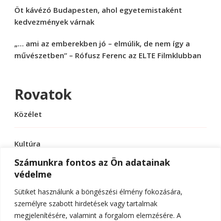
Öt kávézó Budapesten, ahol egyetemistaként
kedvezmények várnak
„… ami az emberekben jó – elmúlik, de nem így a
művészetben” – Rófusz Ferenc az ELTE Filmklubban
Rovatok
Közélet
Kultúra
Számunkra fontos az Ön adatainak
védelme
Sport
Sütiket használunk a böngészési élmény fokozására,
Tudomány
személyre szabott hirdetések vagy tartalmak
megjelenítésére, valamint a forgalom elemzésére. A