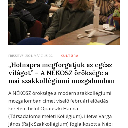
FRISSÍTVE:
2024. MÁRCIUS 20.
KULTÚRA
„Holnapra megforgatjuk az egész
világot” – A NÉKOSZ öröksége a
mai szakkollégiumi mozgalomban
A NÉKOSZ öröksége a modern szakkollégiumi
mozgalomban címet viselő februári előadás
keretein belül Opauszki Hanna
(Társadalomelméleti Kollégium), illetve Varga
János (Rajk Szakkollégium) foglalkozott a Népi