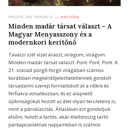
FRISSÍTVE:
2025. FEBRUÁR 27.
KULTÚRA
Minden madár társat választ – A
Magyar Menyasszony és a
modernkori kerítőnő
Tavaszi szél vizet áraszt, virágom, virágom.
Minden madár társat választ. Pont. Pont. Pont. A
21. század pörgő-forgó világában számos
korábban megkérdőjelezhetetlennek gondolt
társadalmi szerep formálódott át a nőkre és
férfiakra vonatkozóan, és ez alapvető
újdonságokat hozott az élet olyan területeire is,
mint a párválasztás. Általában ezt gondoljuk
elsőre, holott a tartós, akár élethosszig tartó
párkapcsolatnak napjainkban is számos