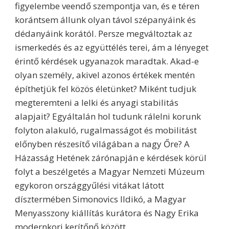
figyelembe veendő szempontja van, és e téren
korántsem állunk olyan távol szépanyáink és
dédanyáink korától. Persze megváltoztak az
ismerkedés és az együttélés terei, ám a lényeget
érintő kérdések ugyanazok maradtak. Akad-e
olyan személy, akivel azonos értékek mentén
építhetjük fel közös életünket? Miként tudjuk
megteremteni a lelki és anyagi stabilitás
alapjait? Egyáltalán hol tudunk rálelni korunk
folyton alakuló, rugalmasságot és mobilitást
előnyben részesítő világában a nagy Őre? A
Házasság Hetének zárónapján e kérdések körül
folyt a beszélgetés a Magyar Nemzeti Múzeum
egykoron országgyűlési vitákat látott
dísztermében Simonovics Ildikó, a Magyar
Menyasszony kiállítás kurátora és Nagy Erika
modernkori kerítőnő között.