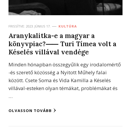
FRISSÍTVE:
2023. JÚNIUS 17.
KULTÚRA
Aranykalitka-e a magyar a
könyvpiac?⸺ Turi Tímea volt a
Késelés villával vendége
Minden hónapban összegyűlik egy irodalomértő
-és szerető közösség a Nyitott Műhely falai
között. Csete Soma és Vida Kamilla a Késelés
villával-esteken olyan témákat, problémákat és
…
OLVASSON TOVÁBB