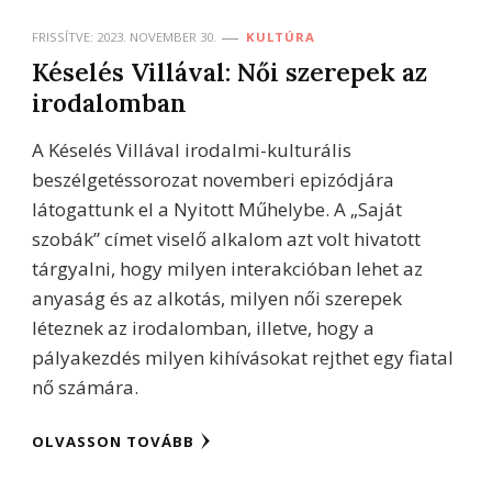
FRISSÍTVE:
2023. NOVEMBER 30.
KULTÚRA
Késelés Villával: Női szerepek az
irodalomban
A Késelés Villával irodalmi-kulturális
beszélgetéssorozat novemberi epizódjára
látogattunk el a Nyitott Műhelybe. A „Saját
szobák” címet viselő alkalom azt volt hivatott
tárgyalni, hogy milyen interakcióban lehet az
anyaság és az alkotás, milyen női szerepek
léteznek az irodalomban, illetve, hogy a
pályakezdés milyen kihívásokat rejthet egy fiatal
nő számára.
OLVASSON TOVÁBB