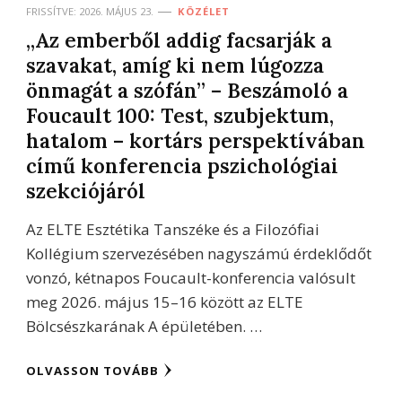
FRISSÍTVE:
2026. MÁJUS 23.
KÖZÉLET
„Az emberből addig facsarják a
szavakat, amíg ki nem lúgozza
önmagát a szófán” – Beszámoló a
Foucault 100: Test, szubjektum,
hatalom – kortárs perspektívában
című konferencia pszichológiai
szekciójáról
Az ELTE Esztétika Tanszéke és a Filozófiai
Kollégium szervezésében nagyszámú érdeklődőt
vonzó, kétnapos Foucault-konferencia valósult
meg 2026. május 15–16 között az ELTE
Bölcsészkarának A épületében. …
OLVASSON TOVÁBB