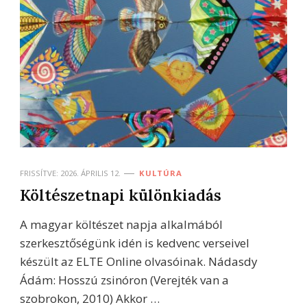
FRISSÍTVE:
2026. ÁPRILIS 12.
KULTÚRA
Költészetnapi különkiadás
A magyar költészet napja alkalmából
szerkesztőségünk idén is kedvenc verseivel
készült az ELTE Online olvasóinak. Nádasdy
Ádám: Hosszú zsinóron (Verejték van a
szobrokon, 2010) Akkor …