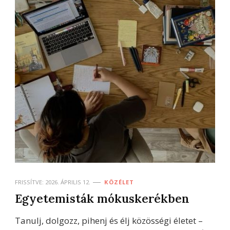
FRISSÍTVE:
2026. ÁPRILIS 12.
KÖZÉLET
Egyetemisták mókuskerékben
Tanulj, dolgozz, pihenj és élj közösségi életet –