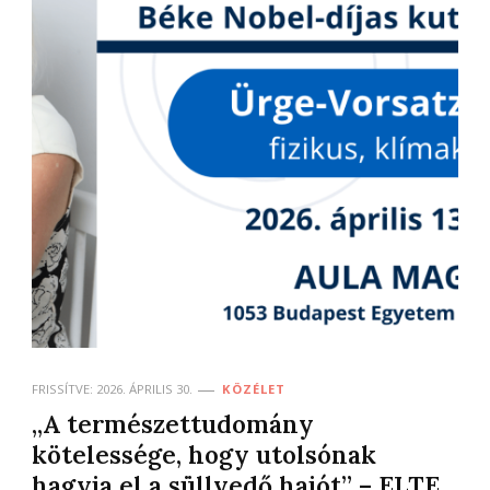
FRISSÍTVE:
2026. ÁPRILIS 30.
KÖZÉLET
„A természettudomány
kötelessége, hogy utolsónak
hagyja el a süllyedő hajót” – ELTE