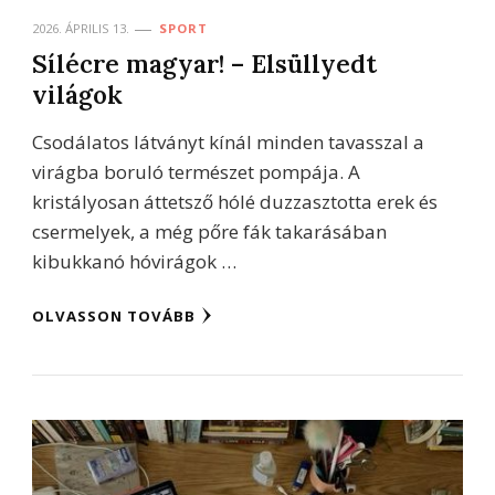
2026. ÁPRILIS 13.
SPORT
Sílécre magyar! – Elsüllyedt
világok
Csodálatos látványt kínál minden tavasszal a
virágba boruló természet pompája. A
kristályosan áttetsző hólé duzzasztotta erek és
csermelyek, a még pőre fák takarásában
kibukkanó hóvirágok …
OLVASSON TOVÁBB