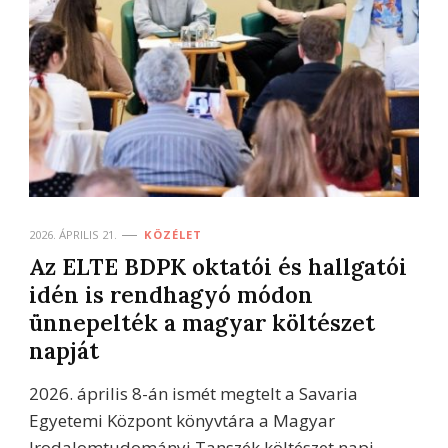
2026. ÁPRILIS 21.
KÖZÉLET
Az ELTE BDPK oktatói és hallgatói
idén is rendhagyó módon
ünnepelték a magyar költészet
napját
2026. április 8-án ismét megtelt a Savaria
Egyetemi Központ könyvtára a Magyar
Irodalomtudományi Tanszék költészet napi