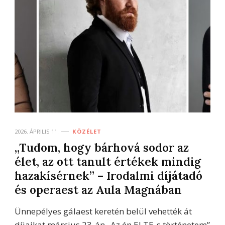
2026. ÁPRILIS 11.
KÖZÉLET
„Tudom, hogy bárhová sodor az
élet, az ott tanult értékek mindig
hazakísérnek” – Irodalmi díjátadó
és operaest az Aula Magnában
Ünnepélyes gálaest keretén belül vehették át
díjaikat március 23-án „Az én ELTE-s történetem”