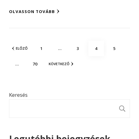
OLVASSON TOVÁBB
Bejegyzések
OLDAL
OLDAL
OLDAL
OLDAL
1
…
3
4
5
ELŐZŐ
lapozása
OLDAL
…
70
KÖVETKEZŐ
Keresés
K
Legutóbbi bejegyzések