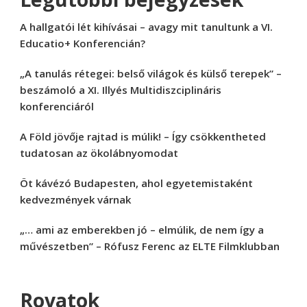
A hallgatói lét kihívásai – avagy mit tanultunk a VI.
Educatio+ Konferencián?
„A tanulás rétegei: belső világok és külső terepek” –
beszámoló a XI. Illyés Multidiszciplináris
konferenciáról
A Föld jövője rajtad is múlik! – Így csökkentheted
tudatosan az ökolábnyomodat
Öt kávézó Budapesten, ahol egyetemistaként
kedvezmények várnak
„… ami az emberekben jó – elmúlik, de nem így a
művészetben” – Rófusz Ferenc az ELTE Filmklubban
Rovatok