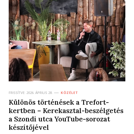
FRISSÍTVE:
2026. ÁPRILIS 28.
KÖZÉLET
Különös történések a Trefort-
kertben – Kerekasztal-beszélgetés
a Szondi utca YouTube-sorozat
készítőjével