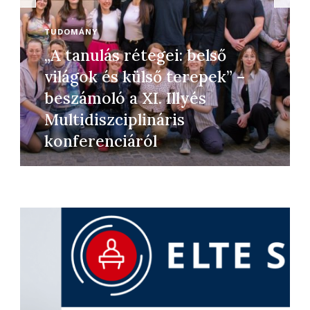
A Föld jövője rajtad is múlik!
– Így csökkentheted
tudatosan az
ökolábnyomodat