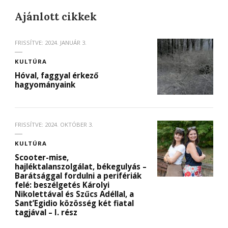
Ajánlott cikkek
FRISSÍTVE:
2024. JANUÁR 3.
KULTÚRA
Hóval, faggyal érkező
hagyományaink
FRISSÍTVE:
2024. OKTÓBER 3.
KULTÚRA
Scooter-mise,
hajléktalanszolgálat, békegulyás –
Barátsággal fordulni a perifériák
felé: beszélgetés Károlyi
Nikolettával és Szűcs Adéllal, a
Sant’Egidio közösség két fiatal
tagjával – I. rész