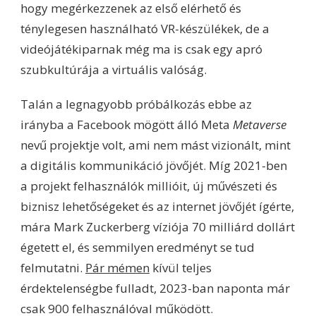
hogy megérkezzenek az első elérhető és
ténylegesen használható VR-készülékek, de a
videójátékiparnak még ma is csak egy apró
szubkultúrája a virtuális valóság.
Talán a legnagyobb próbálkozás ebbe az
irányba a Facebook mögött álló Meta
Metaverse
nevű projektje volt, ami nem mást vizionált, mint
a digitális kommunikáció jövőjét. Míg 2021-ben
a projekt felhasználók millióit, új művészeti és
biznisz lehetőségeket és az internet jövőjét ígérte,
mára Mark Zuckerberg víziója 70 milliárd dollárt
égetett el, és semmilyen eredményt se tud
felmutatni.
Pár mémen
kívül teljes
érdektelenségbe fulladt, 2023-ban naponta már
csak 900 felhasználóval működött.