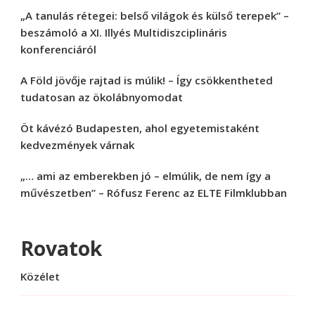
„A tanulás rétegei: belső világok és külső terepek” –
beszámoló a XI. Illyés Multidiszciplináris
konferenciáról
A Föld jövője rajtad is múlik! – Így csökkentheted
tudatosan az ökolábnyomodat
Öt kávézó Budapesten, ahol egyetemistaként
kedvezmények várnak
„… ami az emberekben jó – elmúlik, de nem így a
művészetben” – Rófusz Ferenc az ELTE Filmklubban
Rovatok
Közélet