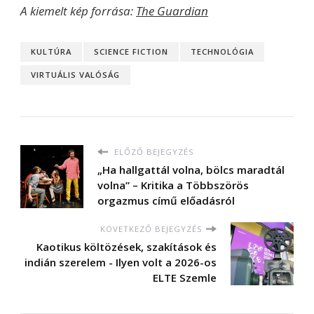
A kiemelt kép forrása:
The Guardian
KULTÚRA
SCIENCE FICTION
TECHNOLÓGIA
VIRTUÁLIS VALÓSÁG
ELŐZŐ BEJEGYZÉS
„Ha hallgattál volna, bölcs maradtál
volna” – Kritika a Többszörös
orgazmus című előadásról
KÖVETKEZŐ BEJEGYZÉS
Kaotikus költözések, szakítások és
indián szerelem - Ilyen volt a 2026-os
ELTE Szemle