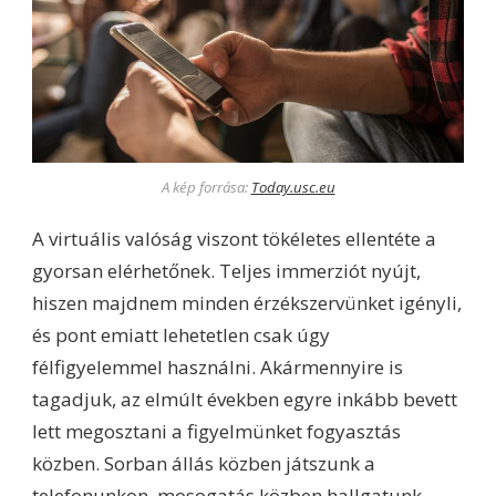
A kép forrása:
Today.usc.eu
A virtuális valóság viszont tökéletes ellentéte a
gyorsan elérhetőnek. Teljes immerziót nyújt,
hiszen majdnem minden érzékszervünket igényli,
és pont emiatt lehetetlen csak úgy
félfigyelemmel használni. Akármennyire is
tagadjuk, az elmúlt években egyre inkább bevett
lett megosztani a figyelmünket fogyasztás
közben. Sorban állás közben játszunk a
telefonunkon, mosogatás közben hallgatunk