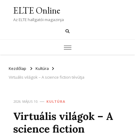
ELTE Online
Az ELTE hallgatói magazinja
Kezdőlap
Kultúra
Virtuális világok – A science fiction tévútja
2026. MÁJUS 10.
KULTÚRA
Virtuális világok – A
science fiction