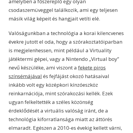
amelyben a főszereplő egy olyan
csodaszemüveggel találkozik, ami egy teljesen
másik világ képeit és hangjait vetíti elé.
Valóságunkban a technológia a korai kilencvenes
évekre jutott el oda, hogy a szórakoztatóiparban
is megjelenhessen, mint például a Virtuality
játéktermi gépei, vagy a Nintendo „Virtual boy”
nevű készüléke, ami viszont a
fekete piros
színsémájával
és fejfájást okozó hatásaival
inkább volt egy középkori kínzóeszköz
reinkarnációja, mint szórakozási kellék. Ezek
ugyan felkeltették a széles közönség
érdeklődését a virtuális valóság iránt, de a
technológia kiforratlansága miatt az áttörés
elmaradt. Egészen a 2010-es évekig kellett várni,