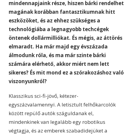
mindennapjaink része, hiszen bárki rendelhet
magának korábban fantasztikumnak hitt
eszközöket, és az ehhez szükséges a
technológiába a legnagyobb techcégek
öntenek dollármilliókat. És mégis, az áttörés
elmaradt. Ha már majd egy évszázada
álmodunk róla, és ma már szinte bárki
számára elérhető, akkor miért nem lett
sikeres? És mit mond ez a szórakozáshoz való
viszonyunkról?
Klasszikus sci-fi-jövő, kétezer-
egyszázvalamennyi. A letisztult felhőkarcolók
között repülő autók száguldanak el,
mindenkinek van legalább egy robotikus
végtagja, és az emberek szabadidejüket a