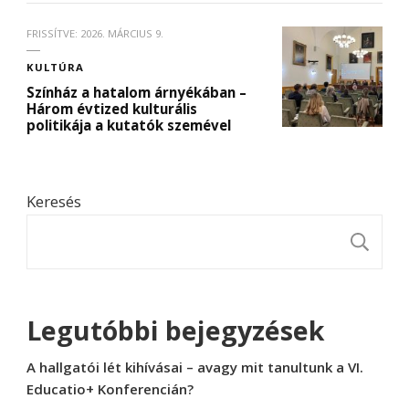
FRISSÍTVE:
2026. MÁRCIUS 9.
KULTÚRA
Színház a hatalom árnyékában –
Három évtized kulturális
politikája a kutatók szemével
Keresés
K
Legutóbbi bejegyzések
A hallgatói lét kihívásai – avagy mit tanultunk a VI.
Educatio+ Konferencián?