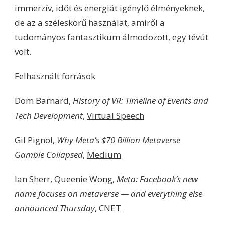
immerzív, időt és energiát igénylő élményeknek,
de az a széleskörű használat, amiről a
tudományos fantasztikum álmodozott, egy tévút
volt.
Felhasznált források
Dom Barnard,
History of VR: Timeline of Events and
Tech
Development
,
Virtual Speech
Gil Pignol,
Why Meta’s $70 Billion Metaverse
Gamble Collapsed
,
Medium
Ian Sherr, Queenie Wong,
Meta: Facebook’s new
name focuses on metaverse — and everything else
announced Thursday
,
CNET