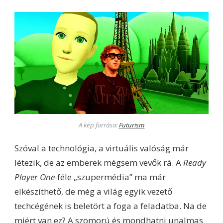
A kép forrása:
Futurism
Szóval a technológia, a virtuális valóság már
létezik, de az emberek mégsem vevők rá. A
Ready
Player One-
féle „szupermédia” ma már
elkészíthető, de még a világ egyik vezető
techcégének is beletört a foga a feladatba. Na de
miért van ez? A szomorú és mondhatni unalmas