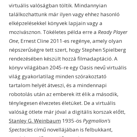
virtuális valóságban töltik. Mindannyian
találkozhattunk már ilyen vagy ehhez hasonló
elképzelésekkel könyvek lapjain vagy a
mozivásznon. Tökéletes példa erre a
Ready Player
One
, Ernest Cline 2011-es regénye, amely olyan
népszerűségre tett szert, hogy Stephen Spielberg
rendezésében készült hozzá filmadaptáció. A
könyv világában 2045-re egy Oasis nevű virtuális
világ gyakorlatilag minden szórakoztató
tartalom helyét átveszi, és a mindennapi
robotolás után az emberek itt élik a második,
ténylegesen élvezetes életüket. De a virtuális
valóság ötlete már jóval a digitális korszak előtt,
Stanley G. Weinbaum
1935-ös
Pygmalion’s
Spectacles
című novellájában is felbukkant,