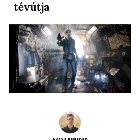
tévútja
HAJDU BENEDEK