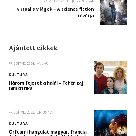
KÖVETKEZŐ BEJEGYZÉS
Virtuális világok – A science fiction
tévútja
Ajánlott cikkek
FRISSÍTVE:
2024. JANUÁR 4.
KULTÚRA
Három fejezet a halál – Fehér zaj
filmkritika
FRISSÍTVE:
2023. JÚNIUS 17.
KULTÚRA
Orfeumi hangulat magyar, francia