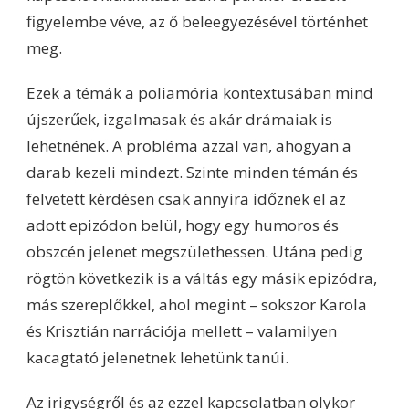
figyelembe véve, az ő beleegyezésével történhet
meg.
Ezek a témák a poliamória kontextusában mind
újszerűek, izgalmasak és akár drámaiak is
lehetnének. A probléma azzal van, ahogyan a
darab kezeli mindezt. Szinte minden témán és
felvetett kérdésen csak annyira időznek el az
adott epizódon belül, hogy egy humoros és
obszcén jelenet megszülethessen. Utána pedig
rögtön következik is a váltás egy másik epizódra,
más szereplőkkel, ahol megint – sokszor Karola
és Krisztián narrációja mellett – valamilyen
kacagtató jelenetnek lehetünk tanúi.
Az irigységről és az ezzel kapcsolatban olykor