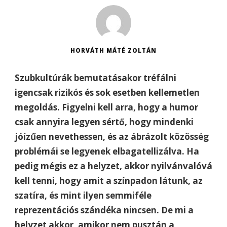
HORVÁTH MÁTÉ ZOLTÁN
Szubkultúrák bemutatásakor tréfálni
igencsak rizikós és sok esetben kellemetlen
megoldás. Figyelni kell arra, hogy a humor
csak annyira legyen sértő, hogy mindenki
jóízűen nevethessen, és az ábrázolt közösség
problémái se legyenek elbagatellizálva. Ha
pedig mégis ez a helyzet, akkor nyilvánvalóvá
kell tenni, hogy amit a színpadon látunk, az
szatíra, és mint ilyen semmiféle
reprezentációs szándéka nincsen. De mi a
helyzet akkor, amikor nem pusztán a