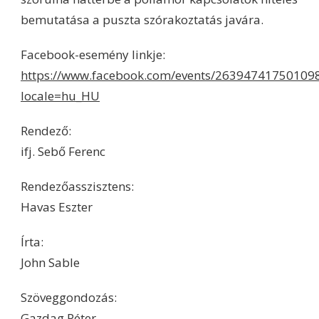
bemutatása a puszta szórakoztatás javára.
Facebook-esemény linkje:
https://www.facebook.com/events/26394741750109
locale=hu_HU
Rendező:
ifj. Sebő Ferenc
Rendezőasszisztens:
Havas Eszter
Írta:
John Sable
Szöveggondozás:
Gazdag Péter