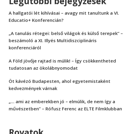
Legutóbbi bejegyzések
A hallgatói lét kihívásai – avagy mit tanultunk a VI.
Educatio+ Konferencián?
„A tanulás rétegei: belső világok és külső terepek” –
beszámoló a XI. Illyés Multidiszciplináris
konferenciáról
A Föld jövője rajtad is múlik! – Így csökkentheted
tudatosan az ökolábnyomodat
Öt kávézó Budapesten, ahol egyetemistaként
kedvezmények várnak
„… ami az emberekben jó – elmúlik, de nem így a
művészetben” – Rófusz Ferenc az ELTE Filmklubban
Rovatok