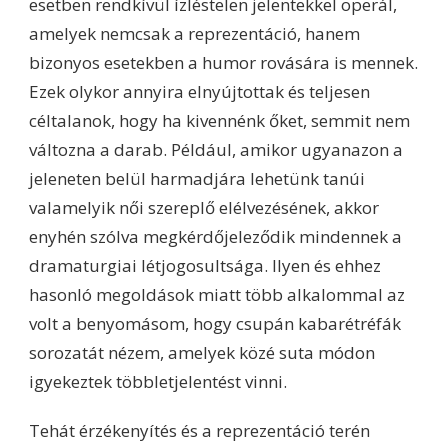
esetben rendkívül ízléstelen jelentekkel operál,
amelyek nemcsak a reprezentáció, hanem
bizonyos esetekben a humor rovására is mennek.
Ezek olykor annyira elnyújtottak és teljesen
céltalanok, hogy ha kivennénk őket, semmit nem
változna a darab. Például, amikor ugyanazon a
jeleneten belül harmadjára lehetünk tanúi
valamelyik női szereplő elélvezésének, akkor
enyhén szólva megkérdőjeleződik mindennek a
dramaturgiai létjogosultsága. Ilyen és ehhez
hasonló megoldások miatt több alkalommal az
volt a benyomásom, hogy csupán kabarétréfák
sorozatát nézem, amelyek közé suta módon
igyekeztek többletjelentést vinni.
Tehát érzékenyítés és a reprezentáció terén