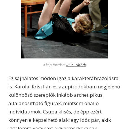
A kép forrása:
RS9 Színház
Ez sajnálatos módon igaz a karakterábrázolásra
is. Karola, Krisztián és az epizódokban megjelenő
különböző szereplők inkább archetipikus,
általánosítható figurák, mintsem önálló
individuumok. Csupa klisés, de épp ezért
könnyen elképzelhető alak: egy idős pár, akik
izgalomra vágynak; a gyermekkorában