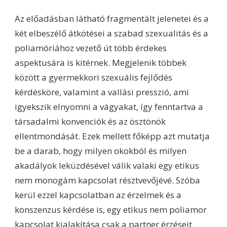
Az előadásban látható fragmentált jelenetei és a
két elbeszélő átkötései a szabad szexualitás és a
poliamóriához vezető út több érdekes
aspektusára is kitérnek. Megjelenik többek
között a gyermekkori szexuális fejlődés
kérdésköre, valamint a vallási presszió, ami
igyekszik elnyomni a vágyakat, így fenntartva a
társadalmi konvenciók és az ösztönök
ellentmondását. Ezek mellett főképp azt mutatja
be a darab, hogy milyen okokból és milyen
akadályok leküzdésével válik valaki egy etikus
nem monogám kapcsolat résztvevőjévé. Szóba
kerül ezzel kapcsolatban az érzelmek és a
konszenzus kérdése is, egy etikus nem poliamor
kapcsolat kialakítása csak a partner érzéseit