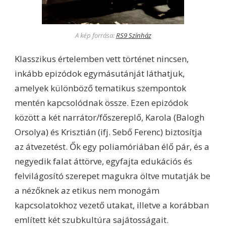
A kép forrása:
RS9 Színház
Klasszikus értelemben vett történet nincsen,
inkább epizódok egymásutánját láthatjuk,
amelyek különböző tematikus szempontok
mentén kapcsolódnak össze. Ezen epizódok
között a két narrátor/főszereplő, Karola (Balogh
Orsolya) és Krisztián (ifj. Sebő Ferenc) biztosítja
az átvezetést. Ők egy poliamóriában élő pár, és a
negyedik falat áttörve, egyfajta edukációs és
felvilágosító szerepet magukra öltve mutatják be
a nézőknek az etikus nem monogám
kapcsolatokhoz vezető utakat, illetve a korábban
említett két szubkultúra sajátosságait.