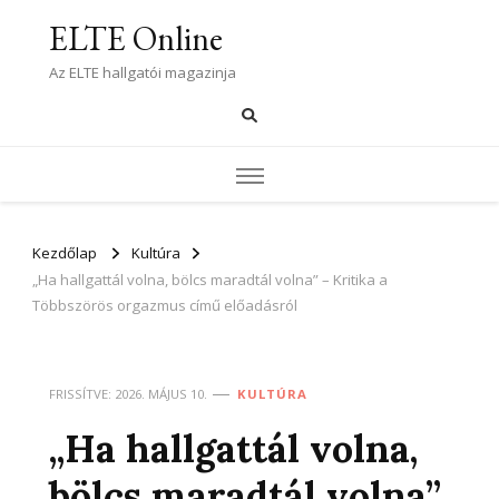
ELTE Online
Az ELTE hallgatói magazinja
Kezdőlap
Kultúra
„Ha hallgattál volna, bölcs maradtál volna” – Kritika a
Többszörös orgazmus című előadásról
FRISSÍTVE:
2026. MÁJUS 10.
KULTÚRA
„Ha hallgattál volna,
bölcs maradtál volna”