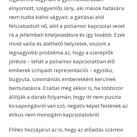
elnyomott, szégyenlős lány, aki mások hatására
nem tudta kiélni vágyait; a gátlásai alól
felszabadult nő, akit a poliamor kapcsolat vezet
rá a jellembeli kiteljesedésre és így tovább. Ezek
mind valós és átélhető helyzetek, viszont a
legnagyobb probléma az, hogy a szereplők
jórésze – tehát a poliamor kapcsolatban élő
emberek színpadi reprezentációi – egysíkú,
bugyuta, szexmániás emberekként kerülnek
bemutatásra. Ezáltal még akkor is, ha többször
állítják a darab folyamán, hogy itt nem puszta
kicsapongásról van szó, negatív képet festenek az
etikus nem monogám kapcsolatokról.
Ehhez hozzájárul az is, hogy az előadás számos