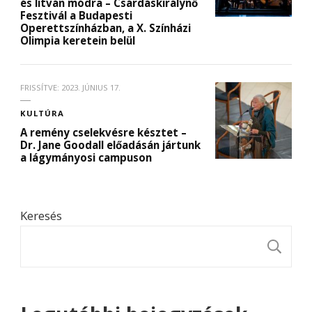
és litván módra – Csárdáskirálynő
Fesztivál a Budapesti
Operettszínházban, a X. Színházi
Olimpia keretein belül
FRISSÍTVE:
2023. JÚNIUS 17.
KULTÚRA
A remény cselekvésre késztet –
Dr. Jane Goodall előadásán jártunk
a lágymányosi campuson
Keresés
K