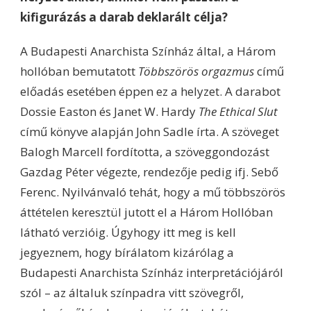
kifigurázás a darab deklarált célja?
A Budapesti Anarchista Színház által, a Három
hollóban bemutatott
Többszörös orgazmus
című
előadás esetében éppen ez a helyzet. A darabot
Dossie Easton és Janet W. Hardy
The Ethical Slut
című könyve alapján John Sadle írta. A szöveget
Balogh Marcell fordította, a szöveggondozást
Gazdag Péter végezte, rendezője pedig ifj. Sebő
Ferenc. Nyilvánvaló tehát, hogy a mű többszörös
áttételen keresztül jutott el a Három Hollóban
látható verzióig. Úgyhogy itt meg is kell
jegyeznem, hogy bírálatom kizárólag a
Budapesti Anarchista Színház interpretációjáról
szól – az általuk színpadra vitt szövegről,