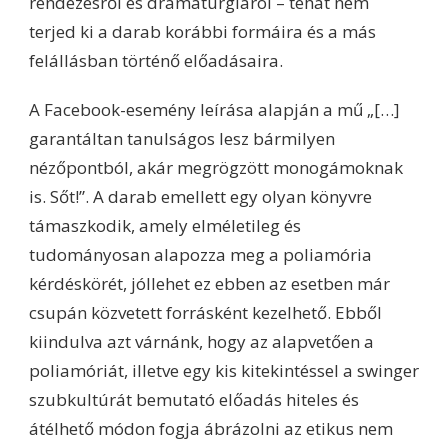
rendezésről és dramaturgiáról – tehát nem
terjed ki a darab korábbi formáira és a más
felállásban történő előadásaira.
A Facebook-esemény leírása alapján a mű „[…]
garantáltan tanulságos lesz bármilyen
nézőpontból, akár megrögzött monogámoknak
is. Sőt!”. A darab emellett egy olyan könyvre
támaszkodik, amely elméletileg és
tudományosan alapozza meg a poliamória
kérdéskörét, jóllehet ez ebben az esetben már
csupán közvetett forrásként kezelhető. Ebből
kiindulva azt várnánk, hogy az alapvetően a
poliamóriát, illetve egy kis kitekintéssel a swinger
szubkultúrát bemutató előadás hiteles és
átélhető módon fogja ábrázolni az etikus nem