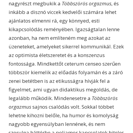
nagyrészt megbukik a
Többszörös orgazmus
, és
inkább a disznó viccek kedvelői számára lehet
ajánlatos elmenni rá, egy könnyed, esti
kikapcsolódás reményében. Igazságtalan lenne
azonban, ha nem említeném meg azokat az
üzeneteket, amelyeket sikerrel kommunikál. Ezek
az optimista életszeretet és a konszenzus
fontossága. Mindkettőt ceterum censeo szerűen
többször kiemelik az előadás folyamán és a záró
zenei betétben is az etikusságra hívják fel a
figyelmet, ami ugyan didaktikus megoldás, de
legalább működik. Mindenesetre a
Többszörös
orgazmus
sajnos csalódás volt. Sokkal többet
lehetne kihozni belőle, ha humor és komolyság
nagyobb egyensúlyban lennének, és nem
szorulna háttérbe a poliamor kapcsolatok hiteles