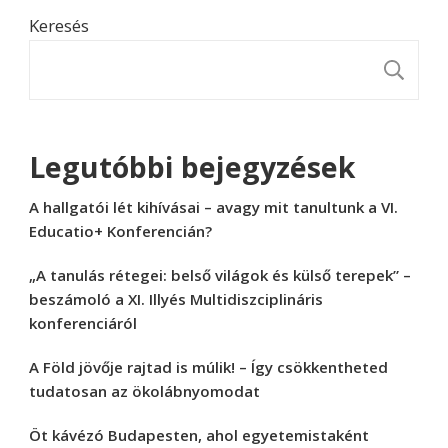
Keresés
K
Legutóbbi bejegyzések
A hallgatói lét kihívásai – avagy mit tanultunk a VI.
Educatio+ Konferencián?
„A tanulás rétegei: belső világok és külső terepek” –
beszámoló a XI. Illyés Multidiszciplináris
konferenciáról
A Föld jövője rajtad is múlik! – Így csökkentheted
tudatosan az ökolábnyomodat
Öt kávézó Budapesten, ahol egyetemistaként