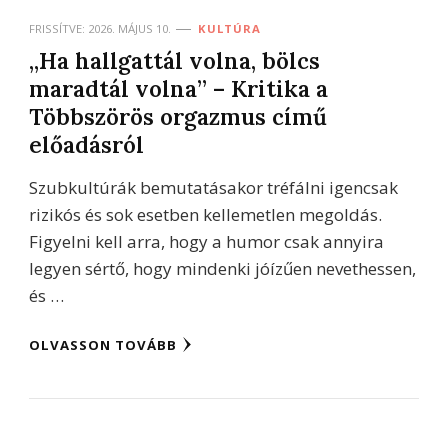
FRISSÍTVE:
2026. MÁJUS 10.
KULTÚRA
„Ha hallgattál volna, bölcs
maradtál volna” – Kritika a
Többszörös orgazmus című
előadásról
Szubkultúrák bemutatásakor tréfálni igencsak
rizikós és sok esetben kellemetlen megoldás.
Figyelni kell arra, hogy a humor csak annyira
legyen sértő, hogy mindenki jóízűen nevethessen,
és …
OLVASSON TOVÁBB