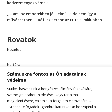
kedvezmények várnak
„… ami az emberekben jó – elmúlik, de nem így a
művészetben” – Rófusz Ferenc az ELTE Filmklubban
Rovatok
Közélet
Kultúra
Számunkra fontos az Ön adatainak
védelme
Sport
Sütiket használunk a böngészési élmény fokozására,
Tudomány
személyre szabott hirdetések vagy tartalmak
megjelenítésére, valamint a forgalom elemzésére. A
"Mindent elfogadok" gombra kattintva Ön hozzájárul a