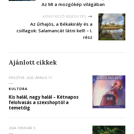
Az MI a mozgókép világában
KÖVETKEZŐ BEJEGYZÉS
Az űrhajós, a Békakirály és a
csillagok: Salamancát látni kell! – I.
rész
Ajánlott cikkek
FRISSÍTVE:
2025. ÁPRILIS 17.
KULTÚRA
Kis halál, nagy halál – Kétnapos
felolvasás a szexshoptól a
temetőig
2024. FEBRUÁR 3.