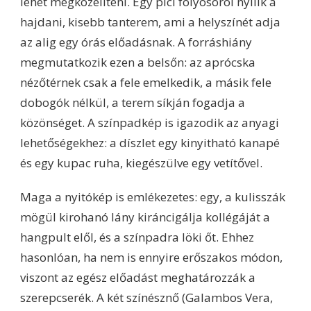
lehet megközelíteni. Egy pici folyosóról nyílik a
hajdani, kisebb tanterem, ami a helyszínét adja
az alig egy órás előadásnak. A forráshiány
megmutatkozik ezen a belsőn: az aprócska
nézőtérnek csak a fele emelkedik, a másik fele
dobogók nélkül, a terem síkján fogadja a
közönséget. A színpadkép is igazodik az anyagi
lehetőségekhez: a díszlet egy kinyitható kanapé
és egy kupac ruha, kiegészülve egy vetítővel.
Maga a nyitókép is emlékezetes: egy, a kulisszák
mögül kirohanó lány kiráncigálja kollégáját a
hangpult elől, és a színpadra löki őt. Ehhez
hasonlóan, ha nem is ennyire erőszakos módon,
viszont az egész előadást meghatározzák a
szerepcserék. A két színésznő (Galambos Vera,