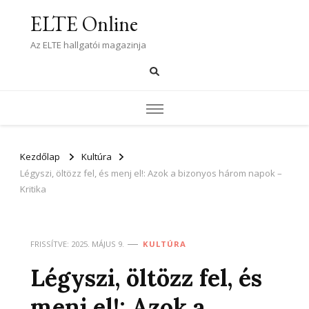
ELTE Online
Az ELTE hallgatói magazinja
Kezdőlap
Kultúra
Légyszi, öltözz fel, és menj el!: Azok a bizonyos három napok –
Kritika
FRISSÍTVE:
2025. MÁJUS 9.
KULTÚRA
Légyszi, öltözz fel, és
menj el!: Azok a