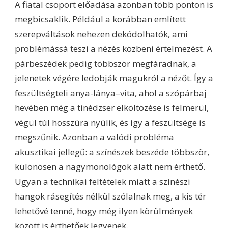
A fiatal csoport előadása azonban több ponton is
megbicsaklik. Például a korábban említett
szerepváltások nehezen dekódolhatók, ami
problémássá teszi a nézés közbeni értelmezést. A
párbeszédek pedig többször megfáradnak, a
jelenetek végére ledobják magukról a nézőt. Így a
feszültségteli anya-lánya–vita, ahol a szópárbaj
hevében még a tinédzser elköltözése is felmerül,
végül túl hosszúra nyúlik, és így a feszültsége is
megszűnik. Azonban a valódi probléma
akusztikai jellegű: a színészek beszéde többször,
különösen a nagymonológok alatt nem érthető.
Ugyan a technikai feltételek miatt a színészi
hangok rásegítés nélkül szólalnak meg, a kis tér
lehetővé tenné, hogy még ilyen körülmények
között is érthetőek legyenek.