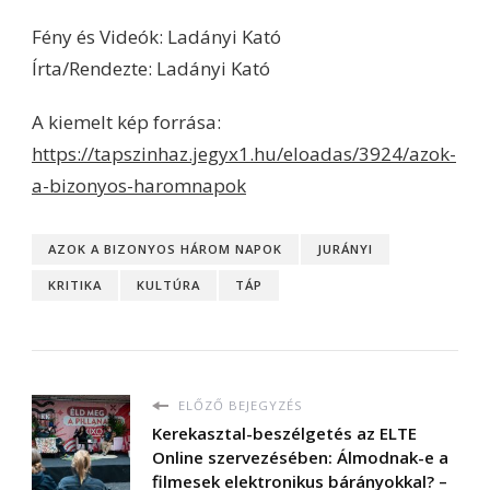
Fény és Videók: Ladányi Kató
Írta/Rendezte: Ladányi Kató
A kiemelt kép forrása:
https://tapszinhaz.jegyx1.hu/eloadas/3924/azok-
a-bizonyos-haromnapok
AZOK A BIZONYOS HÁROM NAPOK
JURÁNYI
KRITIKA
KULTÚRA
TÁP
ELŐZŐ BEJEGYZÉS
Kerekasztal-beszélgetés az ELTE
Online szervezésében: Álmodnak-e a
filmesek elektronikus bárányokkal? –