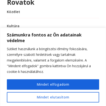
Rovatok
Közélet
Kultúra
Számunkra fontos az Ön adatainak
védelme
Sport
Sütiket használunk a böngészési élmény fokozására,
Tudomány
személyre szabott hirdetések vagy tartalmak
megjelenítésére, valamint a forgalom elemzésére. A
"Mindent elfogadok" gombra kattintva Ön hozzájárul a
cookie-k használatához.
© Szerzői jog 2026
ELTE Online
. Minden jog
Mindet elfogadom
fenntartva.
Hello Fashion | Fejlesztette
Blossom
Themes
.Készítette:
WordPress
.
Mindet elutasítom