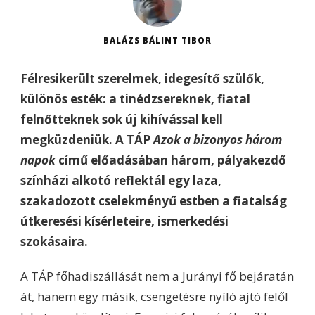
BALÁZS BÁLINT TIBOR
Félresikerült szerelmek, idegesítő szülők,
különös esték: a tinédzsereknek, fiatal
felnőtteknek sok új kihívással kell
megküzdeniük. A TÁP
Azok a bizonyos három
napok
című előadásában három, pályakezdő
színházi alkotó reflektál egy laza,
szakadozott cselekményű estben a fiatalság
útkeresési kísérleteire, ismerkedési
szokásaira.
A TÁP főhadiszállását nem a Jurányi fő bejáratán
át, hanem egy másik, csengetésre nyíló ajtó felől