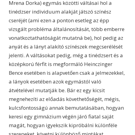
Mrena Dorka) egymás közötti váltásai hol a
tinédzser individuum alakját játszó színész
cseréjét (ami ezen a ponton esetleg az épp
vizsgált probléma általánosítását, több emberre
vonatkoztathatóságát mutatná be), hol pedig az
anyát és a lányt alakító színészek megcserélését
jelenti. A váltásokat pedig, még a tinédzsert és a
középkorú férfit is megformáló Heinczinger
Bence esetében is alapvetően csak a jelmezekkel,
a lányok esetében azok egymástól való
átvételével mutatják be. Bár ez egy kicsit
megnehezíti az előadás követhetőségét, mégis,
kulcsfontosságú annak bemutatásában, hogyan
keresi egy gimnázium végén járó fiatal saját
magát, hogyan igyekszik kipróbálni különféle
szerepeket, követni különböző mintákat.