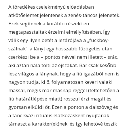
A töredékes cselekményű előadásban
átkötőelemet jelentenek a zenés-táncos jelenetek.
Ezek segítenek a korábbi részekben
megtapasztaltak érzelmi elmélyítésében. Így
válik egy ilyen betét a lezárójává a „fuckboy-
szálnak”: a lányt egy hosszabb fűzögetés után
cserkészi be a – pontos névvel nem illetett – srác,
aki aztán nála tölti az éjszakát. Bár csak később
lesz világos a lánynak, hogy a fiú igazából nem is
nagyon tudja, ki ő, folyamatosan keveri valaki
mással, mégis már másnap reggel (feltehetően a
fiú határátlépése miatt) rosszul érzi magát és
gyorsan elküldi őt. Ezen a ponton a dalszöveg és
a tánc kvázi rituális elátkozásként nyújtanak
támaszt a karakter(ek)nek, és így lehetővé teszik