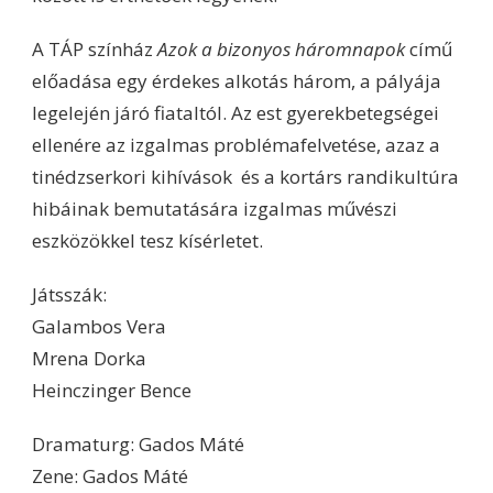
A TÁP színház
Azok a bizonyos háromnapok
című
előadása egy érdekes alkotás három, a pályája
legelején járó fiataltól. Az est gyerekbetegségei
ellenére az izgalmas problémafelvetése, azaz a
tinédzserkori kihívások és a kortárs randikultúra
hibáinak bemutatására izgalmas művészi
eszközökkel tesz kísérletet.
Játsszák:
Galambos Vera
Mrena Dorka
Heinczinger Bence
Dramaturg: Gados Máté
Zene: Gados Máté