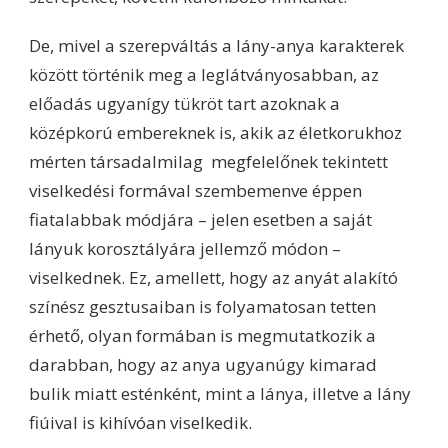
De, mivel a szerepváltás a lány-anya karakterek
között történik meg a leglátványosabban, az
előadás ugyanígy tükröt tart azoknak a
középkorú embereknek is, akik az életkorukhoz
mérten társadalmilag megfelelőnek tekintett
viselkedési formával szembemenve éppen
fiatalabbak módjára – jelen esetben a saját
lányuk korosztályára jellemző módon –
viselkednek. Ez, amellett, hogy az anyát alakító
színész gesztusaiban is folyamatosan tetten
érhető, olyan formában is megmutatkozik a
darabban, hogy az anya ugyanúgy kimarad
bulik miatt esténként, mint a lánya, illetve a lány
fiúival is kihívóan viselkedik.