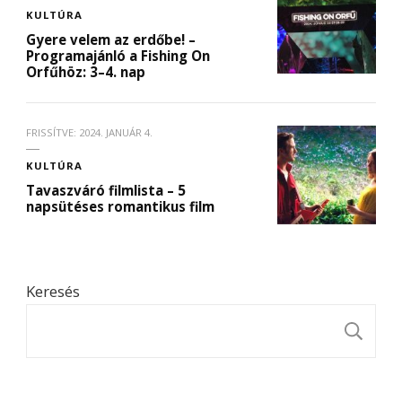
KULTÚRA
Gyere velem az erdőbe! –
Programajánló a Fishing On
Orfűhöz: 3–4. nap
FRISSÍTVE:
2024. JANUÁR 4.
KULTÚRA
Tavaszváró filmlista – 5
napsütéses romantikus film
Keresés
K