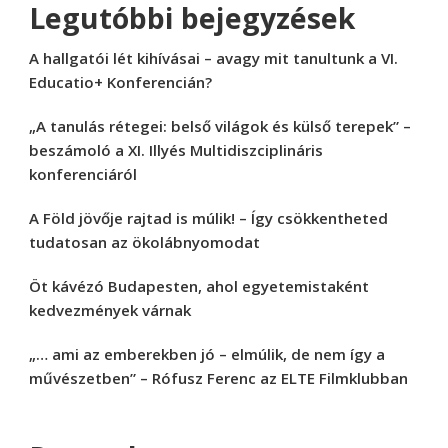
Legutóbbi bejegyzések
A hallgatói lét kihívásai – avagy mit tanultunk a VI.
Educatio+ Konferencián?
„A tanulás rétegei: belső világok és külső terepek” –
beszámoló a XI. Illyés Multidiszciplináris
konferenciáról
A Föld jövője rajtad is múlik! – Így csökkentheted
tudatosan az ökolábnyomodat
Öt kávézó Budapesten, ahol egyetemistaként
kedvezmények várnak
„… ami az emberekben jó – elmúlik, de nem így a
művészetben” – Rófusz Ferenc az ELTE Filmklubban