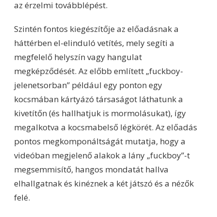
az érzelmi továbblépést.
Szintén fontos kiegészítője az előadásnak a
háttérben el-elinduló vetítés, mely segíti a
megfelelő helyszín vagy hangulat
megképződését. Az előbb említett „fuckboy-
jelenetsorban” például egy ponton egy
kocsmában kártyázó társaságot láthatunk a
kivetítőn (és hallhatjuk is mormolásukat), így
megalkotva a kocsmabelső légkörét. Az előadás
pontos megkomponáltságát mutatja, hogy a
videóban megjelenő alakok a lány „fuckboy”-t
megsemmisítő, hangos mondatát hallva
elhallgatnak és kinéznek a két játszó és a nézők
felé.